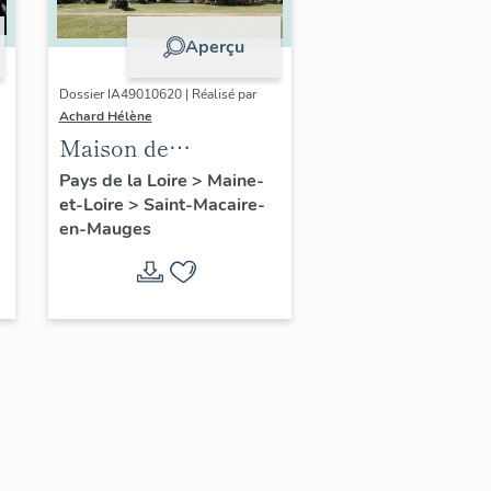
Aperçu
Dossier IA49010620 | Réalisé par
Achard Hélène
Maison de
l'industriel Georges
Pays de la Loire
>
Maine-
et-Loire
>
Saint-Macaire-
Mary, 14 rue
en-Mauges
Espetven, Saint-
Macaire-en-Mauges