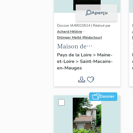
Aperçu
Dossier IA49010614 | Réalisé par
Achard Hélène
-
Ehlinger Maïté (Rédacteur)
Maison de
l'industriel Louis
Pays de la Loire
>
Maine-
et-Loire
>
Saint-Macaire-
Pasquier, 2 rue
en-Mauges
Pasteur, Saint-
Macaire-en-Mauges
Dossier