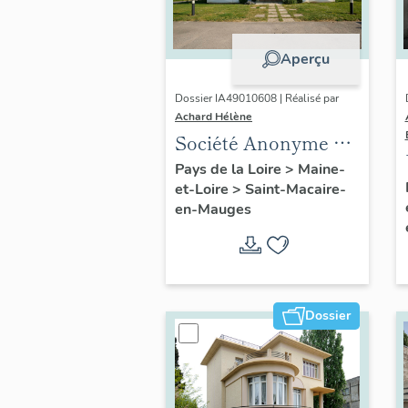
Aperçu
Dossier IA49010608 | Réalisé par
Achard Hélène
Société Anonyme de
Chaussures
Pays de la Loire
>
Maine-
et-Loire
>
Saint-Macaire-
en-Mauges
Dossier