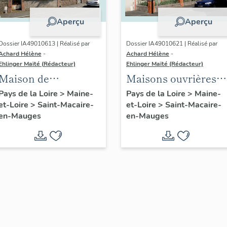
Aperçu
Aperçu
Dossier IA49010613 | Réalisé par
Dossier IA49010621 | Réalisé par
Achard Hélène
-
Achard Hélène
-
Ehlinger Maïté (Rédacteur)
Ehlinger Maïté (Rédacteur)
Maison de
Maisons ouvrières
l'industriel Jean
de la Société
Pays de la Loire
>
Maine-
Pays de la Loire
>
Maine-
et-Loire
>
Saint-Macaire-
et-Loire
>
Saint-Macaire-
Pasquier, 9 rue
Anonyme de
en-Mauges
en-Mauges
Jeanne-d'Arc, Saint-
Chaussures, Saint-
Macaire-en-Mauges
Macaire-en-Mauges