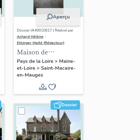
Aperçu
Dossier IA49010617 | Réalisé par
Achard Hélène
-
Ehlinger Maïté (Rédacteur)
Maison de
l'industriel Eugène
Pays de la Loire
>
Maine-
et-Loire
>
Saint-Macaire-
Hy, 43 rue de Vendée
en-Mauges
Dossier