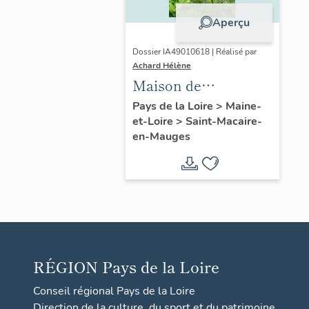
Aperçu
Dossier IA49010618 | Réalisé par
Achard Hélène
Maison de
l'industriel Louis
Pays de la Loire
>
Maine-
et-Loire
>
Saint-Macaire-
Huchon (fils)
en-Mauges
RÉGION
Pays de la Loire
Conseil régional Pays de la Loire
Direction de la culture, du sport et du patrimoine