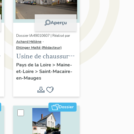
Aperçu
Dossier IA49010607 | Réalisé par
Achard Hélène
-
Ehlinger Maïté (Rédacteur)
Usine de chaussures
Pasquier, 4 rue
Pays de la Loire
>
Maine-
et-Loire
>
Saint-Macaire-
Pasteur, Saint-
en-Mauges
Macaire-en-Mauges
Dossier