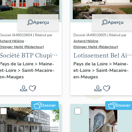
Aperçu
Aperçu
Dossier IA49010604 | Réalisé par
Dossier IA49010605 | Réalisé par
Achard Hélène
-
Achard Hélène
-
Ehlinger Maïté (Rédacteur)
Ehlinger Maïté (Rédacteur)
Société BTP Chupin-
Lotissement Bel Air,
Vigneron, 94 rue
1 à 10. allée Bel-Air
Pays de la Loire
>
Maine-
Pays de la Loire
>
Maine-
et-Loire
>
Saint-Macaire-
et-Loire
>
Saint-Macaire-
Choletaise, Saint-
en-Mauges
en-Mauges
Macaire-en-Mauges
Dossier
Dossier