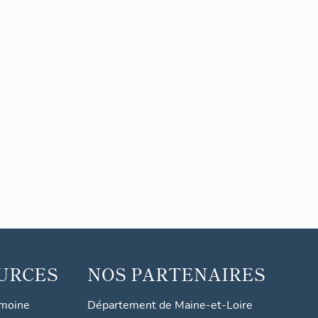
URCES
NOS PARTENAIRES
imoine
Département de Maine-et-Loire