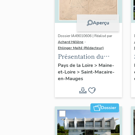
Aperçu
Dossier IA49010606 | Réalisé par
Achard Hélène
-
Ehlinger Maïté (Rédacteur)
Présentation du
patrimoine
Pays de la Loire
>
Maine-
et-Loire
>
Saint-Macaire-
industriel de la
en-Mauges
commune de Saint-
Macaire-en-Mauges
Dossier