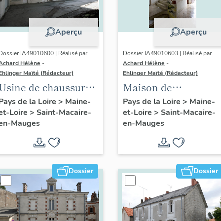
Aperçu
Aperçu
Dossier IA49010600 | Réalisé par
Dossier IA49010603 | Réalisé par
Achard Hélène
-
Achard Hélène
-
Ehlinger Maïté (Rédacteur)
Ehlinger Maïté (Rédacteur)
Usine de chaussures
Maison de
Repussard-Chupin,
l'industriel Georges
Pays de la Loire
>
Maine-
Pays de la Loire
>
Maine-
et-Loire
>
Saint-Macaire-
et-Loire
>
Saint-Macaire-
22 rue d'Anjou
Chupin, 16 rue d'
en-Mauges
en-Mauges
Anjou, Saint-
Macaire-en-Mauges
Dossier
Dossier