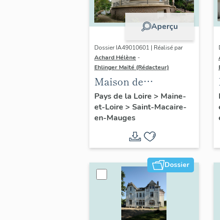
Aperçu
Dossier IA49010601 | Réalisé par
Achard Hélène
-
Ehlinger Maïté (Rédacteur)
Maison de
l'industriel Auguste
Pays de la Loire
>
Maine-
et-Loire
>
Saint-Macaire-
Repussard, 24 rue d'
en-Mauges
Anjou, Saint-
Macaire-en-Mauges
Dossier