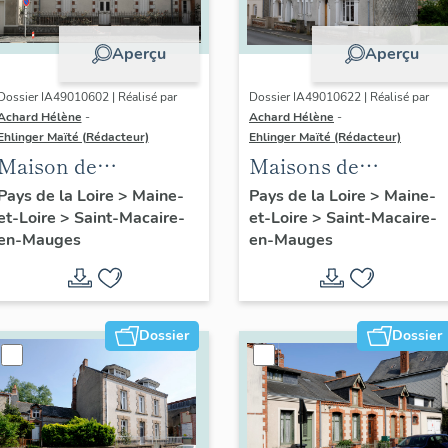
Aperçu
Aperçu
Dossier IA49010602 | Réalisé par
Dossier IA49010622 | Réalisé par
Achard Hélène
-
Achard Hélène
-
Ehlinger Maïté (Rédacteur)
Ehlinger Maïté (Rédacteur)
Maison de
Maisons de
l'industriel Yves
contremaîtres de la
Pays de la Loire
>
Maine-
Pays de la Loire
>
Maine-
et-Loire
>
Saint-Macaire-
et-Loire
>
Saint-Macaire-
Repussard,20 rue d'
Société Anonyme de
en-Mauges
en-Mauges
Anjou, Saint-
Chaussures, 23, 25
Macaire-en-Mauges
rue Montmartre,
Saint-Macaire-en-
Mauges
Dossier
Dossier