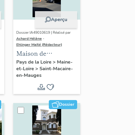
Aperçu
Dossier IA49010619 | Réalisé par
Achard Hélène
-
Ehlinger Maïté (Rédacteur)
Maison de
l'industriel René
Pays de la Loire
>
Maine-
et-Loire
>
Saint-Macaire-
Viau, 16 rue Jeanne-
en-Mauges
d'Arc, Saint-Macaire-
en-Mauges
Dossier