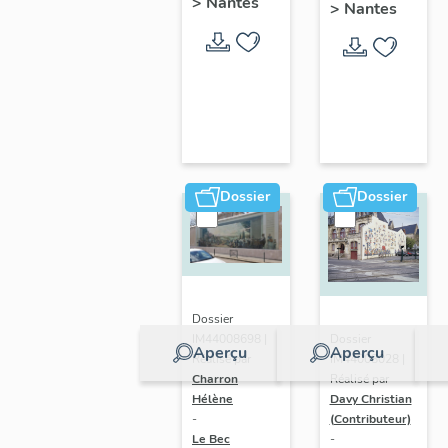
>
Nantes
>
Nantes
Dossier
Dossier
Dossier
IM44008698 |
Dossier
Aperçu
Aperçu
Réalisé par
IM44008028 |
Charron
Réalisé par
Hélène
Davy Christian
-
(Contributeur)
Le Bec
-