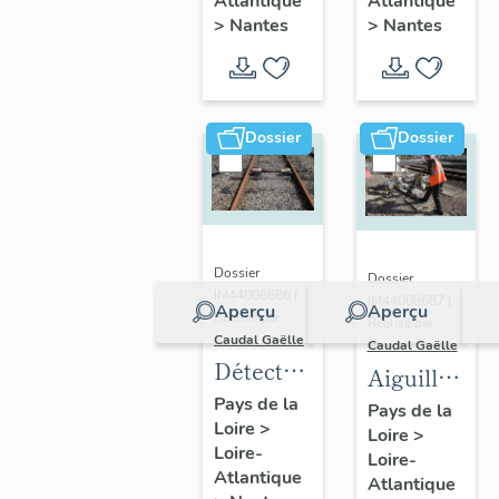
Atlantique
Atlantique
Chantenay
présentatio
>
Nantes
>
Nantes
:
de l'aire
présentation
d'étude
de
l'opération
Dossier
Dossier
Dossier
Dossier
IM44008686 |
IM44008687 |
Aperçu
Aperçu
Réalisé par
Réalisé par
Caudal Gaëlle
Caudal Gaëlle
Détecteurs
Aiguillage
de
(appareil
Pays de la
Pays de la
Loire
>
passage
Loire
>
de voie)
Loire-
Loire-
Atlantique
Atlantique