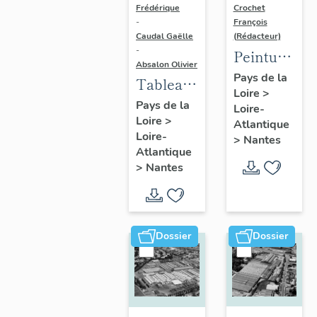
Frédérique
Crochet
-
François
Caudal Gaëlle
(Rédacteur)
-
Peinture
Absalon Olivier
monumenta
Pays de la
Tableau
Loire
>
du mur
commémoratif :
Pays de la
Loire-
de la
Loire
>
peinture
Atlantique
mairie-
Loire-
>
Nantes
monumentale
Atlantique
annexe
"Fresque
>
Nantes
de
des
Doulon,
Acadiens",
à Nantes
10 place
: le Mur
Dossier
Dossier
des
des trois
Garennes
soleils