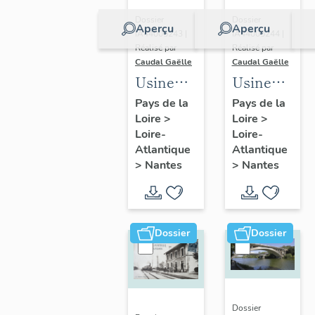
Dossier
Dossier
Aperçu
Aperçu
IA44005244 |
IA44005243 |
Réalisé par
Réalisé par
Caudal Gaëlle
Caudal Gaëlle
Usine
Usine
Saunier
des
Pays de la
Pays de la
Loire
>
Loire
>
Duval, 17
Batignolles,
Loire-
Loire-
rue
rue du
Atlantique
Atlantique
Petite-
Ranzay,
>
Nantes
>
Nantes
Baratte,
Nantes
Nantes
Dossier
Dossier
Dossier