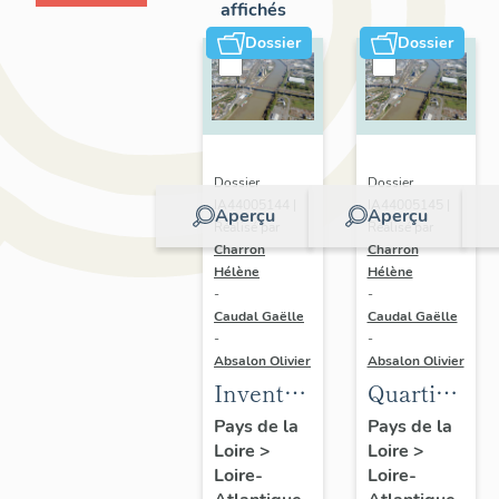
affichés
Dossier
Dossier
Dossier
Dossier
IA44005144 |
IA44005145 |
Aperçu
Aperçu
Réalisé par
Réalisé par
Charron
Charron
Hélène
Hélène
-
-
Caudal Gaëlle
Caudal Gaëlle
-
-
Absalon Olivier
Absalon Olivier
Inventaire
Quartier
du
du Bas-
Pays de la
Pays de la
Loire
>
Loire
>
quartier
Chantenay
Loire-
Loire-
du Bas-
: