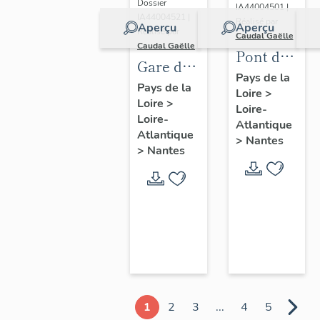
Dossier
IA44004501 |
IA44004521 |
Réalisé par
Aperçu
Aperçu
Réalisé par
Caudal Gaëlle
Caudal Gaëlle
Pont de
Gare de
la
Pays de la
Saint-
Pays de la
Loire
>
Jonelière
Loire
>
Joseph-
Loire-
Loire-
de-
Atlantique
Atlantique
>
Nantes
Porterie
>
Nantes
(détruite)
1
2
3
...
4
5