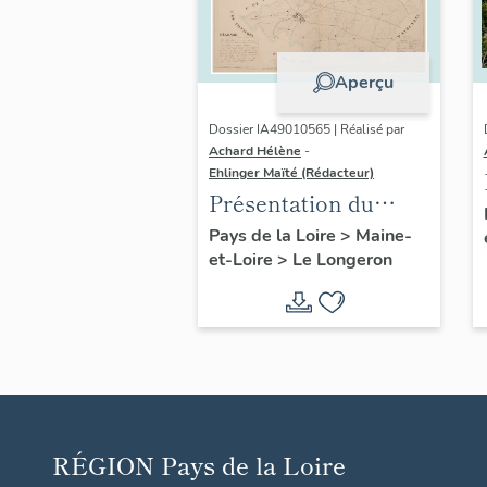
Aperçu
Dossier IA49010565 | Réalisé par
Achard Hélène
-
Ehlinger Maïté (Rédacteur)
Présentation du
patrimoine
Pays de la Loire
>
Maine-
et-Loire
>
Le Longeron
industriel de la
commune du
Longeron
RÉGION
Pays de la Loire