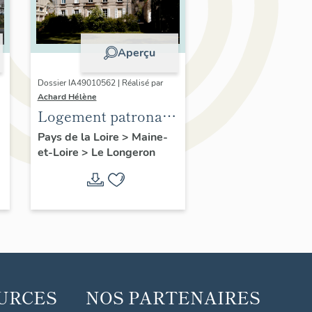
Aperçu
Dossier IA49010562 | Réalisé par
Achard Hélène
Logement patronal
de l'usine textile dite
Pays de la Loire
>
Maine-
et-Loire
>
Le Longeron
filature de Gallard,
Le Longeron
5
URCES
NOS PARTENAIRES