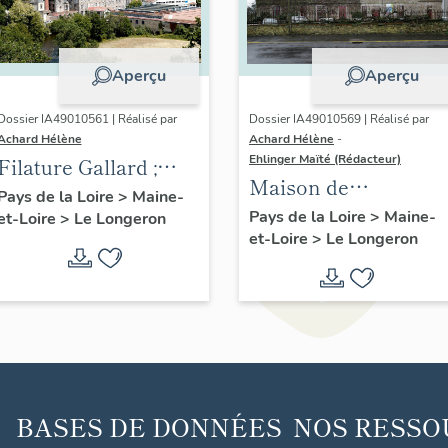
Aperçu
Aperçu
Dossier IA49010561 | Réalisé par
Dossier IA49010569 | Réalisé par
Achard Hélène
Achard Hélène
-
Ehlinger Maïté (Rédacteur)
Filature Gallard ;
Maison de
Etablissement
Pays de la Loire
>
Maine-
l'industriel Bonnet-
Pays de la Loire
>
Maine-
et-Loire
>
Le Longeron
Bonnet-Allion ;
et-Loire
>
Le Longeron
Allion, fondateur de
Société Industrielle
l'usine textile dite
Mulliez frères ;
filature de Gallard, 1
Société Mulliez-
rue du Val-de-Sèvre,
Flory, Gallard, Le
Le Longeron
Longeron
BASES DE DONNÉES
NOS RESSO