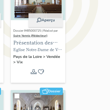
Aperçu
Dossier IM85000725 | Réalisé par
Suire Yannis (Rédacteur)
Présentation des
objets mobiliers de
Eglise Notre-Dame de Vix
t
l'église de Vix
(ancienne) (vestiges),
Pays de la Loire
>
Vendée
>
Vix
abside
Dossier