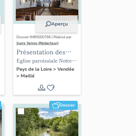
Aperçu
Dossier IM85000766 | Réalisé par
Suire Yannis (Rédacteur)
Présentation des
objets mobiliers de
,
Eglise paroissiale Notre-
l'église paroissiale
Dame de l'Assomption de
Pays de la Loire
>
Vendée
>
Maillé
Notre-Dame de
Maillé
l'Assomption de
Maillé
Dossier