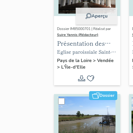
Aperçu
Dossier IM85000701 | Réalisé par
Suire Yannis (Rédacteur)
Présentation des
objets mobiliers de
Eglise paroissiale Saint-
l'église de L'Île-d'Elle
Hilaire de L'Île-d'Elle
Pays de la Loire
>
Vendée
>
L'Île-d'Elle
Dossier