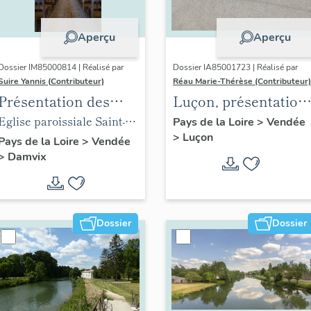
Aperçu
Aperçu
Dossier IM85000814 | Réalisé par
Dossier IA85001723 | Réalisé par
Suire Yannis (Contributeur)
Réau Marie-Thérèse (Contributeur)
Présentation des
Luçon, présentation
objets mobiliers de
du territoire
Eglise paroissiale Saint-
Pays de la Loire
>
Vendée
>
Luçon
l'église de Damvix
communal
Guy de Damvix
Pays de la Loire
>
Vendée
>
Damvix
Dossier
Dossier