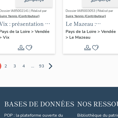
Dossier IA85002141 | Réalisé par
Dossier IA85003053 | Réalisé par
Suire Yannis (Contributeur)
Suire Yannis (Contributeur)
Vix : présentation de
Le Mazeau :
la commune
présentation de la
Pays de la Loire
>
Vendée
Pays de la Loire
>
Vendée
>
Vix
>
Le Mazeau
commune
2
3
4
...
93
BASES DE DONNÉES
NOS RESSO
POP : la plateforme ouverte du
Bibliothèque du patr