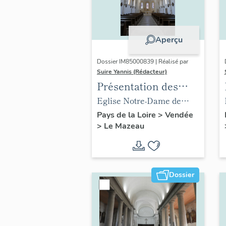
Aperçu
Dossier IM85000839 | Réalisé par
Suire Yannis (Rédacteur)
Présentation des
objets mobiliers de
Eglise Notre-Dame de
l'église du Mazeau
l'Immaculée Conception
Pays de la Loire
>
Vendée
>
Le Mazeau
du Mazeau
Dossier