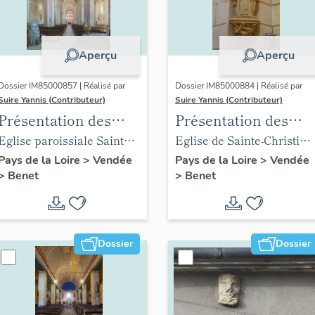
Aperçu
Aperçu
Dossier IM85000857 | Réalisé par
Dossier IM85000884 | Réalisé par
Suire Yannis (Contributeur)
Suire Yannis (Contributeur)
Présentation des
Présentation des
objets mobiliers de
objets mobiliers de
Eglise paroissiale Sainte-
Eglise de Sainte-Christine
l'église Sainte-
l'église de Sainte-
Eulalie de Benet
place Gabriel-Delaunay
Pays de la Loire
>
Vendée
Pays de la Loire
>
Vendée
>
Benet
>
Benet
Eulalie de Benet
Christine
Dossier
Dossier