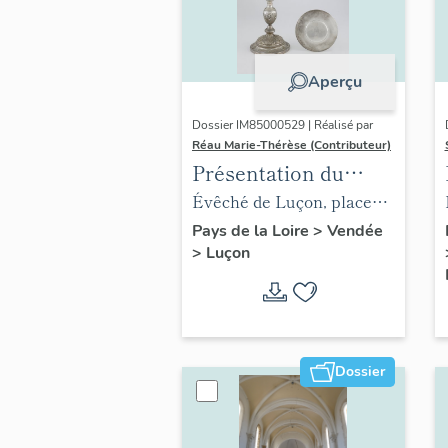
Aperçu
Dossier IM85000529 | Réalisé par
Réau Marie-Thérèse (Contributeur)
Présentation du
mobilier de l'évêché
Évêché de Luçon, place
de Luçon
Leclerc
Pays de la Loire
>
Vendée
>
Luçon
Dossier