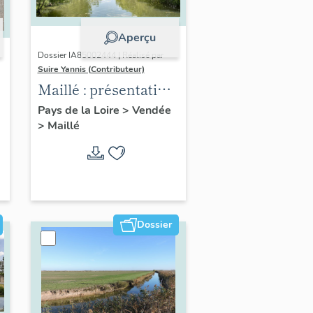
Aperçu
Dossier IA85002444 | Réalisé par
Suire Yannis (Contributeur)
Maillé : présentation
de la commune
Pays de la Loire
>
Vendée
>
Maillé
Dossier