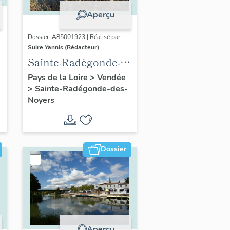
Aperçu
Dossier IA85001923 | Réalisé par
Suire Yannis (Rédacteur)
Sainte-Radégonde-
e
des-Noyers :
Pays de la Loire
>
Vendée
>
Sainte-Radégonde-des-
présentation de la
Noyers
commune
Dossier
Aperçu