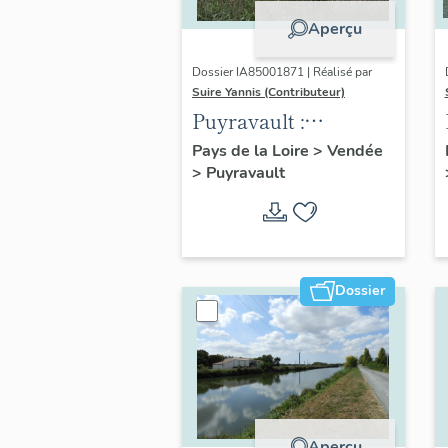
Aperçu
Dossier IA85001871 | Réalisé par
Suire Yannis (Contributeur)
Puyravault :
présentation de la
Pays de la Loire
>
Vendée
>
Puyravault
commune
Dossier
Aperçu