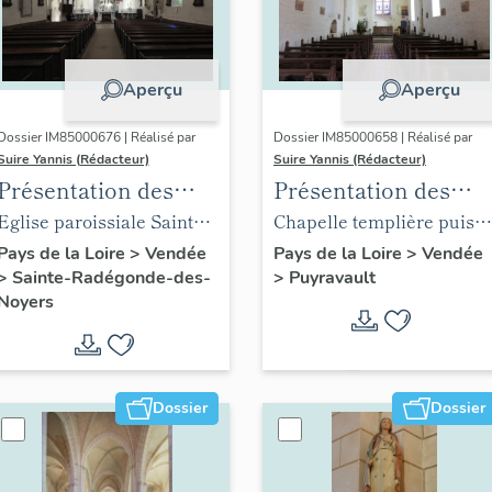
Aperçu
Aperçu
Dossier IM85000676 | Réalisé par
Dossier IM85000658 | Réalisé par
Suire Yannis (Rédacteur)
Suire Yannis (Rédacteur)
Présentation des
Présentation des
objets mobiliers de
objets mobiliers de
Eglise paroissiale Sainte
Chapelle templière puis
l'église de Sainte-
l'église de Puyravaul
Radegonde de Sainte-
église paroissiale Notre-
Pays de la Loire
>
Vendée
Pays de la Loire
>
Vendée
>
Sainte-Radégonde-des-
>
Puyravault
Radégonde-des-
Radégonde-des-Noyers
Dame de Puyravault
Noyers
Noyers
Dossier
Dossier