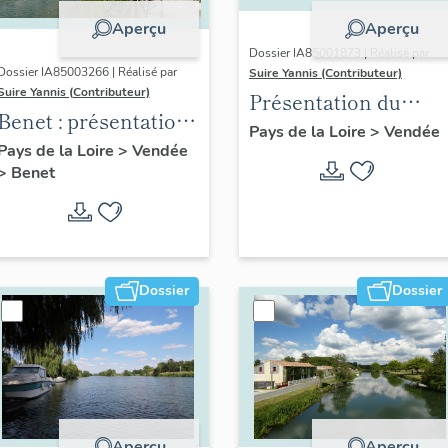
Aperçu
Aperçu
Dossier IA85001873 | Réalisé par
Dossier IA85003266 | Réalisé par
Suire Yannis (Contributeur)
Suire Yannis (Contributeur)
Présentation du
Benet : présentation
territoire de la Vallé
Pays de la Loire
>
Vendée
de la commune
Pays de la Loire
>
Vendée
de la Sèvre Niortaise
>
Benet
dans le Marais
poitevin
Dossier
Dossier
Aperçu
Aperçu