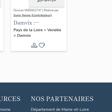
Dossier IA85002747 | Réalisé par
Suire Yannis (Contributeur)
Damvix :
présentation de la
Pays de la Loire
>
Vendée
>
Damvix
commune
URCES
NOS PARTENAIRES
imoine
Département de Maine-et-Loire