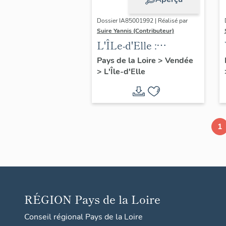
Dossier IA85001992 | Réalisé par
Suire Yannis (Contributeur)
L'ÎLe-d'Elle :
présentation de la
Pays de la Loire
>
Vendée
>
L'Île-d'Elle
commune
1
RÉGION
Pays de la Loire
Conseil régional Pays de la Loire