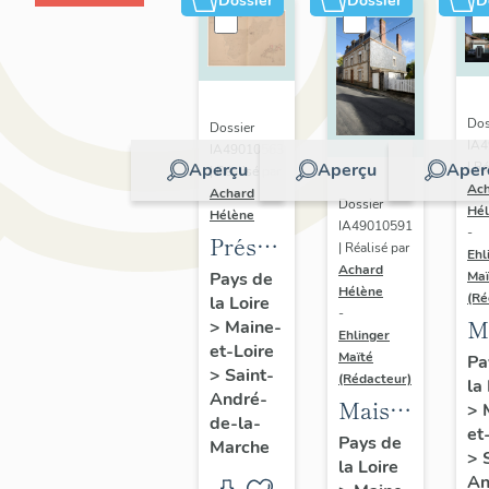
Dossier
Dossier
D
Dos
Dossier
IA
IA49010563
Aperçu
Aperçu
Aper
| Ré
| Réalisé par
Ac
Achard
Dossier
Hé
Hélène
IA49010591
-
Présentation
| Réalisé par
Ehl
Achard
du
Pays de
Maï
Hélène
(Ré
la Loire
patrimoine
-
M
>
Maine-
industriel
Ehlinger
et-Loire
d
Maïté
Pa
de la
>
Saint-
(Rédacteur)
la
l'
commune
André-
Maison
>
J
de-la-
de
et
de
Pays de
Marche
C
Saint-
>
la Loire
l'industriel
fi
An