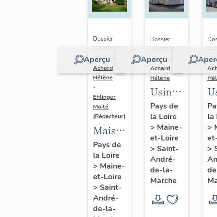
Calvaire,
Li
Saint-
Sa
André-
A
Dossier
Dossier
Dos
de-la-
de
IA49010589
IA49010559
IA
Aperçu
Aperçu
Aper
| Réalisé par
| Réalisé par
| Ré
Marche
M
Achard
Achard
Ac
Hélène
Hélène
Hé
-
Usine
U
Ehlinger
de
d
Pays de
Pa
Maïté
la Loire
la
chaussures
c
(Rédacteur)
>
Maine-
>
Maison
Morinière-
D
et-Loire
et
de
Ripoche,
C
Pays de
>
Saint-
>
la Loire
l'industriel
actuel
9 
André-
An
>
Maine-
Christian
de-la-
de
Musée
A
et-Loire
Marche
Ma
Chéné,
des
V
>
Saint-
directeur
André-
métiers
de-la-
de
de la