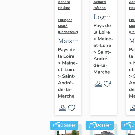
Achard
Achard
Ac
Hélène
Hélène
Hé
-
-
Logements
Ehlinger
Ehl
ouvriers
Pays de
Maïté
Maï
la Loire
de
(Rédacteur)
(Ré
>
Maine-
Maison
M
l'usine
et-Loire
de
d
de
Pays de
Pa
>
Saint-
la Loire
la
l'industriel
l'
chaussures
André-
>
Maine-
>
Victor
J
de-la-
Ripoche,
et-Loire
et
Marche
Ripoche
C
rue
>
Saint-
>
fondateur
f
André-
An
Jeanne-
de-la-
de
de
d
d'Arc
Marche
Ma
l'usine
l'
Morinière-
D
Ripoche,
C
15 rue
14
Dossier
Dossier
D
du
de