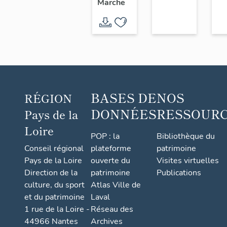
Marche
l'Usine
chaussure,
Chéné,
6 rue
18 rue
Saint-
du
Paul
Sacré-
Cœur,
Saint-
BASES DE
NOS
RÉGION
André-
DONNÉES
RESSOUR
Pays de la
de-la-
Loire
Marche
POP : la
Bibliothèque du
Conseil régional
plateforme
patrimoine
Pays de la Loire
ouverte du
Visites virtuelles
Direction de la
patrimoine
Publications
culture, du sport
Atlas Ville de
et du patrimoine
Laval
1 rue de la Loire -
Réseau des
44966 Nantes
Archives