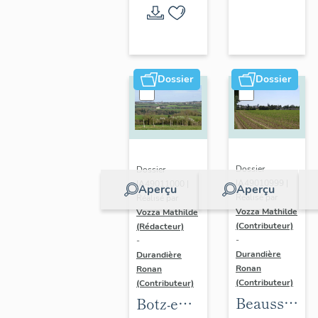
l'opération
thématique
Dossier
Dossier
Dossier
Dossier
IA49010999 |
IA49011000 |
Aperçu
Aperçu
Réalisé par
Réalisé par
Vozza Mathilde
Vozza Mathilde
(Contributeur)
(Rédacteur)
-
-
Durandière
Durandière
Ronan
Ronan
(Contributeur)
(Contributeur)
Beausse :
Botz-en-