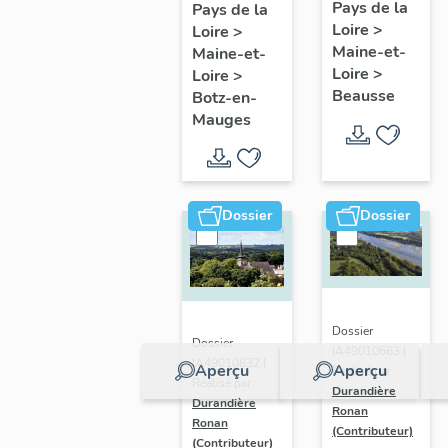
présentatio
Mauges :
Pays de la
Pays de la
Loire
>
de la
Loire
>
présentation
Maine-et-
Maine-et-
commune
de la
Loire
>
Loire
>
commune
Beausse
Botz-en-
Mauges
Dossier
Dossier
Dossier
Dossier
IA49010663 |
IA49010832 |
Aperçu
Aperçu
Réalisé par
Réalisé par
Durandière
Durandière
Ronan
Ronan
(Contributeur)
(Contributeur)