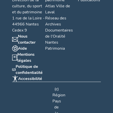
Direction de la
patrimoine
Publications
culture, du sport
Atlas Ville de
et du patrimoine
Laval
1 rue de la Loire -
Réseau des
44966 Nantes
Archives
Cedex 9
Documentaires
Nous
de l'Oralité
contacter
Nantes
Aide
Patrimonia
Mentions
légales
Politique de
confidentialité
Accessibilité
(c)
Région
Pays
de