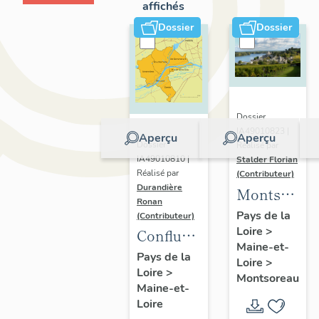
affichés
Dossier
Dossier
Dossier
IA49010823 |
Aperçu
Aperçu
Dossier
Réalisé par
IA49010810 |
Stalder Florian
Réalisé par
(Contributeur)
Durandière
Montsorea
Ronan
:
Pays de la
(Contributeur)
Loire
>
présentatio
Confluence
Maine-et-
de la
Maine-
Pays de la
Loire
>
commune
Loire
>
Loire :
Montsoreau
Maine-et-
présentation
Loire
de