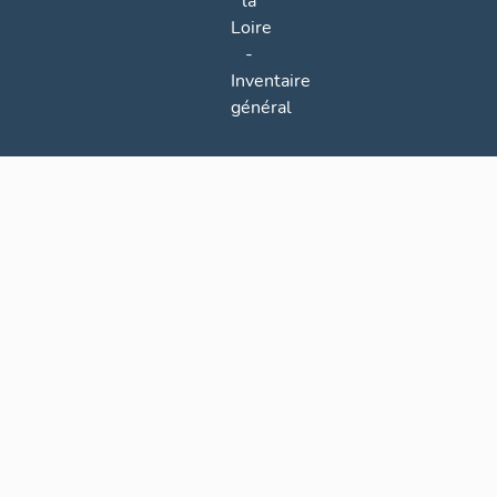
la
Loire
-
Inventaire
général