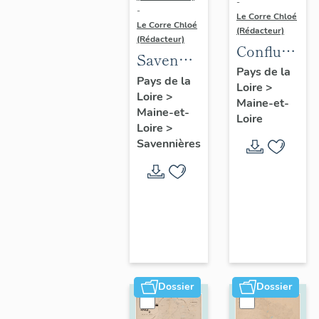
-
-
Le Corre Chloé
Le Corre Chloé
(Rédacteur)
(Rédacteur)
Confluence
Savennières
Maine-
Pays de la
:
Pays de la
Loire
>
Loire :
Loire
>
présentation
Maine-et-
présentatio
Maine-et-
de la
Loire
de l'aire
Loire
>
commune
Savennières
d'étude
Dossier
Dossier