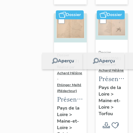
sur-
Moine
Dossier
Dossier
Dossier
Dossier
IA49010556 |
Aperçu
Aperçu
IA49010572 |
Réalisé par
Réalisé par
Achard Hélène
Achard Hélène
Présentatio
-
Ehlinger Maïté
du
Pays de la
(Rédacteur)
Loire
>
patrimoine
Présentation
Maine-et-
industriel
du
Loire
>
Pays de la
de la
Torfou
Loire
>
patrimoine
commune
Maine-et-
industriel
de
Loire
>
de la