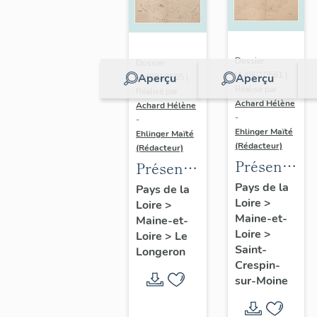
Dossier
Dossier
IA49010581 |
Aperçu
Aperçu
IA49010565 |
Réalisé par
Réalisé par
Achard Hélène
Achard Hélène
-
-
Ehlinger Maïté
Ehlinger Maïté
(Rédacteur)
(Rédacteur)
Présentatio
Présentation
du
du
Pays de la
Pays de la
Loire
>
patrimoine
Loire
>
patrimoine
Maine-et-
Maine-et-
industriel
industriel
Loire
>
Loire
>
Le
de la
de la
Saint-
Longeron
commune
commune
Crespin-
sur-Moine
de Saint-
du
Crespin-
Longeron