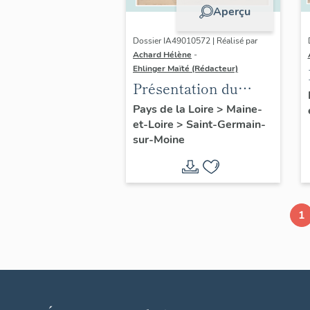
Aperçu
Dossier IA49010572 | Réalisé par
Achard Hélène
-
Ehlinger Maïté (Rédacteur)
Présentation du
patrimoine
Pays de la Loire
>
Maine-
et-Loire
>
Saint-Germain-
industriel de la
sur-Moine
commune de Saint-
Germain-sur-Moine
1