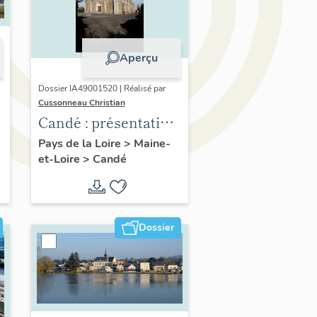
Aperçu
Dossier IA49001520 | Réalisé par
Cussonneau Christian
Candé : présentation
de la commune
Pays de la Loire
>
Maine-
et-Loire
>
Candé
Dossier