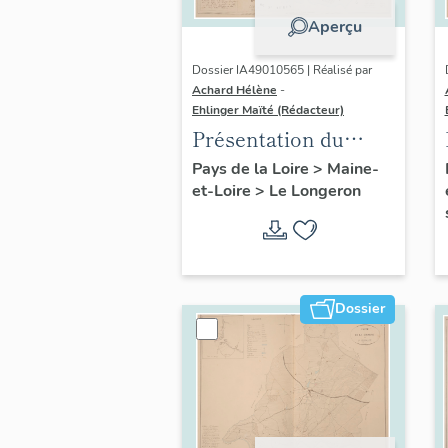
Aperçu
Dossier IA49010565 | Réalisé par
Achard Hélène
-
Ehlinger Maïté (Rédacteur)
Présentation du
patrimoine
Pays de la Loire
>
Maine-
et-Loire
>
Le Longeron
industriel de la
commune du
Longeron
Dossier