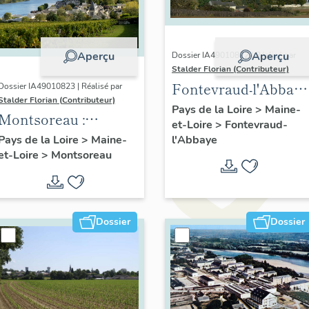
Aperçu
Aperçu
Dossier IA49010822 | Réalisé par
Stalder Florian (Contributeur)
Fontevraud-l'Abbaye
Dossier IA49010823 | Réalisé par
Stalder Florian (Contributeur)
: présentation de la
Pays de la Loire
>
Maine-
Montsoreau :
et-Loire
>
Fontevraud-
commune
présentation de la
l'Abbaye
Pays de la Loire
>
Maine-
et-Loire
>
Montsoreau
commune
Dossier
Dossier