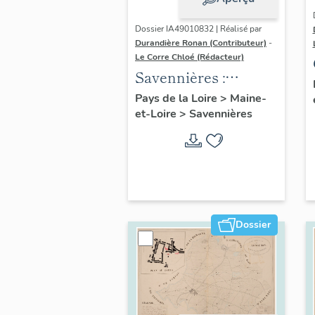
Dossier IA49010832 | Réalisé par
Durandière Ronan (Contributeur)
-
Le Corre Chloé (Rédacteur)
Savennières :
présentation de la
Pays de la Loire
>
Maine-
et-Loire
>
Savennières
commune
Dossier