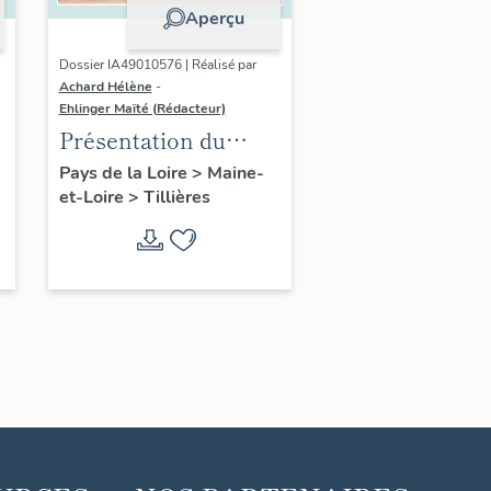
Aperçu
Dossier IA49010576 | Réalisé par
Achard Hélène
-
Ehlinger Maïté (Rédacteur)
Présentation du
patrimoine
Pays de la Loire
>
Maine-
et-Loire
>
Tillières
industriel de la
commune de
Tillières