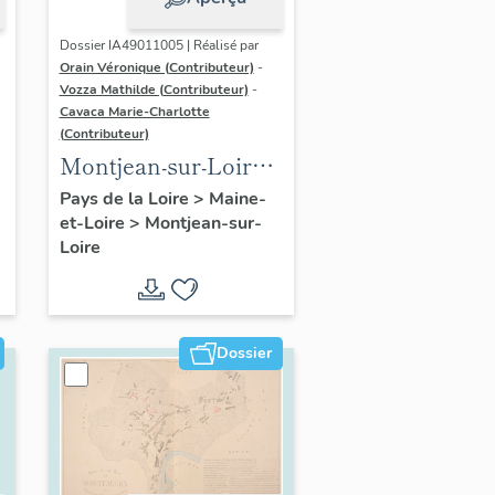
Dossier IA49011005 | Réalisé par
Orain Véronique (Contributeur)
-
Vozza Mathilde (Contributeur)
-
Cavaca Marie-Charlotte
(Contributeur)
Montjean-sur-Loire :
présentation de la
Pays de la Loire
>
Maine-
et-Loire
>
Montjean-sur-
commune
Loire
Dossier