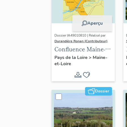
Aperçu
Dossier IA49010810 | Réalisé par
Durandière Ronan (Contributeur)
Confluence Maine-
Loire : présentation
Pays de la Loire
>
Maine-
et-Loire
de l'opération
thématique
Dossier