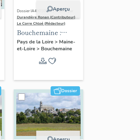
Aperçu
Dossier IA49010833 | Réalisé par
Durandière Ronan (Contributeur)
-
Le Corre Chloé (Rédacteur)
Bouchemaine :
présentation de la
Pays de la Loire
>
Maine-
et-Loire
>
Bouchemaine
commune
Dossier
Aperçu