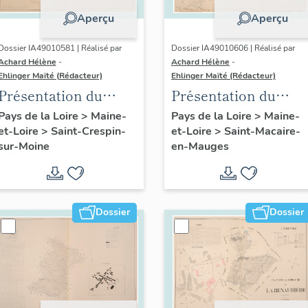
Aperçu
Aperçu
Dossier IA49010581 | Réalisé par
Dossier IA49010606 | Réalisé par
Achard Hélène
-
Achard Hélène
-
Ehlinger Maïté (Rédacteur)
Ehlinger Maïté (Rédacteur)
Présentation du
Présentation du
patrimoine
patrimoine
Pays de la Loire
>
Maine-
Pays de la Loire
>
Maine-
et-Loire
>
Saint-Crespin-
et-Loire
>
Saint-Macaire-
industriel de la
industriel de la
sur-Moine
en-Mauges
commune de Saint-
commune de Saint-
Crespin-sur-Moine
Macaire-en-Mauges
Dossier
Dossier