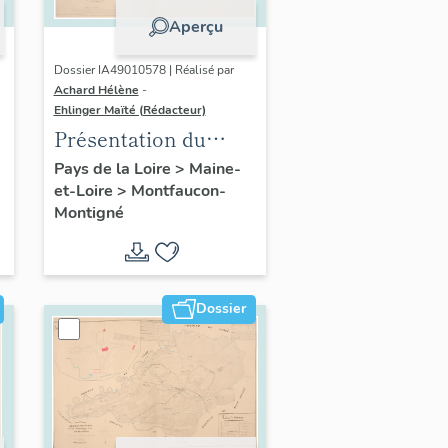
Aperçu
Dossier IA49010578 | Réalisé par
Achard Hélène
-
Ehlinger Maïté (Rédacteur)
Présentation du
patrimoine
Pays de la Loire
>
Maine-
et-Loire
>
Montfaucon-
industriel de la
Montigné
commune de
Montfaucon-
Montigné
Dossier