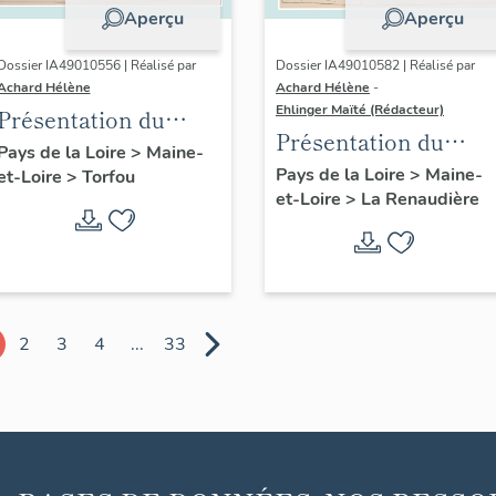
Aperçu
Aperçu
Dossier IA49010556 | Réalisé par
Dossier IA49010582 | Réalisé par
Achard Hélène
Achard Hélène
-
Ehlinger Maïté (Rédacteur)
Présentation du
Présentation du
patrimoine
Pays de la Loire
>
Maine-
patrimoine
Pays de la Loire
>
Maine-
et-Loire
>
Torfou
industriel de la
et-Loire
>
La Renaudière
industriel de la
commune de Torfou
commune de La
Renaudière
2
3
4
...
33