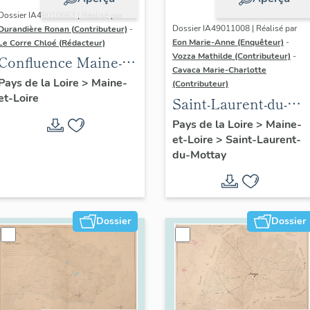
Dossier IA49010663 | Réalisé par
Dossier IA49011008 | Réalisé par
Durandière Ronan (Contributeur)
-
Eon Marie-Anne (Enquêteur)
-
Le Corre Chloé (Rédacteur)
Vozza Mathilde (Contributeur)
-
Confluence Maine-
Cavaca Marie-Charlotte
Loire : présentation
Pays de la Loire
>
Maine-
(Contributeur)
et-Loire
de l'aire d'étude
Saint-Laurent-du-
Mottay :
Pays de la Loire
>
Maine-
et-Loire
>
Saint-Laurent-
présentation de la
du-Mottay
commune
Dossier
Dossier