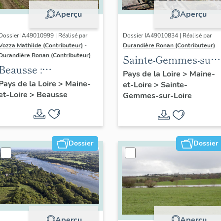
Aperçu
Aperçu
Dossier IA49010999 | Réalisé par
Dossier IA49010834 | Réalisé par
Vozza Mathilde (Contributeur)
-
Durandière Ronan (Contributeur)
Durandière Ronan (Contributeur)
Sainte-Gemmes-sur-
Beausse :
Loire : présentation
Pays de la Loire
>
Maine-
présentation de la
Pays de la Loire
>
Maine-
et-Loire
>
Sainte-
de la commune
et-Loire
>
Beausse
commune
Gemmes-sur-Loire
Dossier
Dossier
Aperçu
Aperçu