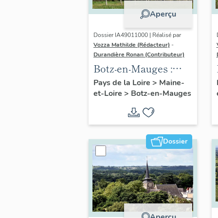
Aperçu
Dossier IA49011000 | Réalisé par
Vozza Mathilde (Rédacteur)
-
Durandière Ronan (Contributeur)
Botz-en-Mauges :
présentation de la
Pays de la Loire
>
Maine-
et-Loire
>
Botz-en-Mauges
commune
Dossier
Aperçu