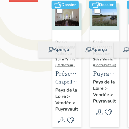
Dossier
Dossier
Dossier
Dossier
IM85000658 |
IA85001871 |
Aperçu
Aperçu
Réalisé par
Réalisé par
Suire Yannis
Suire Yannis
(Rédacteur)
(Contributeur)
Présentation
Puyravault
des
:
Chapelle
Pays de la
Loire
>
objets
présentation
templière
Pays de la
Vendée
>
Loire
>
mobiliers
de la
puis
Puyravault
Vendée
>
de
commune
église
Puyravault
l'église
paroissiale
de
Notre-