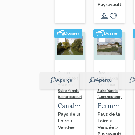
et
Puyravault
l'Assomptio
Dossier
Dossier
Dossier
Dossier
IA85001884 |
IA85001886 |
Aperçu
Aperçu
Réalisé par
Réalisé par
Suire Yannis
Suire Yannis
(Contributeur)
(Contributeur)
Canal
Ferme
de
dite la
Pays de la
Pays de la
Loire
>
Loire
>
Vienne
Maison
Vendée
Vendée
>
Neuve
Puyravault