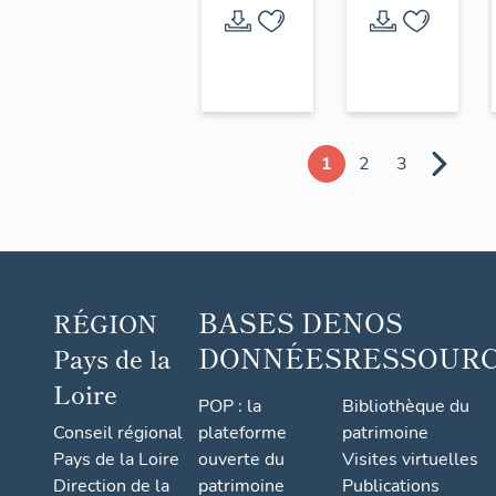
Notre-
Dame
de
Puyravault
1
2
3
BASES DE
NOS
RÉGION
DONNÉES
RESSOUR
Pays de la
Loire
POP : la
Bibliothèque du
Conseil régional
plateforme
patrimoine
Pays de la Loire
ouverte du
Visites virtuelles
Direction de la
patrimoine
Publications