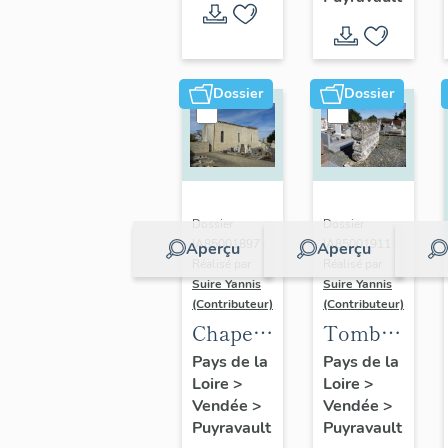
et Saint-
Pic,
actuellement
maison
Dossier
Dossier
Dossier
Dossier
IA85001897 |
IA85001911 |
Aperçu
Aperçu
Réalisé par
Réalisé par
Suire Yannis
Suire Yannis
(Contributeur)
(Contributeur)
Chapelle
Tombeau
templière
d'Etienne
Pays de la
Pays de la
Loire
>
Loire
>
puis
Biaille,
Vendée
>
Vendée
>
église
prêtre
Puyravault
Puyravault
paroissiale