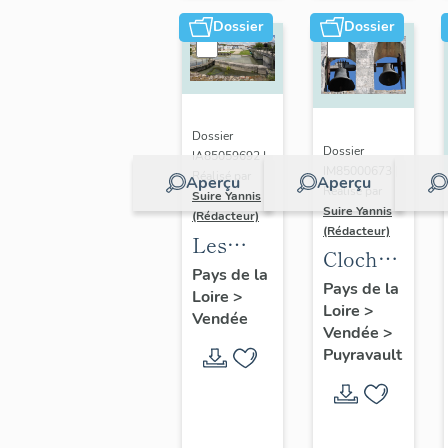
Puyravault
Dame de
Dossier
Dossier
Puyravault
Dossier
Dossier
IA85059692 |
IM85000673 |
Réalisé par
Aperçu
Aperçu
Réalisé par
Suire Yannis
Suire Yannis
(Rédacteur)
(Rédacteur)
Les
Cloche 2
ports
Pays de la
dite
Pays de la
Loire
>
dans la
Loire
>
Marie
Vendée
vallée
Vendée
>
Noëlle
de la
Puyravault
Léone
Sèvre
Niortaise,
Marais