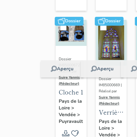
poitevin
Dossier
Dossier
Dossier
IM85000672 |
Aperçu
Aperçu
Réalisé par
Suire Yannis
Dossier
(Rédacteur)
IM85000669 |
Cloche 1
Réalisé par
Suire Yannis
Pays de la
(Rédacteur)
Loire
>
Verrière
Vendée
>
: le
Pays de la
Puyravault
Loire
>
Christ
Vendée
>