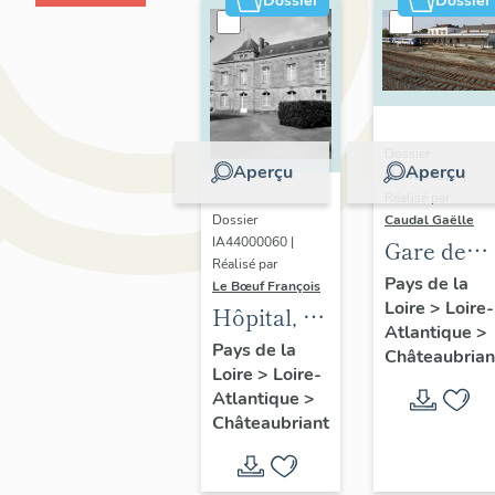
Dossier
Dossier
Dossier
Aperçu
Aperçu
IA44004527 |
Réalisé par
Dossier
Caudal Gaëlle
IA44000060 |
Gare de
Réalisé par
Châteaubr
Pays de la
Le Bœuf François
Loire
>
Loire-
Hôpital, 9
Atlantique
>
rue
Pays de la
Châteaubrian
Loire
>
Loire-
Denieul-et-
Atlantique
>
Gastineau
Châteaubriant