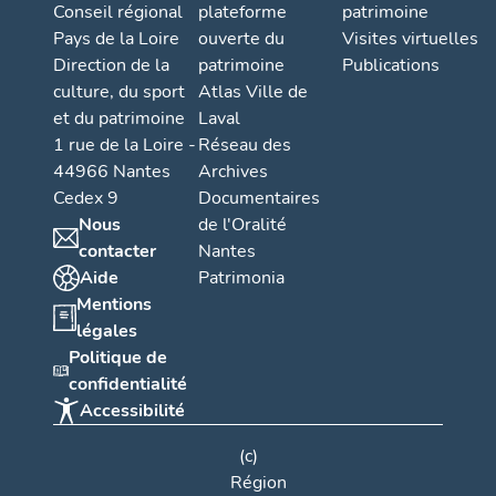
Conseil régional
plateforme
patrimoine
Pays de la Loire
ouverte du
Visites virtuelles
Direction de la
patrimoine
Publications
culture, du sport
Atlas Ville de
et du patrimoine
Laval
1 rue de la Loire -
Réseau des
44966 Nantes
Archives
Cedex 9
Documentaires
Nous
de l'Oralité
contacter
Nantes
Aide
Patrimonia
Mentions
légales
Politique de
confidentialité
Accessibilité
(c)
Région