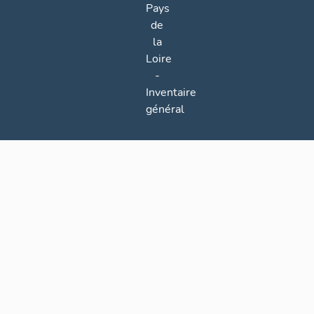
Pays
de
la
Loire
-
Inventaire
général