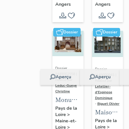
paroissiale
paroissiale
Angers
Angers
Sainte-
Sainte-
Madeleine
Thérèse
d'Angers
d'Angers
Dossier
Dossier
Dossier
Dossier
IM49002558 |
IA49000941 |
Aperçu
Aperçu
Réalisé par
Réalisé par
Leduc-Gueye
Letellier-
Christine
d'Espinose
Monument
Dominique
-
Biguet Olivier
aux
Pays de la
Maisons
Loire
>
morts,
jumelles,
Pays de la
Maine-et-
église
Loire
>
12 bis, 12
Loire
>