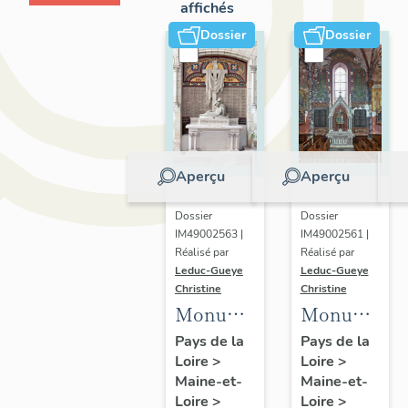
affichés
Dossier
Dossier
Aperçu
Aperçu
Dossier
Dossier
IM49002563 |
IM49002561 |
Réalisé par
Réalisé par
Leduc-Gueye
Leduc-Gueye
Christine
Christine
Monument
Monument
aux
aux
Pays de la
Pays de la
Loire
>
Loire
>
morts,
morts,
Maine-et-
Maine-et-
église
église
Loire
>
Loire
>