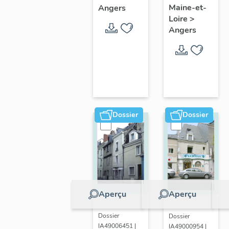
paroissiale
Maine-et-
Angers
ter
Saint-
Loire
>
boulevard
Angers
Joseph
Arago
d'Angers
Dossier
Dossier
Aperçu
Aperçu
Dossier
Dossier
IA49006451 |
IA49000954 |