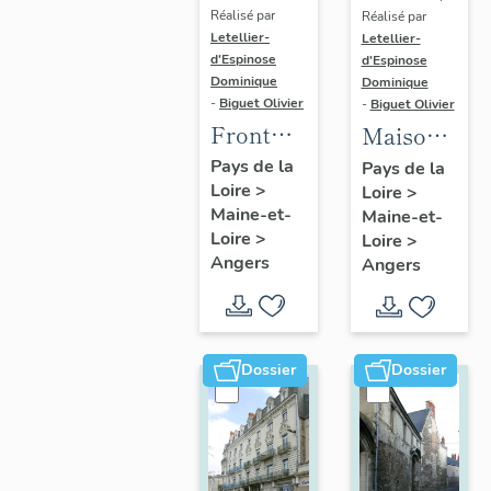
Réalisé par
Réalisé par
Letellier-
Letellier-
d'Espinose
d'Espinose
Dominique
Dominique
-
Biguet Olivier
-
Biguet Olivier
Front
Maison,
bâti (4
10 rue
Pays de la
Pays de la
Loire
>
maisons),
Loire
>
Boisnet
Maine-et-
Maine-et-
27 à 33
Loire
>
Loire
>
rue
Angers
Angers
Boreau
Dossier
Dossier