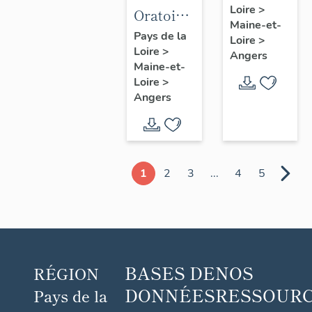
Loire
>
canoniale
Oratoire
Maine-et-
Saint-
dit
Pays de la
Loire
>
Laurent,
Loire
>
chapelle
Angers
Maine-et-
6-8 rue
Notre-
Loire
>
du
Dame-
Angers
Vollier
de-Pitié,
puis
reposoir
du
1
2
3
...
4
5
Tertre-
Saint-
Laurent,
place du
Tertre-
BASES DE
NOS
RÉGION
Saint-
DONNÉES
RESSOUR
Pays de la
Laurent