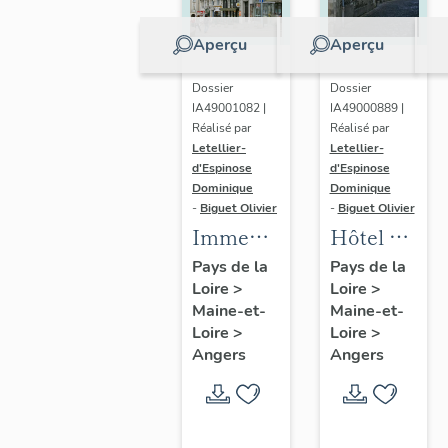
Aperçu
Aperçu
Dossier
Dossier
IA49001082 |
IA49000889 |
Réalisé par
Réalisé par
Letellier-
Letellier-
d'Espinose
d'Espinose
Dominique
Dominique
-
Biguet Olivier
-
Biguet Olivier
Immeuble
Hôtel dit
Mondain,
maison
Pays de la
Pays de la
Loire
>
Loire
>
à 2
de
Maine-et-
Maine-et-
unités
Cunault,
Loire
>
Loire
>
distributives,
puis
Angers
Angers
67-69 rue
maison
Saint-
canoniale
Laud
Saint-