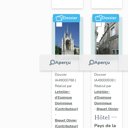
Maurille
Dossier
Dossier
Aperçu
Aperçu
Dossier
Dossier
IA49000786 |
IA49000938 |
Réalisé par
Réalisé par
Letellier-
Letellier-
d'Espinose
d'Espinose
Dominique
Dominique
(Contributeur)
-
Biguet Olivier
-
Hôtel dit
Biguet Olivier
maison
Pays de la
(Contributeur)