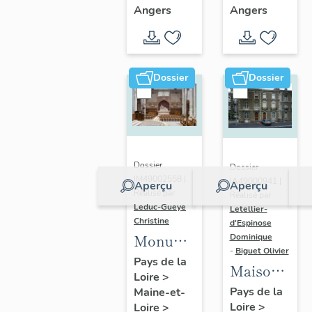
paroissiale
paroissiale
Angers
Angers
Sainte-
Sainte-
Madeleine
Thérèse
d'Angers
d'Angers
Dossier
Dossier
Dossier
Dossier
IM49002558 |
IA49000941 |
Aperçu
Aperçu
Réalisé par
Réalisé par
Leduc-Gueye
Letellier-
Christine
d'Espinose
Monument
Dominique
-
Biguet Olivier
aux
Pays de la
Maisons
Loire
>
morts,
jumelles,
Pays de la
Maine-et-
église
Loire
>
12 bis, 12
Loire
>