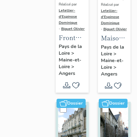
Réalisé par
Réalisé par
Letellier-
Letellier-
d'Espinose
d'Espinose
Dominique
Dominique
-
Biguet Olivier
-
Biguet Olivier
Front
Maison,
bâti (4
10 rue
Pays de la
Pays de la
Loire
>
maisons),
Loire
>
Boisnet
Maine-et-
Maine-et-
27 à 33
Loire
>
Loire
>
rue
Angers
Angers
Boreau
Dossier
Dossier