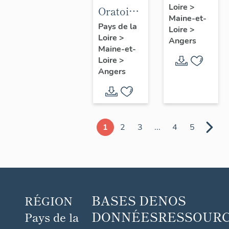
Loire
>
canoniale
Oratoire
Maine-et-
Saint-
dit
Pays de la
Loire
>
Laurent,
Loire
>
chapelle
Angers
Maine-et-
6-8 rue
Notre-
Loire
>
du
Dame-
Angers
Vollier
de-Pitié,
puis
reposoir
du
1
2
3
...
4
5
Tertre-
Saint-
Laurent,
place du
Tertre-
BASES DE
NOS
RÉGION
Saint-
DONNÉES
RESSOUR
Pays de la
Laurent