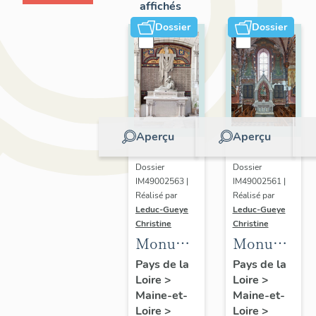
affichés
Dossier
Dossier
Aperçu
Aperçu
Dossier
Dossier
IM49002563 |
IM49002561 |
Réalisé par
Réalisé par
Leduc-Gueye
Leduc-Gueye
Christine
Christine
Monument
Monument
aux
aux
Pays de la
Pays de la
Loire
>
Loire
>
morts,
morts,
Maine-et-
Maine-et-
église
église
Loire
>
Loire
>