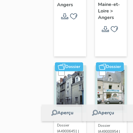
paroissiale
Maine-et-
Angers
ter
Saint-
Loire
>
boulevard
Angers
Joseph
Arago
d'Angers
Dossier
Dossier
Aperçu
Aperçu
Dossier
Dossier
IA49006451 |
IA49000954 |