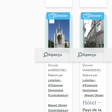
Maurille
Dossier
Dossier
Aperçu
Aperçu
Dossier
Dossier
IA49000786 |
IA49000938 |
Réalisé par
Réalisé par
Letellier-
Letellier-
d'Espinose
d'Espinose
Dominique
Dominique
(Contributeur)
-
Biguet Olivier
-
Hôtel dit
Biguet Olivier
maison
Pays de la
(Contributeur)