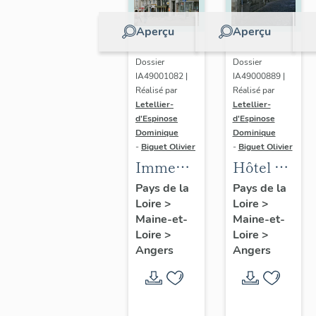
Aperçu
Aperçu
Dossier
Dossier
IA49001082 |
IA49000889 |
Réalisé par
Réalisé par
Letellier-
Letellier-
d'Espinose
d'Espinose
Dominique
Dominique
-
Biguet Olivier
-
Biguet Olivier
Immeuble
Hôtel dit
Mondain,
maison
Pays de la
Pays de la
Loire
>
Loire
>
à 2
de
Maine-et-
Maine-et-
unités
Cunault,
Loire
>
Loire
>
distributives,
puis
Angers
Angers
67-69 rue
maison
Saint-
canoniale
Laud
Saint-