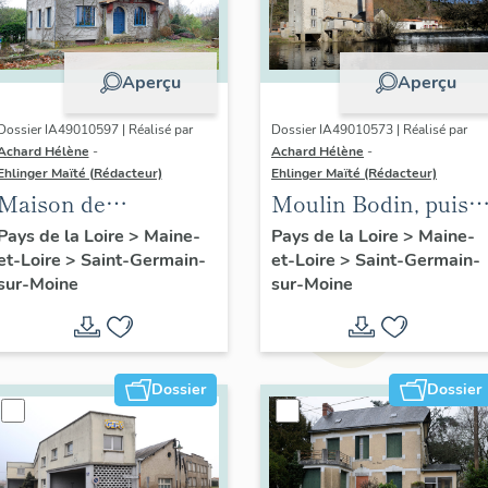
Aperçu
Aperçu
Dossier IA49010597 | Réalisé par
Dossier IA49010573 | Réalisé par
Achard Hélène
-
Achard Hélène
-
Ehlinger Maïté (Rédacteur)
Ehlinger Maïté (Rédacteur)
Maison de
Moulin Bodin, puis
l'industriel Bernard
minoterie Bodin,
Pays de la Loire
>
Maine-
Pays de la Loire
>
Maine-
et-Loire
>
Saint-Germain-
et-Loire
>
Saint-Germain-
Pasquier, 7 rue d'
Saint-Germain-sur-
sur-Moine
sur-Moine
Anjou, Saint-
Moine
Germain-sur-Moine
Dossier
Dossier