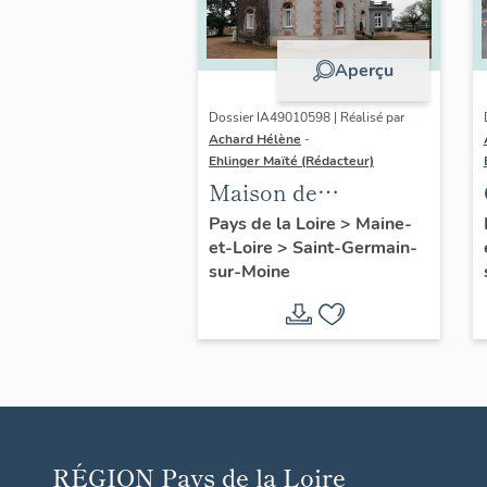
Aperçu
Dossier IA49010598 | Réalisé par
Achard Hélène
-
Ehlinger Maïté (Rédacteur)
Maison de
l'industriel Camille
Pays de la Loire
>
Maine-
et-Loire
>
Saint-Germain-
Pasquier, 52 rue du
sur-Moine
Docteur-Raffegeau,
Saint-Germain-sur-
Moine
RÉGION
Pays de la Loire