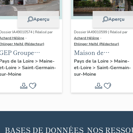
Aperçu
Aperçu
Dossier IA49010574 | Réalisé par
Dossier IA49010599 | Réalisé par
Achard Hélène
-
Achard Hélène
-
Ehlinger Maïté (Rédacteur)
Ehlinger Maïté (Rédacteur)
GEP Groupe
Maison de
Pasquier, rue
l'industriel Jean
Pays de la Loire
>
Maine-
Pays de la Loire
>
Maine-
et-Loire
>
Saint-Germain-
et-Loire
>
Saint-Germain-
Eventard, Saint-
Bouyer, les Brises,
sur-Moine
sur-Moine
Germain-sur-Moine
Saint-Germain-sur-
Moine
BASES DE DONNÉES
NOS RESSO