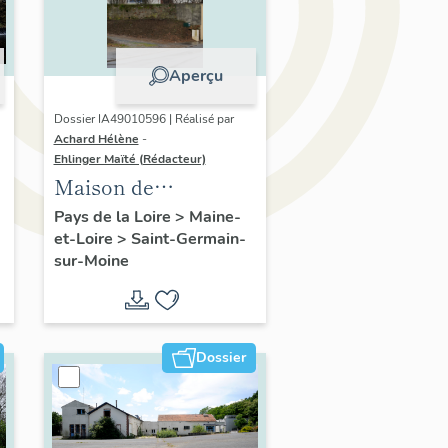
Aperçu
Dossier IA49010596 | Réalisé par
Achard Hélène
-
Ehlinger Maïté (Rédacteur)
Maison de
l'industriel Adrien
Pays de la Loire
>
Maine-
et-Loire
>
Saint-Germain-
Boyer, cadre de GEP
sur-Moine
Groupe Pasquier, 15
rue du Moulin, Saint-
Germain-sur-Moine
Dossier