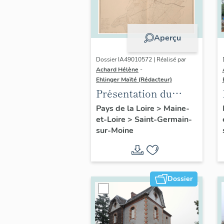
Aperçu
Dossier IA49010572 | Réalisé par
Achard Hélène
-
Ehlinger Maïté (Rédacteur)
Présentation du
patrimoine
Pays de la Loire
>
Maine-
et-Loire
>
Saint-Germain-
industriel de la
sur-Moine
commune de Saint-
Germain-sur-Moine
Dossier