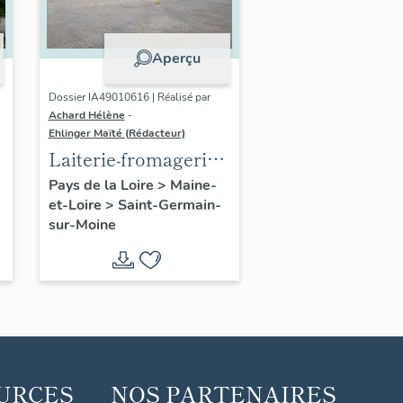
Aperçu
Dossier IA49010616 | Réalisé par
Achard Hélène
-
Ehlinger Maïté (Rédacteur)
Laiterie-fromagerie
Gallais, rue des
Pays de la Loire
>
Maine-
et-Loire
>
Saint-Germain-
Vieux-Moulins,
sur-Moine
Saint-Germain-sur-
Moine
URCES
NOS PARTENAIRES