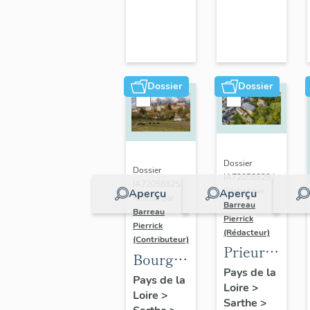
Dossier
Dossier
Dossier
Dossier
IA72058829 |
IA72058825 |
Réalisé par
Aperçu
Aperçu
Réalisé par
Barreau
Barreau
Pierrick
Pierrick
(Rédacteur)
(Contributeur)
Prieuré
Bourg
Saint-
Pays de la
de
Pays de la
Loire
>
Gilles,
Loire
>
Montfort-
Sarthe
>
actuellement