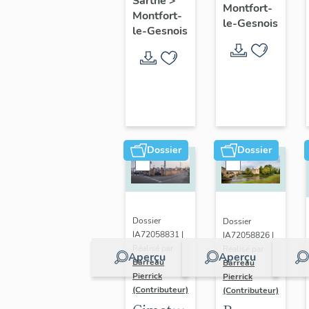
Sarthe
>
le-
Montfort-
Montfort-
maison,
le-Gesnois
Gesnois
le-Gesnois
2 rue
: ancien
des
bourg
Dames
de
Montfort-
le-
Rotrou
Dossier
Dossier
Dossier
Dossier
IA72058831 |
IA72058826 |
Réalisé par
Réalisé par
Aperçu
Aperçu
Barreau
Barreau
Pierrick
Pierrick
(Contributeur)
(Contributeur)