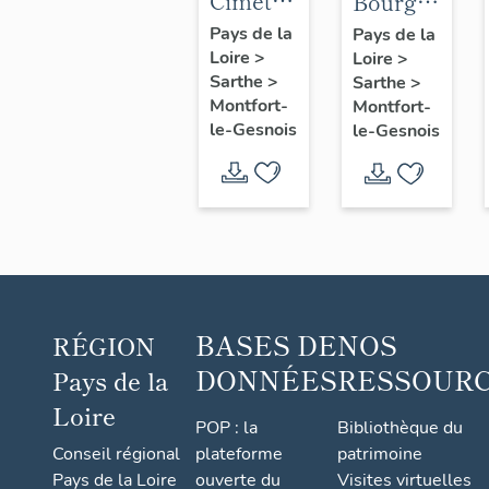
Cimetière
Bourg
Saint-
de
Pays de la
Pays de la
Loire
>
André,
Loire
>
Montfort-
Sarthe
>
Sarthe
>
route de
le-
Montfort-
Montfort-
Connerré
Gesnois
le-Gesnois
le-Gesnois
: ancien
bourg
de Pont-
de-
Gennes
BASES DE
NOS
RÉGION
DONNÉES
RESSOUR
Pays de la
Loire
POP : la
Bibliothèque du
Conseil régional
plateforme
patrimoine
Pays de la Loire
ouverte du
Visites virtuelles