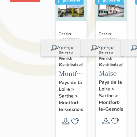
Dossier
Dossier
Dossier
Dossier
IA72058824 |
IA72058823 |
Réalisé par
Réalisé par
Aperçu
Aperçu
Barreau
Barreau
Pierrick
Pierrick
(Contributeur)
(Contributeur)
Maisons
Montfort-
du
le-
Pays de la
Pays de la
Loire
>
bourg
Loire
>
Gesnois
Sarthe
>
Sarthe
>
de
:
Montfort-
Montfort-
Montfort-
présentation
le-Gesnois
le-Gesnois
le-
du
Gesnois
bourg