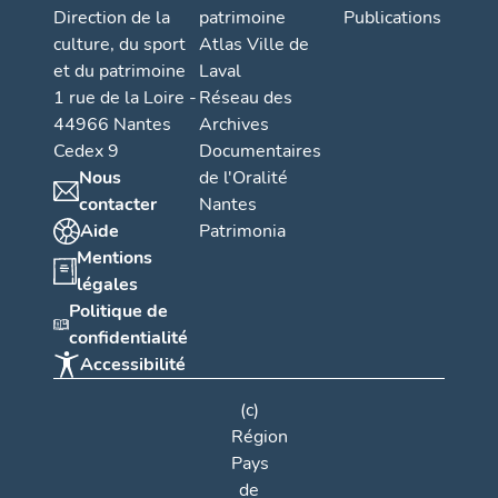
Direction de la
patrimoine
Publications
culture, du sport
Atlas Ville de
et du patrimoine
Laval
1 rue de la Loire -
Réseau des
44966 Nantes
Archives
Cedex 9
Documentaires
Nous
de l'Oralité
contacter
Nantes
Aide
Patrimonia
Mentions
légales
Politique de
confidentialité
Accessibilité
(c)
Région
Pays
de