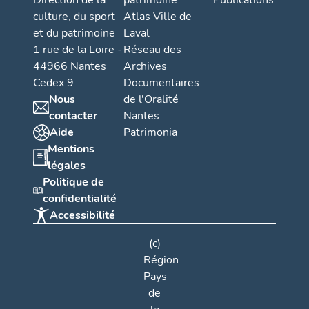
Direction de la
patrimoine
Publications
culture, du sport
Atlas Ville de
et du patrimoine
Laval
1 rue de la Loire -
Réseau des
44966 Nantes
Archives
Cedex 9
Documentaires
Nous
de l'Oralité
contacter
Nantes
Aide
Patrimonia
Mentions
légales
Politique de
confidentialité
Accessibilité
(c)
Région
Pays
de