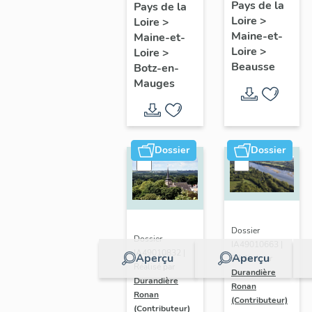
présentatio
Mauges :
Pays de la
Pays de la
Loire
>
de la
Loire
>
présentation
Maine-et-
Maine-et-
commune
de la
Loire
>
Loire
>
commune
Beausse
Botz-en-
Mauges
Dossier
Dossier
Dossier
Dossier
IA49010663 |
IA49010832 |
Aperçu
Aperçu
Réalisé par
Réalisé par
Durandière
Durandière
Ronan
Ronan
(Contributeur)
(Contributeur)