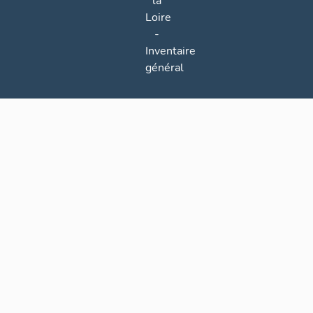
la
Loire
-
Inventaire
général