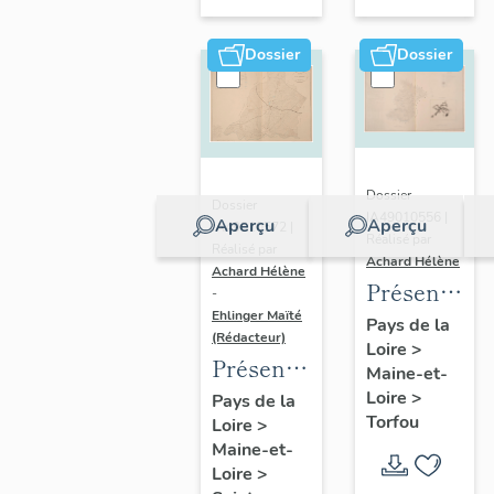
sur-
Moine
Dossier
Dossier
Dossier
Dossier
IA49010556 |
Aperçu
Aperçu
IA49010572 |
Réalisé par
Réalisé par
Achard Hélène
Achard Hélène
Présentatio
-
Ehlinger Maïté
du
Pays de la
(Rédacteur)
Loire
>
patrimoine
Présentation
Maine-et-
industriel
du
Loire
>
Pays de la
de la
Torfou
Loire
>
patrimoine
commune
Maine-et-
industriel
de
Loire
>
de la