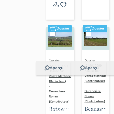
l'opération
thématique
Dossier
Dossier
Dossier
Dossier
IA49010999 |
IA49011000 |
Aperçu
Aperçu
Réalisé par
Réalisé par
Vozza Mathilde
Vozza Mathilde
(Contributeur)
(Rédacteur)
-
-
Durandière
Durandière
Ronan
Ronan
(Contributeur)
(Contributeur)
Beausse :
Botz-en-