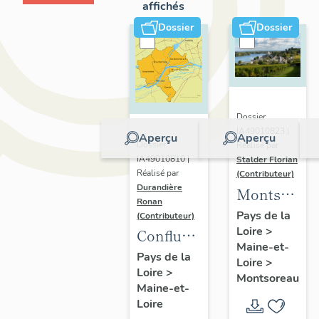
affichés
Dossier
Dossier
Dossier
IA49010823 |
Aperçu
Aperçu
Dossier
Réalisé par
IA49010810 |
Stalder Florian
Réalisé par
(Contributeur)
Durandière
Montsorea
Ronan
:
Pays de la
(Contributeur)
Loire
>
présentatio
Confluence
Maine-et-
de la
Maine-
Pays de la
Loire
>
commune
Loire
>
Loire :
Montsoreau
Maine-et-
présentation
Loire
de