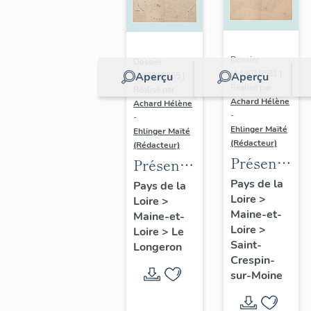
Dossier
Dossier
IA49010581 |
Aperçu
Aperçu
IA49010565 |
Réalisé par
Réalisé par
Achard Hélène
Achard Hélène
-
-
Ehlinger Maïté
Ehlinger Maïté
(Rédacteur)
(Rédacteur)
Présentatio
Présentation
du
du
Pays de la
Pays de la
Loire
>
patrimoine
Loire
>
patrimoine
Maine-et-
Maine-et-
industriel
industriel
Loire
>
Loire
>
Le
de la
de la
Saint-
Longeron
commune
commune
Crespin-
sur-Moine
de Saint-
du
Crespin-
Longeron