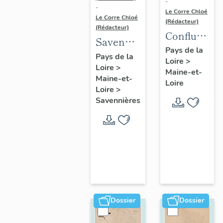
-
-
Le Corre Chloé
Le Corre Chloé
(Rédacteur)
(Rédacteur)
Confluence
Savennières
Maine-
Pays de la
:
Pays de la
Loire
>
Loire :
Loire
>
présentation
Maine-et-
présentatio
Maine-et-
de la
Loire
de l'aire
Loire
>
commune
Savennières
d'étude
Dossier
Dossier