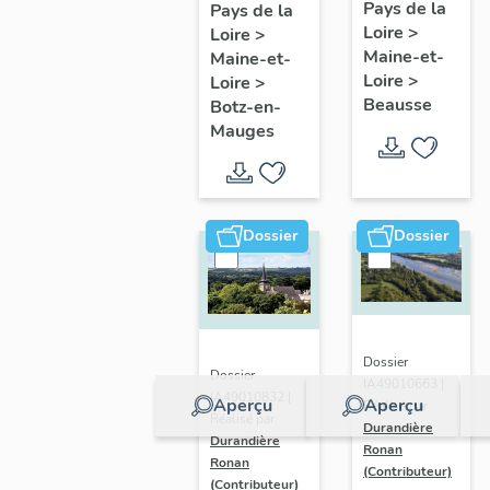
présentatio
Mauges :
Pays de la
Pays de la
Loire
>
de la
Loire
>
présentation
Maine-et-
Maine-et-
commune
de la
Loire
>
Loire
>
commune
Beausse
Botz-en-
Mauges
Dossier
Dossier
Dossier
Dossier
IA49010663 |
IA49010832 |
Aperçu
Aperçu
Réalisé par
Réalisé par
Durandière
Durandière
Ronan
Ronan
(Contributeur)
(Contributeur)