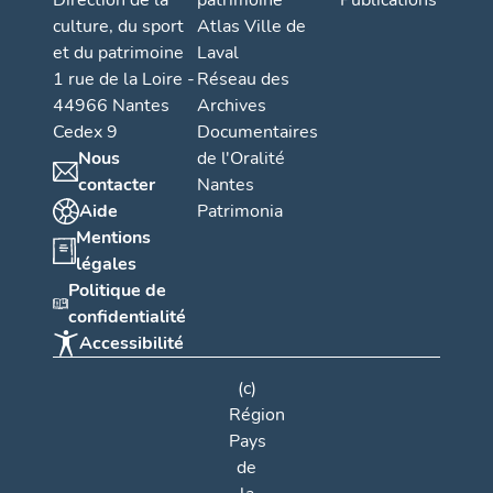
Direction de la
patrimoine
Publications
culture, du sport
Atlas Ville de
et du patrimoine
Laval
1 rue de la Loire -
Réseau des
44966 Nantes
Archives
Cedex 9
Documentaires
Nous
de l'Oralité
contacter
Nantes
Aide
Patrimonia
Mentions
légales
Politique de
confidentialité
Accessibilité
(c)
Région
Pays
de