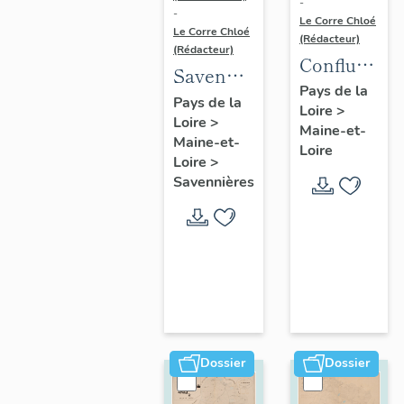
-
-
Le Corre Chloé
Le Corre Chloé
(Rédacteur)
(Rédacteur)
Confluence
Savennières
Maine-
Pays de la
:
Pays de la
Loire
>
Loire :
Loire
>
présentation
Maine-et-
présentatio
Maine-et-
de la
Loire
de l'aire
Loire
>
commune
Savennières
d'étude
Dossier
Dossier