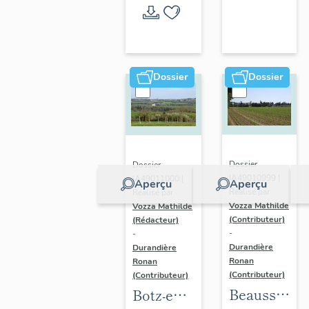
l'opération
thématique
Dossier
Dossier
Dossier
Dossier
IA49010999 |
IA49011000 |
Aperçu
Aperçu
Réalisé par
Réalisé par
Vozza Mathilde
Vozza Mathilde
(Contributeur)
(Rédacteur)
-
-
Durandière
Durandière
Ronan
Ronan
(Contributeur)
(Contributeur)
Beausse :
Botz-en-