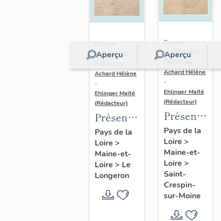
Dossier
Dossier
IA49010581 |
Aperçu
Aperçu
IA49010565 |
Réalisé par
Réalisé par
Achard Hélène
Achard Hélène
-
-
Ehlinger Maïté
Ehlinger Maïté
(Rédacteur)
(Rédacteur)
Présentatio
Présentation
du
du
Pays de la
Pays de la
Loire
>
patrimoine
Loire
>
patrimoine
Maine-et-
Maine-et-
industriel
industriel
Loire
>
Loire
>
Le
de la
de la
Saint-
Longeron
commune
commune
Crespin-
sur-Moine
de Saint-
du
Crespin-
Longeron