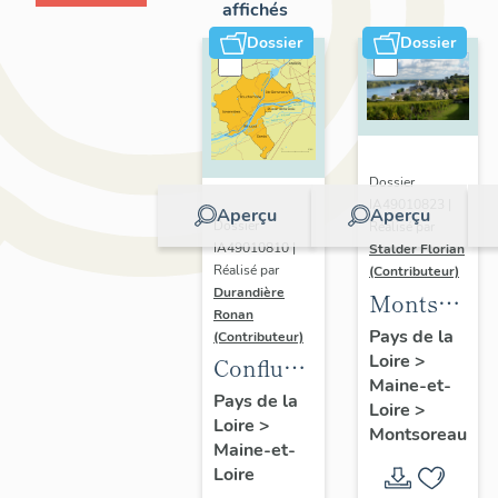
affichés
Dossier
Dossier
Dossier
IA49010823 |
Aperçu
Aperçu
Dossier
Réalisé par
IA49010810 |
Stalder Florian
Réalisé par
(Contributeur)
Durandière
Montsorea
Ronan
:
Pays de la
(Contributeur)
Loire
>
présentatio
Confluence
Maine-et-
de la
Maine-
Pays de la
Loire
>
commune
Loire
>
Loire :
Montsoreau
Maine-et-
présentation
Loire
de