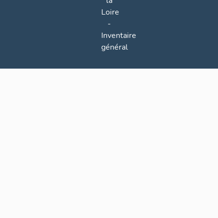
la
Loire
-
Inventaire
général