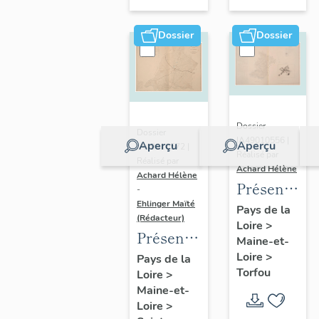
sur-
Moine
Dossier
Dossier
Dossier
Dossier
IA49010556 |
Aperçu
Aperçu
IA49010572 |
Réalisé par
Réalisé par
Achard Hélène
Achard Hélène
Présentatio
-
Ehlinger Maïté
du
Pays de la
(Rédacteur)
Loire
>
patrimoine
Présentation
Maine-et-
industriel
du
Loire
>
Pays de la
de la
Torfou
Loire
>
patrimoine
commune
Maine-et-
industriel
de
Loire
>
de la