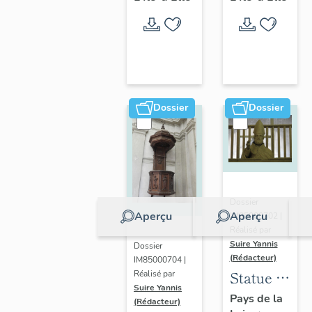
Dossier
Dossier
Dossier
Aperçu
Aperçu
IM85000702 |
Réalisé par
Suire Yannis
Dossier
(Rédacteur)
IM85000704 |
Statue :
Réalisé par
Suire Yannis
saint
Pays de la
(Rédacteur)