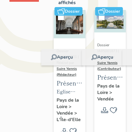
affichés
Dossier
Dossier
Dossier
IA85001873 |
Dossier
Aperçu
Aperçu
Réalisé par
IM85000701 |
Suire Yannis
Réalisé par
(Contributeur)
Suire Yannis
(Rédacteur)
Présentatio
Présentation
du
Pays de la
des
Eglise
Loire
>
territoire
objets
Vendée
paroissiale
Pays de la
de la
Loire
>
mobiliers
Saint-
Vallée
Vendée
>
de
Hilaire de
de la
L'Île-d'Elle
l'église
L'Île-d'Elle
Sèvre