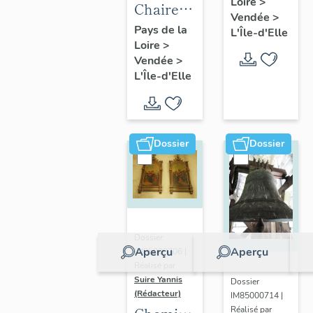
Loire
>
HIlaire
Chaire à
Vendée
>
prêcher
Pays de la
L'Île-d'Elle
Loire
>
Vendée
>
L'Île-d'Elle
Dossier
Dossier
Dossier
Aperçu
Aperçu
IM85000706 |
Réalisé par
Suire Yannis
Dossier
(Rédacteur)
IM85000714 |
Réalisé par