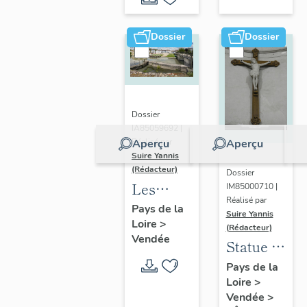
de L'Île-
Niortaise
d'Elle
dans le
Dossier
Dossier
Marais
poitevin
Dossier
IA85059692 |
Aperçu
Aperçu
Réalisé par
Suire Yannis
(Rédacteur)
Dossier
Les
IM85000710 |
Réalisé par
ports
Pays de la
Suire Yannis
Loire
>
dans la
(Rédacteur)
Vendée
vallée de
Statue :
la Sèvre
Christ
Pays de la
Niortaise,
Loire
>
en croix
Vendée
>
Marais