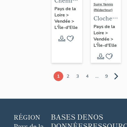
Chemin
Suire Yannis
de croix
Pays de la
(Rédacteur)
Loire
>
Cloche 1
Vendée
>
dite
Pays de la
L'Île-d'Elle
Loire
>
Marie
Vendée
>
Rose
L'Île-d'Elle
1
2
3
4
...
9
BASES DE
NOS
RÉGION
DONNÉES
RESSOUR
Pays de la