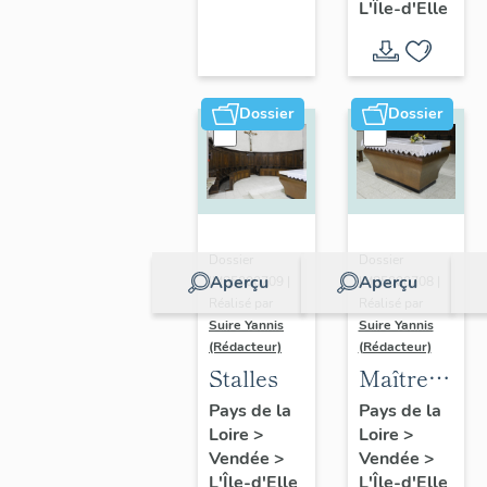
L'Île-d'Elle
poitevin
Dossier
Dossier
Dossier
Dossier
Aperçu
Aperçu
IM85000709 |
IM85000708 |
Réalisé par
Réalisé par
Suire Yannis
Suire Yannis
(Rédacteur)
(Rédacteur)
Stalles
Maître-
autel
Pays de la
Pays de la
Loire
>
Loire
>
Vendée
>
Vendée
>
L'Île-d'Elle
L'Île-d'Elle