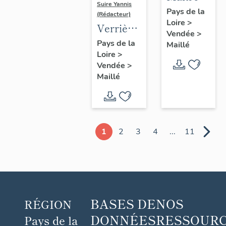
Suire Yannis
autel,
Pays de la
(Rédacteur)
Loire
>
tabernacle
Verrière
Vendée
>
: saint
Pays de la
Maillé
Loire
>
Pient
Vendée
>
Maillé
1
2
3
4
...
11
BASES DE
NOS
RÉGION
DONNÉES
RESSOUR
Pays de la