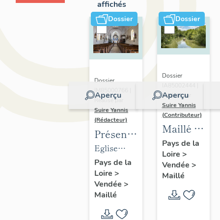
affichés
Dossier
Dossier
Dossier
Dossier
IA85002444 |
IM85000766 |
Aperçu
Aperçu
Réalisé par
Réalisé par
Suire Yannis
Suire Yannis
(Contributeur)
(Rédacteur)
Maillé :
Présentation
présentatio
Pays de la
des
Eglise
Loire
>
de la
objets
paroissiale
Pays de la
Vendée
>
commune
Loire
>
mobiliers
Notre-
Maillé
Vendée
>
de
Dame de
Maillé
l'église
l'Assomption
paroissiale
de Maillé