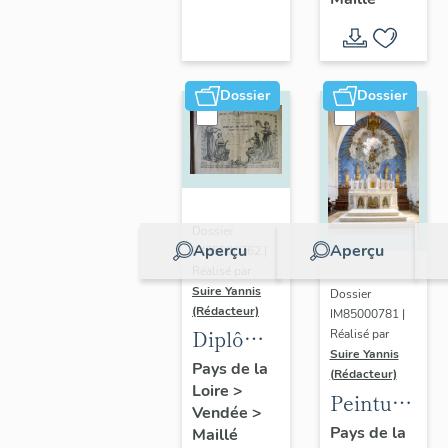
poitevin
Dossier
Dossier
Dossier
Aperçu
Aperçu
IM85000762 |
Réalisé par
Suire Yannis
Dossier
(Rédacteur)
IM85000781 |
Diplômes
Réalisé par
Suire Yannis
de
Pays de la
(Rédacteur)
Loire
>
concours
Peinture
Vendée
>
(3) de
monumental
Pays de la
Maillé