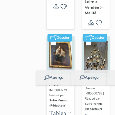
l'Ensemble
Loire
>
statues,
musical
Vendée
>
bas-
Maillé
de
relief :
Maillé
l'Assomptio
de la
Vierge
Dossier
Dossier
Aperçu
Aperçu
Dossier
Dossier
IM85000779 |
IM85000783 |
Réalisé par
Réalisé par
Suire Yannis
Suire Yannis
(Rédacteur)
(Rédacteur)
Tableau :