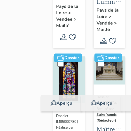
Luminaires
Vierge à
Pays de la
(2)
Pays de la
Loire
>
l'Enfant
Loire
>
Vendée
>
ou
Vendée
>
Maillé
VIerge
Maillé
du
Rosaire
Dossier
Dossier
Dossier
Aperçu
Aperçu
IM85000784 |
Réalisé par
Suire Yannis
Dossier
(Rédacteur)
IM85000780 |
Maître-
Réalisé par