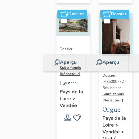
Notre-
Dame de
Dossier
Dossier
l'Assomption
de
Maillé
Dossier
IA85059692 |
Aperçu
Aperçu
Réalisé par
Suire Yannis
(Rédacteur)
Dossier
Les
IM85000772 |
Réalisé par
ports
Pays de la
Suire Yannis
Loire
>
dans la
(Rédacteur)
Vendée
vallée de
Orgue
la Sèvre
Pays de la
Niortaise,
Loire
>
Vendée
>
Marais
Maillé