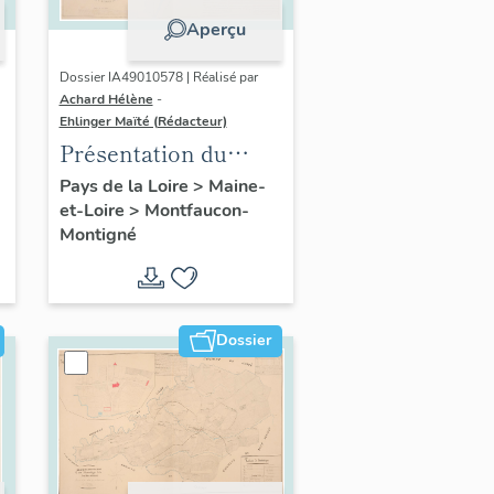
Aperçu
Dossier IA49010578 | Réalisé par
Achard Hélène
-
Ehlinger Maïté (Rédacteur)
Présentation du
patrimoine
Pays de la Loire
>
Maine-
et-Loire
>
Montfaucon-
industriel de la
Montigné
commune de
Montfaucon-
Montigné
Dossier