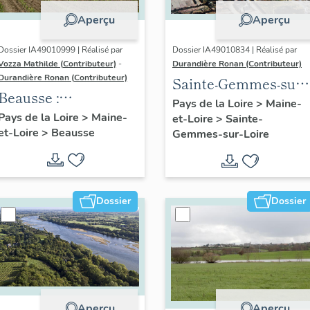
Aperçu
Aperçu
Dossier IA49010999 | Réalisé par
Dossier IA49010834 | Réalisé par
Vozza Mathilde (Contributeur)
-
Durandière Ronan (Contributeur)
Durandière Ronan (Contributeur)
Sainte-Gemmes-sur-
Beausse :
Loire : présentation
Pays de la Loire
>
Maine-
présentation de la
Pays de la Loire
>
Maine-
et-Loire
>
Sainte-
de la commune
et-Loire
>
Beausse
commune
Gemmes-sur-Loire
Dossier
Dossier
Aperçu
Aperçu