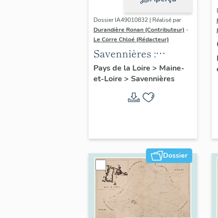
Dossier IA49010832 | Réalisé par
Durandière Ronan (Contributeur)
-
Le Corre Chloé (Rédacteur)
Savennières :
présentation de la
Pays de la Loire
>
Maine-
et-Loire
>
Savennières
commune
Dossier