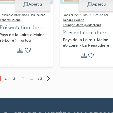
Aperçu
Aperçu
Dossier IA49010556 | Réalisé par
Dossier IA49010582 | Réalisé par
Achard Hélène
Achard Hélène
-
Ehlinger Maïté (Rédacteur)
Présentation du
Présentation du
patrimoine
Pays de la Loire
>
Maine-
patrimoine
Pays de la Loire
>
Maine-
et-Loire
>
Torfou
industriel de la
et-Loire
>
La Renaudière
industriel de la
commune de Torfou
commune de La
Renaudière
2
3
4
...
33