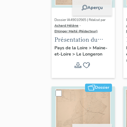
Aperçu
Dossier IA49010565 | Réalisé par
Achard Hélène
-
Ehlinger Maïté (Rédacteur)
Présentation du
patrimoine
Pays de la Loire
>
Maine-
et-Loire
>
Le Longeron
industriel de la
commune du
Longeron
Dossier