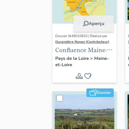
Aperçu
Dossier IA49010810 | Réalisé par
Durandière Ronan (Contributeur)
Confluence Maine-
Loire : présentation
Pays de la Loire
>
Maine-
et-Loire
de l'opération
thématique
Dossier