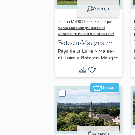
Aperçu
Dossier IA49011000 | Réalisé par
Vozza Mathilde (Rédacteur)
-
Durandière Ronan (Contributeur)
Botz-en-Mauges :
présentation de la
Pays de la Loire
>
Maine-
et-Loire
>
Botz-en-Mauges
commune
Dossier
Aperçu