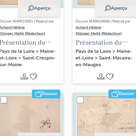
Aperçu
Aperçu
Dossier IA49010581 | Réalisé par
Dossier IA49010606 | Réalisé par
Achard Hélène
-
Achard Hélène
-
Ehlinger Maïté (Rédacteur)
Ehlinger Maïté (Rédacteur)
Présentation du
Présentation du
patrimoine
patrimoine
Pays de la Loire
>
Maine-
Pays de la Loire
>
Maine-
et-Loire
>
Saint-Crespin-
et-Loire
>
Saint-Macaire-
industriel de la
industriel de la
sur-Moine
en-Mauges
commune de Saint-
commune de Saint-
Crespin-sur-Moine
Macaire-en-Mauges
Dossier
Dossier