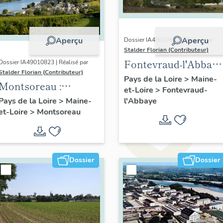
Aperçu
Aperçu
Dossier IA49010822 | Réalisé par
Stalder Florian (Contributeur)
Fontevraud-l'Abbaye
Dossier IA49010823 | Réalisé par
Stalder Florian (Contributeur)
: présentation de la
Pays de la Loire
>
Maine-
Montsoreau :
et-Loire
>
Fontevraud-
commune
présentation de la
l'Abbaye
Pays de la Loire
>
Maine-
et-Loire
>
Montsoreau
commune
Dossier
Dossier