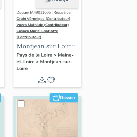
Dossier IA49011005 | Réalisé par
Orain Véronique (Contributeur)
-
Vozza Mathilde (Contributeur)
-
Cavaca Marie-Charlotte
(Contributeur)
Montjean-sur-Loire :
présentation de la
Pays de la Loire
>
Maine-
et-Loire
>
Montjean-sur-
commune
Loire
Dossier