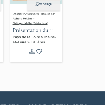
Aperçu
Dossier IA49010576 | Réalisé par
Achard Hélène
-
Ehlinger Maïté (Rédacteur)
Présentation du
patrimoine
Pays de la Loire
>
Maine-
et-Loire
>
Tillières
industriel de la
commune de
Tillières