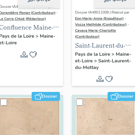
Dossier IA49010663 | Réalisé par
Dossier IA49011008 | Réalisé par
Durandière Ronan (Contributeur)
-
Eon Marie-Anne (Enquêteur)
-
Le Corre Chloé (Rédacteur)
Vozza Mathilde (Contributeur)
-
Confluence Maine-
Cavaca Marie-Charlotte
Loire : présentation
Pays de la Loire
>
Maine-
(Contributeur)
et-Loire
de l'aire d'étude
Saint-Laurent-du-
Mottay :
Pays de la Loire
>
Maine-
et-Loire
>
Saint-Laurent-
présentation de la
du-Mottay
commune
Dossier
Dossier