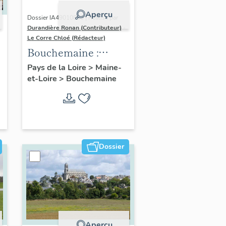
Aperçu
Dossier IA49010833 | Réalisé par
Durandière Ronan (Contributeur)
-
Le Corre Chloé (Rédacteur)
Bouchemaine :
présentation de la
Pays de la Loire
>
Maine-
et-Loire
>
Bouchemaine
commune
Dossier
Aperçu