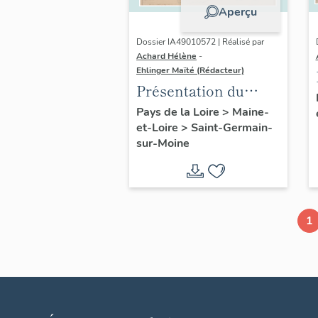
Aperçu
Dossier IA49010572 | Réalisé par
Achard Hélène
-
Ehlinger Maïté (Rédacteur)
Présentation du
patrimoine
Pays de la Loire
>
Maine-
et-Loire
>
Saint-Germain-
industriel de la
sur-Moine
commune de Saint-
Germain-sur-Moine
1