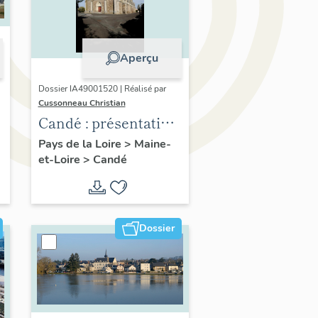
Aperçu
Dossier IA49001520 | Réalisé par
Cussonneau Christian
Candé : présentation
de la commune
Pays de la Loire
>
Maine-
et-Loire
>
Candé
Dossier