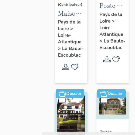
Poste de
(Contributeur)
Maison
la Baule-
Pays de la
dite villa
Loire
>
Escoublac,
Pays de la
Loire-
Loire
>
balnéaire
place de
Atlantique
Loire-
Nam Ky,
la
>
La Baule-
Atlantique
139
Victoire
Escoublac
>
La Baule-
avenue
Escoublac
du
Maréchal-
de-
Lattre-
Dossier
Dossier
de-
Tassigny
Dossier