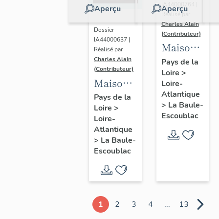
IA44000764 |
Aperçu
Aperçu
Réalisé par
Charles Alain
Dossier
(Contributeur)
IA44000637 |
Maison
Réalisé par
dite villa
Charles Alain
Pays de la
(Contributeur)
Loire
>
balnéaire
Maison
Loire-
Gazonette
Atlantique
dite villa
Pays de la
puis
>
La Baule-
Loire
>
balnéaire
Romance,
Escoublac
Loire-
Les
14
Atlantique
Peupliers,
>
La Baule-
avenue
23
Escoublac
de la
avenue
Concorde
des
Améthystes
1
2
3
4
...
13