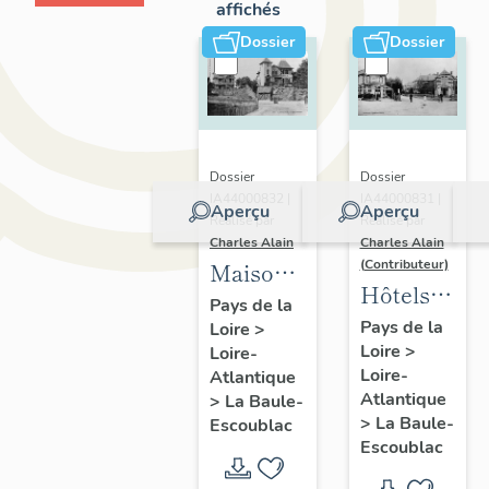
affichés
Dossier
Dossier
Dossier
Dossier
IA44000832 |
IA44000831 |
Aperçu
Aperçu
Réalisé par
Réalisé par
Charles Alain
Charles Alain
(Contributeur)
Maisons
Hôtels
dites
Pays de la
de
Pays de la
Loire
>
villas
Loire
>
voyageurs
Loire-
balnéaires
Loire-
Atlantique
de la
et
Atlantique
>
La Baule-
commune
immeubles
>
La Baule-
Escoublac
de La
Escoublac
à
Baule-
logements