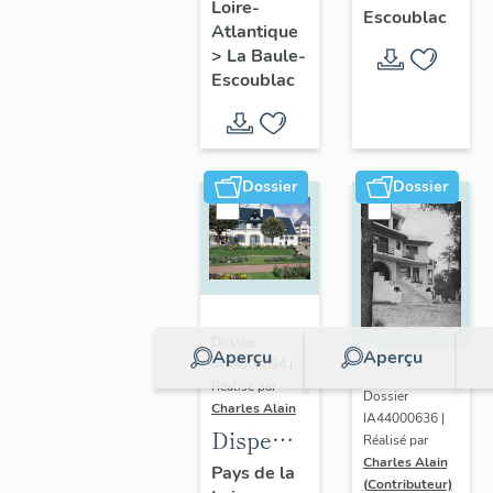
Loire-
Ohentzea,
Escoublac
Atlantique
7 avenue
>
La Baule-
Professeur-
Escoublac
Thiroloix
Dossier
Dossier
Dossier
Aperçu
Aperçu
IA44000694 |
Réalisé par
Dossier
Charles Alain
IA44000636 |
Dispensaire
Réalisé par
Charles Alain
dit
Pays de la
(Contributeur)