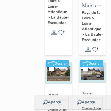
Loire
>
Fondation
Maison
Loire-
la
dite villa
Atlantique
Pays de la
Pérousse
>
La Baule-
Loire
>
balnéaire
puis
Escoublac
Loire-
Cybèle, 1
Dispensaire
Atlantique
avenue
>
La Baule-
d'hygiène
Hoëdic
Escoublac
social, 39
avenue
du
Maréchal-
Dossier
Dossier
Joffre
Dossier
Dossier
IA44000740 |
IA44000805 |
Aperçu
Aperçu
Réalisé par
Réalisé par
Charles Alain
Charles Alain