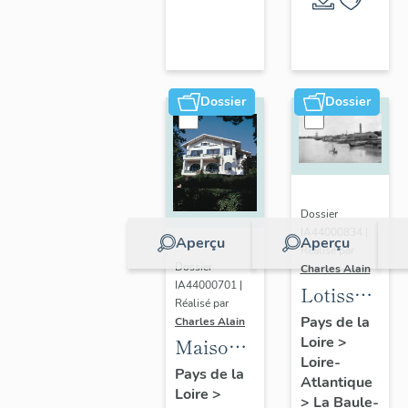
Escoublac
de la
commune
de La
Baule-
Dossier
Dossier
Escoublac
Dossier
IA44000834 |
Aperçu
Aperçu
Réalisé par
Dossier
Charles Alain
IA44000701 |
Lotissemen
Réalisé par
concerté
Pays de la
Charles Alain
Loire
>
Benoit
Maison
Loire-
dite villa
Pays de la
Atlantique
Loire
>
balnéaire
>
La Baule-