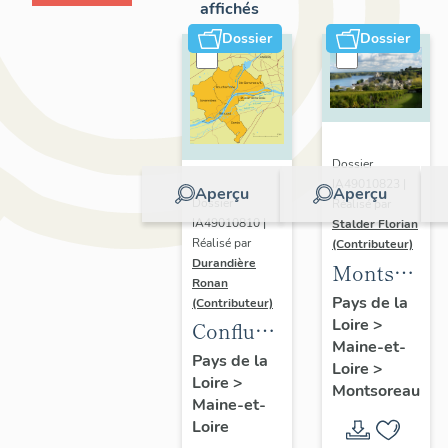
affichés
Dossier
Dossier
Dossier
IA49010823 |
Aperçu
Aperçu
Dossier
Réalisé par
IA49010810 |
Stalder Florian
Réalisé par
(Contributeur)
Durandière
Montsorea
Ronan
:
Pays de la
(Contributeur)
Loire
>
présentatio
Confluence
Maine-et-
de la
Maine-
Pays de la
Loire
>
commune
Loire
>
Loire :
Montsoreau
Maine-et-
présentation
Loire
de