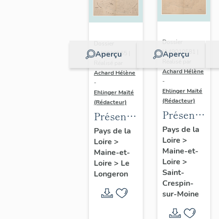
Dossier
Dossier
IA49010581 |
Aperçu
Aperçu
IA49010565 |
Réalisé par
Réalisé par
Achard Hélène
Achard Hélène
-
-
Ehlinger Maïté
Ehlinger Maïté
(Rédacteur)
(Rédacteur)
Présentatio
Présentation
du
du
Pays de la
Pays de la
Loire
>
patrimoine
Loire
>
patrimoine
Maine-et-
Maine-et-
industriel
industriel
Loire
>
Loire
>
Le
de la
de la
Saint-
Longeron
commune
commune
Crespin-
sur-Moine
de Saint-
du
Crespin-
Longeron