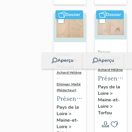
sur-
Moine
Dossier
Dossier
Dossier
Dossier
IA49010556 |
Aperçu
Aperçu
IA49010572 |
Réalisé par
Réalisé par
Achard Hélène
Achard Hélène
Présentatio
-
Ehlinger Maïté
du
Pays de la
(Rédacteur)
Loire
>
patrimoine
Présentation
Maine-et-
industriel
du
Loire
>
Pays de la
de la
Torfou
Loire
>
patrimoine
commune
Maine-et-
industriel
de
Loire
>
de la