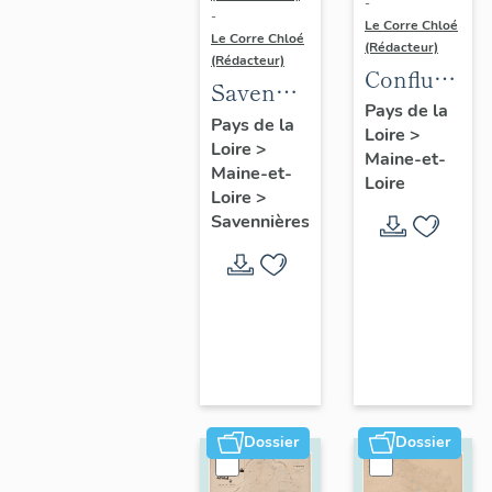
-
-
Le Corre Chloé
Le Corre Chloé
(Rédacteur)
(Rédacteur)
Confluence
Savennières
Maine-
Pays de la
:
Pays de la
Loire
>
Loire :
Loire
>
présentation
Maine-et-
présentatio
Maine-et-
de la
Loire
de l'aire
Loire
>
commune
Savennières
d'étude
Dossier
Dossier