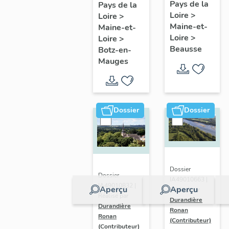
présentatio
Mauges :
Pays de la
Pays de la
Loire
>
de la
Loire
>
présentation
Maine-et-
Maine-et-
commune
de la
Loire
>
Loire
>
commune
Beausse
Botz-en-
Mauges
Dossier
Dossier
Dossier
Dossier
IA49010663 |
IA49010832 |
Aperçu
Aperçu
Réalisé par
Réalisé par
Durandière
Durandière
Ronan
Ronan
(Contributeur)
(Contributeur)