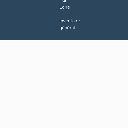
la
Loire
-
Inventaire
général