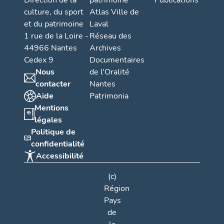
Direction de la
patrimoine
Publications
culture, du sport
Atlas Ville de
et du patrimoine
Laval
1 rue de la Loire -
Réseau des
44966 Nantes
Archives
Cedex 9
Documentaires
Nous
de l'Oralité
contacter
Nantes
Aide
Patrimonia
Mentions
légales
Politique de
confidentialité
Accessibilité
(c)
Région
Pays
de