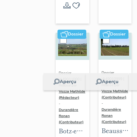
l'opération
thématique
Dossier
Dossier
Dossier
Dossier
IA49010999 |
IA49011000 |
Aperçu
Aperçu
Réalisé par
Réalisé par
Vozza Mathilde
Vozza Mathilde
(Contributeur)
(Rédacteur)
-
-
Durandière
Durandière
Ronan
Ronan
(Contributeur)
(Contributeur)
Beausse :
Botz-en-