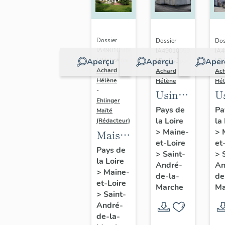
Calvaire,
Li
Saint-
Sa
André-
A
Dossier
Dossier
Dos
de-la-
de
IA49010589
IA49010559
IA
Aperçu
Aperçu
Aper
| Réalisé par
| Réalisé par
| Ré
Marche
M
Achard
Achard
Ac
Hélène
Hélène
Hé
-
Usine
U
Ehlinger
de
d
Pays de
Pa
Maïté
la Loire
la
chaussures
c
(Rédacteur)
>
Maine-
>
Maison
Morinière-
D
et-Loire
et
de
Ripoche,
C
Pays de
>
Saint-
>
la Loire
l'industriel
actuel
9 
André-
An
>
Maine-
Christian
de-la-
de
Musée
A
et-Loire
Marche
Ma
Chéné,
des
V
>
Saint-
directeur
André-
métiers
de-la-
de
de la