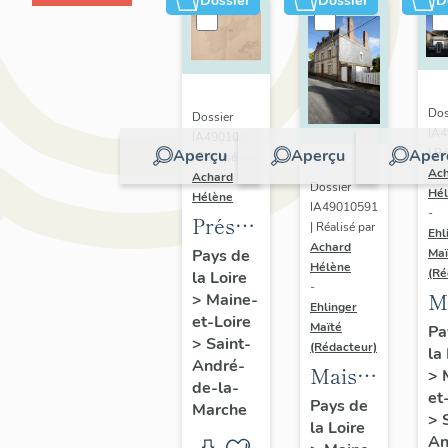
Dossier
Dossier
D
Dos
Dossier
IA
IA49010563
Aperçu
Aperçu
Aper
| Ré
| Réalisé par
Ac
Achard
Dossier
Hé
Hélène
IA49010591
-
Présentation
| Réalisé par
Ehl
Achard
du
Pays de
Maï
Hélène
(Ré
la Loire
patrimoine
-
M
>
Maine-
industriel
Ehlinger
et-Loire
d
Maïté
Pa
de la
>
Saint-
(Rédacteur)
la
l'
commune
André-
Maison
>
J
de-la-
de
et
de
Pays de
Marche
C
Saint-
>
la Loire
l'industriel
fi
An