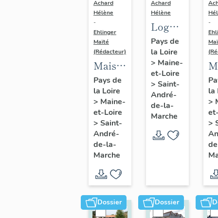
Achard
Achard
Ac
Hélène
Hélène
Hé
-
-
Logements
Ehlinger
Ehl
ouvriers
Pays de
Maïté
Maï
la Loire
de
(Rédacteur)
(Ré
>
Maine-
Maison
M
l'usine
et-Loire
de
d
de
Pays de
Pa
>
Saint-
la Loire
la
l'industriel
l'
chaussures
André-
>
Maine-
>
Victor
J
de-la-
Ripoche,
et-Loire
et
Marche
Ripoche
C
rue
>
Saint-
>
fondateur
f
André-
An
Jeanne-
de-la-
de
de
d
d'Arc
Marche
Ma
l'usine
l'
Morinière-
D
Ripoche,
C
15 rue
14
Dossier
Dossier
D
du
de