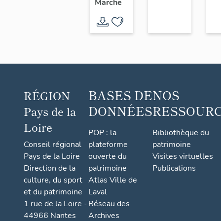
Marche
l'Usine
chaussure,
Chéné,
6 rue
18 rue
Saint-
du
Paul
Sacré-
Cœur,
Saint-
BASES DE
NOS
RÉGION
André-
DONNÉES
RESSOUR
Pays de la
de-la-
Loire
Marche
POP : la
Bibliothèque du
Conseil régional
plateforme
patrimoine
Pays de la Loire
ouverte du
Visites virtuelles
Direction de la
patrimoine
Publications
culture, du sport
Atlas Ville de
et du patrimoine
Laval
1 rue de la Loire -
Réseau des
44966 Nantes
Archives