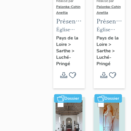
Réalisé par
Réalisé par
Palonka-Cohin
Palonka-Cohin
Anetta
Anetta
Présentation
Présentatio
des
des
Église
Église
objets
objets
paroissiale
paroissiale
Pays de la
Pays de la
Loire
>
Loire
>
mobiliers
mobiliers
Saint-
Notre-
Sarthe
>
Sarthe
>
de
de
Martin de
Dame de
Luché-
Luché-
l'église
l'église
Luché
l'Assomption
Pringé
Pringé
paroissiale
paroissiale
Saint-
Notre-
Martin
Dame de
de la
l'Assomptio
Dossier
Dossier
commune
de la
de
commune
Luché
de
Pringé