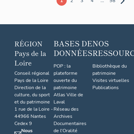
1
2
3
4
...
98
Thorée-
les-Pins
BASES DE
NOS
RÉGION
DONNÉES
RESSOUR
Pays de la
Loire
POP : la
Bibliothèque du
Conseil régional
plateforme
patrimoine
Pays de la Loire
ouverte du
Visites virtuelles
Direction de la
patrimoine
Publications
culture, du sport
Atlas Ville de
et du patrimoine
Laval
1 rue de la Loire -
Réseau des
44966 Nantes
Archives
Cedex 9
Documentaires
Nous
de l'Oralité