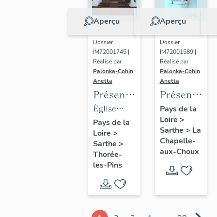
Aperçu
Aperçu
Dossier
Dossier
IM72001745 |
IM72001589 |
Réalisé par
Réalisé par
Palonka-Cohin
Palonka-Cohin
Anetta
Anetta
Présentation
Présentatio
des
des
Église
Pays de la
Loire
>
objets
objets
paroissiale
Pays de la
Sarthe
>
La
Loire
>
mobiliers
mobiliers
Saint-
Chapelle-
Sarthe
>
de
de la
Germain
aux-Choux
Thorée-
l'église
chapelle
de Thorée-
les-Pins
paroissiale
de la
les-Pins
Saint-
famille
Germain
Mabilleau
de