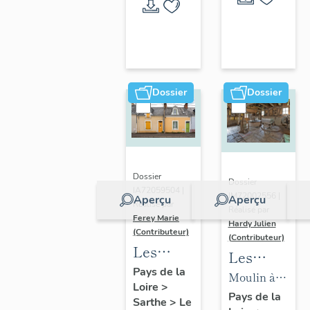
Mans
Dossier
Dossier
Dossier
Dossier
IA72059504 |
IM72002556 |
Aperçu
Aperçu
Réalisé par
Réalisé par
Ferey Marie
Hardy Julien
(Contributeur)
(Contributeur)
Les
Les
maisons
Pays de la
machines
Moulin à
Loire
>
faubouriennes
du
farine de
Pays de la
Sarthe
>
Le
du Mans