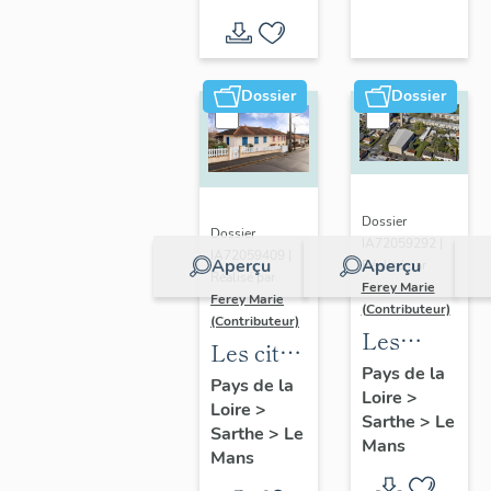
Vallée
d'inventaire
du Loir,
autour
de La
Dossier
Dossier
Chartre-
sur-le-
Loir
Dossier
Dossier
IA72059292 |
IA72059409 |
Aperçu
Aperçu
Réalisé par
Réalisé par
Ferey Marie
Ferey Marie
(Contributeur)
(Contributeur)
Les
Les cités
édifices
Pays de la
castors
Pays de la
Loire
>
de culte
Loire
>
du Mans
Sarthe
>
Le
du XXe
Sarthe
>
Le
Mans
Mans
siècle au