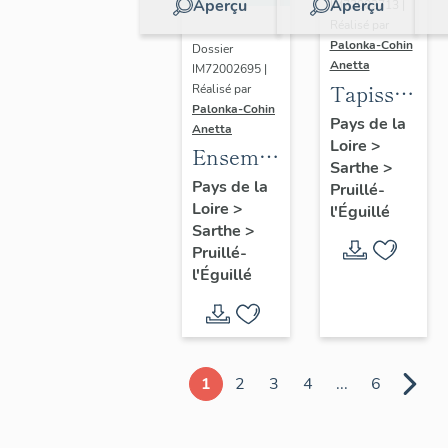
Aperçu
Aperçu
IM72002713 |
Réalisé par
Palonka-Cohin
Dossier
Anetta
IM72002695 |
Tapisserie :
Réalisé par
Palonka-Cohin
Prise de
Pays de la
Anetta
Loire
>
Damiette
Ensemble
Sarthe
>
par saint
de 2
Pays de la
Pruillé-
Louis
Loire
>
retables
l'Éguillé
Sarthe
>
de saint
Pruillé-
Sébastien
l'Éguillé
et de
saint
Jean-
Baptiste
1
2
3
4
...
6
et de 2
autels