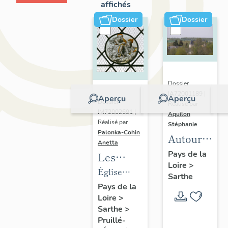
affichés
Dossier
Dossier
Dossier
IA72001189 |
Aperçu
Aperçu
Dossier
Réalisé par
IM72002691 |
Aquilon
Réalisé par
Stéphanie
Palonka-Cohin
Autour
Anetta
de la
Pays de la
Les
Loire
>
forêt de
objets
Église
Sarthe
Bercé
mobiliers
paroissiale
Pays de la
(vallée
Loire
>
de
Saint-
du Loir,
Sarthe
>
l'église
Christophe
Pruillé-
Sarthe) :