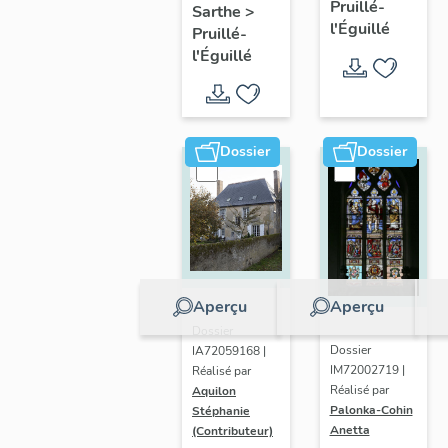
Pruillé-
Sarthe
>
commune
de
l'Éguillé
Pruillé-
de
Pruillé-
l'Éguillé
Pruillé-
l'Éguillé
l'Éguillé
Dossier
Dossier
Aperçu
Aperçu
Dossier
Dossier
IA72059168 |
IM72002719 |
Réalisé par
Réalisé par
Aquilon
Palonka-Cohin
Stéphanie
Anetta
(Contributeur)