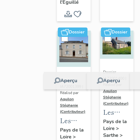
Saint-
de Pruillé-
l'Éguillé
présentatio
Christophe
l'Éguillé
de
de
l'opération
Pruillé-
Dossier
Dossier
l'Eguillé
Dossier
IA72001400 |
Aperçu
Aperçu
Dossier
Réalisé par
IA72001399 |
Aquilon
Réalisé par
Stéphanie
Aquilon
(Contributeur)
Stéphanie
Les
(Contributeur)
Les
fermes
Pays de la
maisons
Loire
>
de la
Pays de la
Sarthe
>
Loire
>
de la
commune