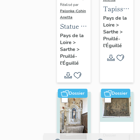
Réalisé par
Tapisserie :
Palonka-Cohin
Scènes
Pays de la
Anetta
Loire
>
de
Statue :
Sarthe
>
chasse
Saint
Pays de la
Pruillé-
Loire
>
Pierre
l'Éguillé
Sarthe
>
Pruillé-
l'Éguillé
Dossier
Dossier
Dossier