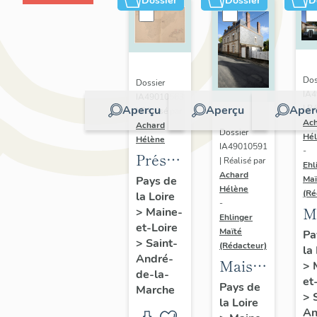
Dossier
Dossier
D
Dos
Dossier
IA
IA49010563
Aperçu
Aperçu
Aper
| Ré
| Réalisé par
Ac
Achard
Dossier
Hé
Hélène
IA49010591
-
Présentation
| Réalisé par
Ehl
Achard
du
Pays de
Maï
Hélène
(Ré
la Loire
patrimoine
-
M
>
Maine-
industriel
Ehlinger
et-Loire
d
Maïté
Pa
de la
>
Saint-
(Rédacteur)
la
l'
commune
André-
Maison
>
J
de-la-
de
et
de
Pays de
Marche
C
Saint-
>
la Loire
l'industriel
fi
An