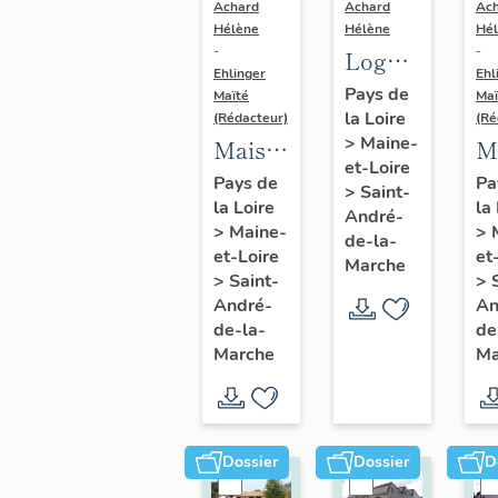
Achard
Achard
Ac
Hélène
Hélène
Hé
-
-
Logements
Ehlinger
Ehl
ouvriers
Pays de
Maïté
Maï
la Loire
de
(Rédacteur)
(Ré
>
Maine-
Maison
M
l'usine
et-Loire
de
d
de
Pays de
Pa
>
Saint-
la Loire
la
l'industriel
l'
chaussures
André-
>
Maine-
>
Victor
J
de-la-
Ripoche,
et-Loire
et
Marche
Ripoche
C
rue
>
Saint-
>
fondateur
f
André-
An
Jeanne-
de-la-
de
de
d
d'Arc
Marche
Ma
l'usine
l'
Morinière-
D
Ripoche,
C
15 rue
14
Dossier
Dossier
D
du
de