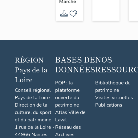
Marche
l'Usine
chaussure,
Chéné,
6 rue
18 rue
Saint-
du
Paul
Sacré-
Cœur,
Saint-
BASES DE
NOS
RÉGION
André-
DONNÉES
RESSOUR
Pays de la
de-la-
Loire
Marche
POP : la
Bibliothèque du
Conseil régional
plateforme
patrimoine
Pays de la Loire
ouverte du
Visites virtuelles
Direction de la
patrimoine
Publications
culture, du sport
Atlas Ville de
et du patrimoine
Laval
1 rue de la Loire -
Réseau des
44966 Nantes
Archives