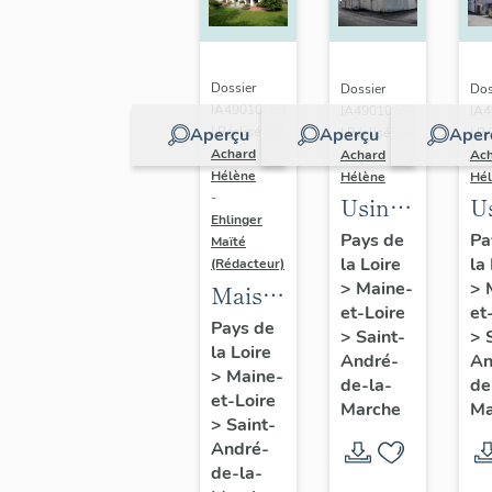
Calvaire,
Li
Saint-
Sa
André-
A
Dossier
Dossier
Dos
de-la-
de
IA49010589
IA49010559
IA
Aperçu
Aperçu
Aper
| Réalisé par
| Réalisé par
| Ré
Marche
M
Achard
Achard
Ac
Hélène
Hélène
Hé
-
Usine
U
Ehlinger
de
d
Pays de
Pa
Maïté
la Loire
la
chaussures
c
(Rédacteur)
>
Maine-
>
Maison
Morinière-
D
et-Loire
et
de
Ripoche,
C
Pays de
>
Saint-
>
la Loire
l'industriel
actuel
9 
André-
An
>
Maine-
Christian
de-la-
de
Musée
A
et-Loire
Marche
Ma
Chéné,
des
V
>
Saint-
directeur
André-
métiers
de-la-
de
de la