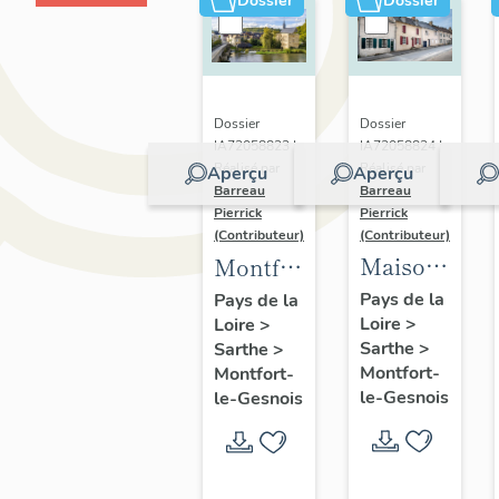
Dossier
Dossier
Dossier
Dossier
IA72058824 |
IA72058823 |
Réalisé par
Réalisé par
Aperçu
Aperçu
Barreau
Barreau
Pierrick
Pierrick
(Contributeur)
(Contributeur)
Maisons
Montfort-
du
le-
Pays de la
Pays de la
Loire
>
bourg
Loire
>
Gesnois
Sarthe
>
Sarthe
>
de
:
Montfort-
Montfort-
Montfort-
présentation
le-Gesnois
le-Gesnois
le-
du
Gesnois
bourg