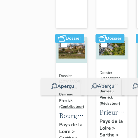
Dossier
Dossier
Dossier
Dossier
IA72058829 |
IA72058825 |
Réalisé par
Aperçu
Aperçu
Réalisé par
Barreau
Barreau
Pierrick
Pierrick
(Rédacteur)
(Contributeur)
Prieuré
Bourg
Saint-
Pays de la
de
Pays de la
Loire
>
Gilles,
Loire
>
Montfort-
Sarthe
>
actuellement