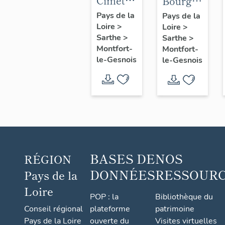
Cimetière
Bourg
Saint-
de
Pays de la
Pays de la
Loire
>
André,
Loire
>
Montfort-
Sarthe
>
Sarthe
>
route de
le-
Montfort-
Montfort-
Connerré
Gesnois
le-Gesnois
le-Gesnois
: ancien
bourg
de Pont-
de-
Gennes
BASES DE
NOS
RÉGION
DONNÉES
RESSOUR
Pays de la
Loire
POP : la
Bibliothèque du
Conseil régional
plateforme
patrimoine
Pays de la Loire
ouverte du
Visites virtuelles