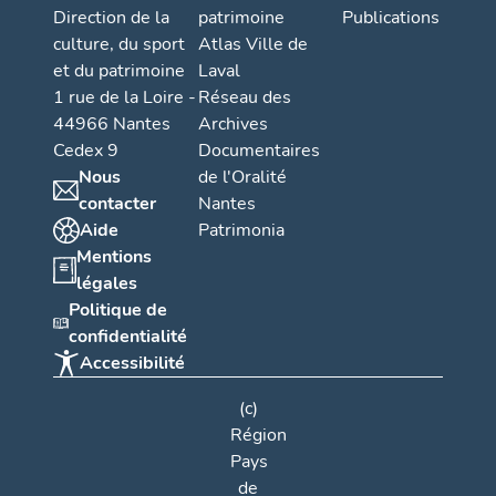
Direction de la
patrimoine
Publications
culture, du sport
Atlas Ville de
et du patrimoine
Laval
1 rue de la Loire -
Réseau des
44966 Nantes
Archives
Cedex 9
Documentaires
Nous
de l'Oralité
contacter
Nantes
Aide
Patrimonia
Mentions
légales
Politique de
confidentialité
Accessibilité
(c)
Région
Pays
de