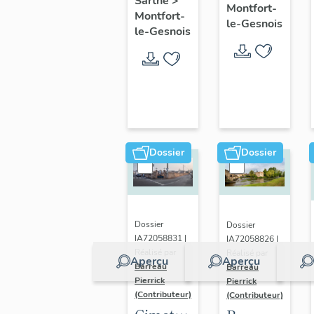
Sarthe
>
le-
Montfort-
Montfort-
maison,
le-Gesnois
Gesnois
le-Gesnois
2 rue
: ancien
des
bourg
Dames
de
Montfort-
le-
Rotrou
Dossier
Dossier
Dossier
Dossier
IA72058831 |
IA72058826 |
Réalisé par
Réalisé par
Aperçu
Aperçu
Barreau
Barreau
Pierrick
Pierrick
(Contributeur)
(Contributeur)