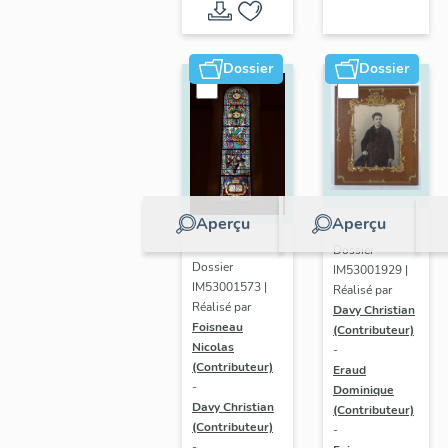
paroissiale
Saint-
léger de
Dossier
Dossier
Saint-
Léger
Aperçu
Aperçu
Dossier
Dossier
IM53001929 |
IM53001573 |
Réalisé par
Réalisé par
Davy Christian
Foisneau
(Contributeur)
Nicolas
-
(Contributeur)
Eraud
-
Dominique
Davy Christian
(Contributeur)
(Contributeur)
-
-