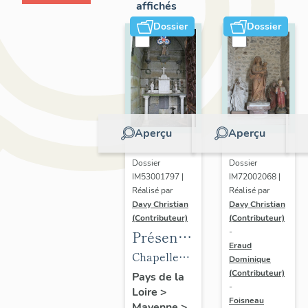
affichés
Dossier
Dossier
Aperçu
Aperçu
Dossier
Dossier
IM53001797 |
IM72002068 |
Réalisé par
Réalisé par
Davy Christian
Davy Christian
(Contributeur)
(Contributeur)
-
Présentation
Eraud
du
Chapelle
Dominique
mobilier
(Contributeur)
funéraire
Pays de la
-
Loire
>
de la
de la
Foisneau
Mayenne
>