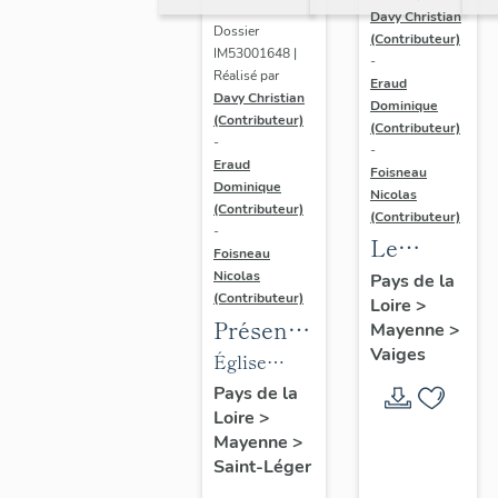
Davy Christian
Dossier
(Contributeur)
IM53001648 |
-
Réalisé par
Eraud
Davy Christian
Dominique
(Contributeur)
(Contributeur)
-
-
Eraud
Foisneau
Dominique
Nicolas
(Contributeur)
(Contributeur)
-
Le
Foisneau
mobilier
Nicolas
Pays de la
(Contributeur)
Loire
>
de la
Présentation
Mayenne
>
chapelle
Vaiges
des
Église
funéraire
objets
paroissiale
Pays de la
de la
Loire
>
mobilier
Saint-Léger
famille
Mayenne
>
de
de Saint-
Robert-
Saint-Léger
l'église
Léger
Glétron