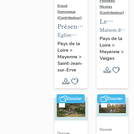
Foisneau
Eraud
Nicolas
Dominique
(Contributeur)
(Contributeur)
Le
Présentation
mobilier
Maison de
des
Église
de la
la famille
Pays de la
objets
paroissiale
Pays de la
Loire
>
collection
Robert-
Loire
>
mobilier
Saint-Jean-
Mayenne
>
Robert-
Glétron,
Mayenne
>
Vaiges
de
Baptiste de
Glétron
puis
Saint-Jean-
l'église
Saint-Jean-
sur-Erve
bibliothèque
paroissiale
sur-Erve
Jacques-
Saint-
Anatole
Jean-
Robert-
Dossier
Dossier
Baptiste
Glétron,
puis
mairie,
actuellement
Dossier
Dossier