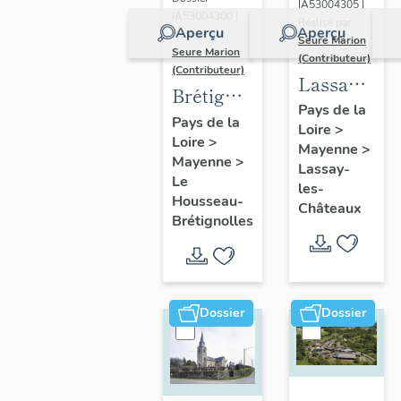
IA53004305 |
immeuble
IA53004300 |
Réalisé par
Aperçu
Aperçu
Réalisé par
à
Seure Marion
Seure Marion
(Contributeur)
logements,
(Contributeur)
Lassay-
31-33 rue
Brétignolles
les-
Pays de la
Robert-
:
Pays de la
Loire
>
Châteaux
Glétron
Loire
>
présentation
Mayenne
>
:
Mayenne
>
de
Lassay-
présentatio
Le
les-
l'ancienne
Housseau-
de la
Châteaux
commune
Brétignolles
commune
Dossier
Dossier