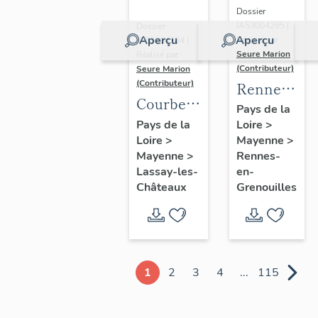
Dossier
IA53004295 |
Dossier
Aperçu
Aperçu
Réalisé par
IA53004304 |
Seure Marion
Réalisé par
(Contributeur)
Seure Marion
(Contributeur)
Rennes-
Courberie
en-
Pays de la
:
Pays de la
Loire
>
Grenouilles
Loire
>
présentation
Mayenne
>
:
Mayenne
>
Rennes-
de
présentatio
Lassay-les-
en-
l'ancienne
de la
Châteaux
Grenouilles
commune
commune
1
2
3
4
...
115