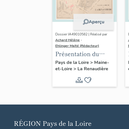
Aperçu
Dossier IA49010582 | Réalisé par
Achard Hélène
-
Ehlinger Maïté (Rédacteur)
Présentation du
patrimoine
Pays de la Loire
>
Maine-
et-Loire
>
La Renaudière
industriel de la
commune de La
Renaudière
RÉGION
Pays de la Loire