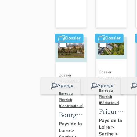
Dossier
Dossier
Dossier
Dossier
IA72058829 |
IA72058825 |
Réalisé par
Aperçu
Aperçu
Réalisé par
Barreau
Barreau
Pierrick
Pierrick
(Rédacteur)
(Contributeur)
Prieuré
Bourg
Saint-
Pays de la
de
Pays de la
Loire
>
Gilles,
Loire
>
Montfort-
Sarthe
>
actuellement