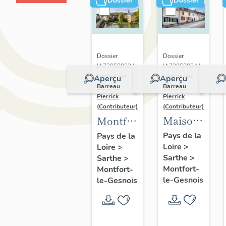
Dossier
Dossier
Dossier
Dossier
IA72058824 |
IA72058823 |
Réalisé par
Réalisé par
Aperçu
Aperçu
Barreau
Barreau
Pierrick
Pierrick
(Contributeur)
(Contributeur)
Maisons
Montfort-
du
le-
Pays de la
Pays de la
Loire
>
bourg
Loire
>
Gesnois
Sarthe
>
Sarthe
>
de
:
Montfort-
Montfort-
Montfort-
présentation
le-Gesnois
le-Gesnois
le-
du
Gesnois
bourg