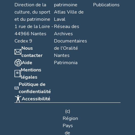
Direction de la
patrimoine
Publications
culture, du sport
Atlas Ville de
et du patrimoine
Laval
1 rue de la Loire -
Réseau des
44966 Nantes
Archives
Cedex 9
Documentaires
Nous
de l'Oralité
contacter
Nantes
Aide
Patrimonia
Mentions
légales
Politique de
confidentialité
Accessibilité
(c)
Région
Pays
de