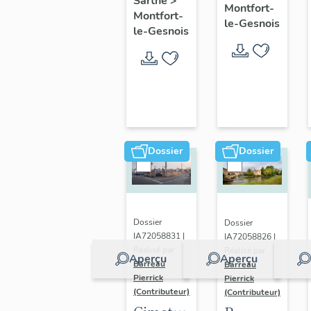
Sarthe
>
le-
Montfort-
Montfort-
maison,
le-Gesnois
Gesnois
le-Gesnois
2 rue
: ancien
des
bourg
Dames
de
Montfort-
le-
Rotrou
Dossier
Dossier
Dossier
Dossier
IA72058831 |
IA72058826 |
Réalisé par
Réalisé par
Aperçu
Aperçu
Barreau
Barreau
Pierrick
Pierrick
(Contributeur)
(Contributeur)