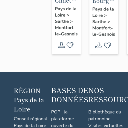
Cimetière
Bourg
Saint-
de
Pays de la
Pays de la
Loire
>
André,
Loire
>
Montfort-
Sarthe
>
Sarthe
>
route de
le-
Montfort-
Montfort-
Connerré
Gesnois
le-Gesnois
le-Gesnois
: ancien
bourg
de Pont-
de-
Gennes
BASES DE
NOS
RÉGION
DONNÉES
RESSOUR
Pays de la
Loire
POP : la
Bibliothèque du
Conseil régional
plateforme
patrimoine
Pays de la Loire
ouverte du
Visites virtuelles