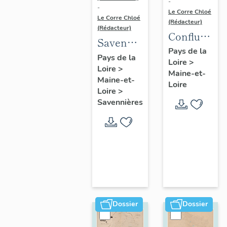
-
-
Le Corre Chloé
Le Corre Chloé
(Rédacteur)
(Rédacteur)
Confluence
Savennières
Maine-
Pays de la
:
Pays de la
Loire
>
Loire :
Loire
>
présentation
Maine-et-
présentatio
Maine-et-
de la
Loire
de l'aire
Loire
>
commune
Savennières
d'étude
Dossier
Dossier