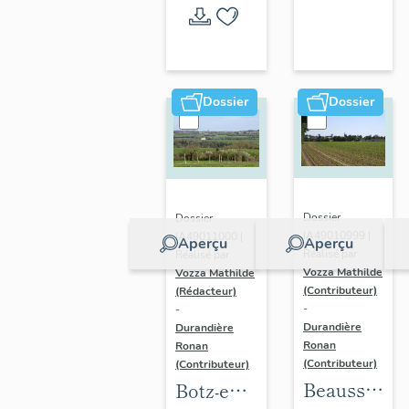
l'opération
thématique
Dossier
Dossier
Dossier
Dossier
IA49010999 |
IA49011000 |
Aperçu
Aperçu
Réalisé par
Réalisé par
Vozza Mathilde
Vozza Mathilde
(Contributeur)
(Rédacteur)
-
-
Durandière
Durandière
Ronan
Ronan
(Contributeur)
(Contributeur)
Beausse :
Botz-en-