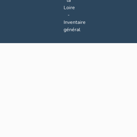
la
Loire
-
Inventaire
général