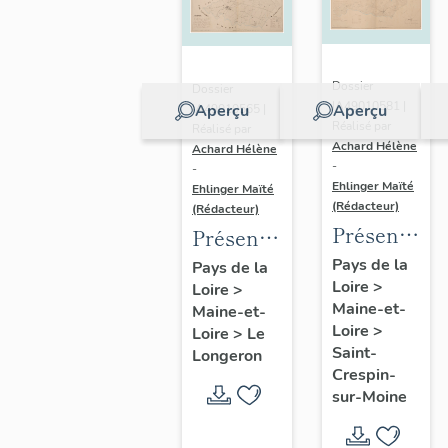
Dossier
Dossier
IA49010581 |
Aperçu
Aperçu
IA49010565 |
Réalisé par
Réalisé par
Achard Hélène
Achard Hélène
-
-
Ehlinger Maïté
Ehlinger Maïté
(Rédacteur)
(Rédacteur)
Présentatio
Présentation
du
du
Pays de la
Pays de la
Loire
>
patrimoine
Loire
>
patrimoine
Maine-et-
Maine-et-
industriel
industriel
Loire
>
Loire
>
Le
de la
de la
Saint-
Longeron
commune
commune
Crespin-
sur-Moine
de Saint-
du
Crespin-
Longeron