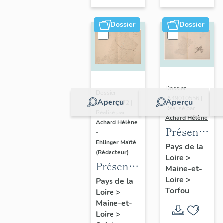
sur-
Moine
Dossier
Dossier
Dossier
Dossier
IA49010556 |
Aperçu
Aperçu
IA49010572 |
Réalisé par
Réalisé par
Achard Hélène
Achard Hélène
Présentatio
-
Ehlinger Maïté
du
Pays de la
(Rédacteur)
Loire
>
patrimoine
Présentation
Maine-et-
industriel
du
Loire
>
Pays de la
de la
Torfou
Loire
>
patrimoine
commune
Maine-et-
industriel
de
Loire
>
de la