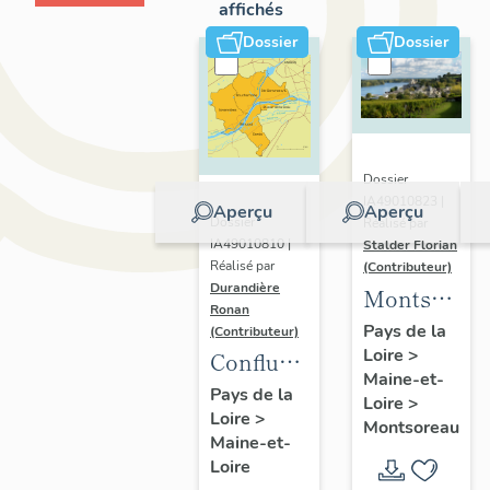
affichés
Dossier
Dossier
Dossier
IA49010823 |
Aperçu
Aperçu
Dossier
Réalisé par
IA49010810 |
Stalder Florian
Réalisé par
(Contributeur)
Durandière
Montsorea
Ronan
:
Pays de la
(Contributeur)
Loire
>
présentatio
Confluence
Maine-et-
de la
Maine-
Pays de la
Loire
>
commune
Loire
>
Loire :
Montsoreau
Maine-et-
présentation
Loire
de