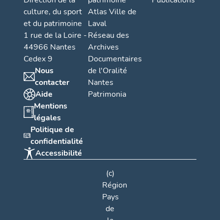
Direction de la
patrimoine
Publications
culture, du sport
Atlas Ville de
et du patrimoine
Laval
1 rue de la Loire -
Réseau des
44966 Nantes
Archives
Cedex 9
Documentaires
Nous
de l'Oralité
contacter
Nantes
Aide
Patrimonia
Mentions
légales
Politique de
confidentialité
Accessibilité
(c)
Région
Pays
de