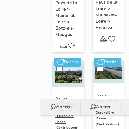
présentatio
Mauges :
Pays de la
Pays de la
Loire
>
de la
Loire
>
présentation
Maine-et-
Maine-et-
commune
de la
Loire
>
Loire
>
commune
Beausse
Botz-en-
Mauges
Dossier
Dossier
Dossier
Dossier
IA49010663 |
IA49010832 |
Aperçu
Aperçu
Réalisé par
Réalisé par
Durandière
Durandière
Ronan
Ronan
(Contributeur)
(Contributeur)