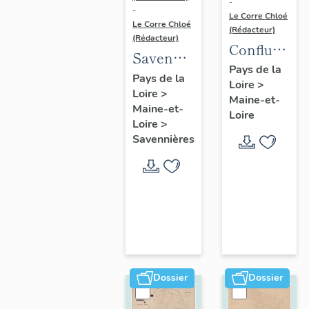
-
-
Le Corre Chloé
Le Corre Chloé
(Rédacteur)
(Rédacteur)
Confluence
Savennières
Maine-
Pays de la
:
Pays de la
Loire
>
Loire :
Loire
>
présentation
Maine-et-
présentatio
Maine-et-
de la
Loire
de l'aire
Loire
>
commune
Savennières
d'étude
Dossier
Dossier