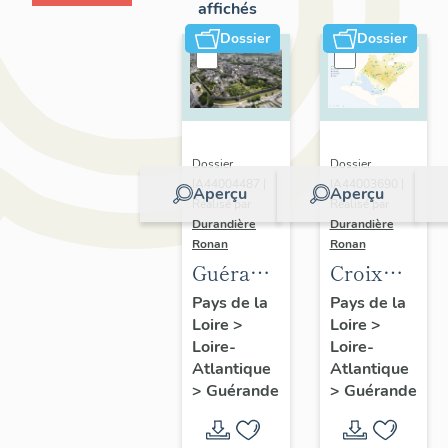
affichés
Dossier
Dossier
Dossier
Dossier
IA44004487 |
IA44003690 |
Aperçu
Aperçu
Réalisé par
Réalisé par
Durandière
Durandière
Ronan
Ronan
Guérande
Croix
:
monumental
Pays de la
Pays de la
Loire
>
Loire
>
présentation
croix de
Loire-
Loire-
de la
chemin,
Atlantique
Atlantique
commune
calvaires
>
Guérande
>
Guérande
et de
et
l'aire
oratoires