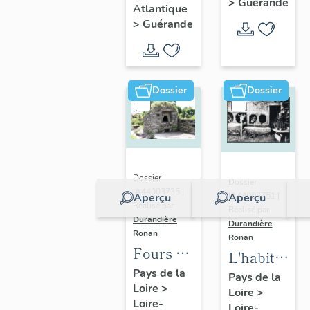
de
>
Guérande
Atlantique
Guérande
Guérande
>
Guérande
Dossier
Dossier
Dossier
Dossier
IA44003735 |
IA44003751 |
Aperçu
Aperçu
Réalisé par
Réalisé par
Durandière
Durandière
Ronan
Ronan
Fours à
L'habitat
pain et
Pays de la
rural de
Pays de la
Loire
>
fournils
Loire
>
Guérande
Loire-
Loire-