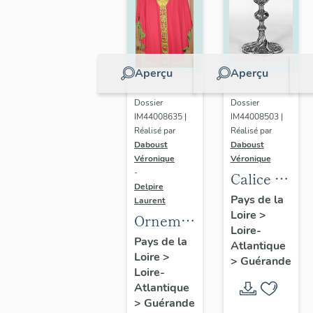
Aperçu
Aperçu
Dossier
Dossier
IM44008635 |
IM44008503 |
Réalisé par
Réalisé par
Daboust
Daboust
Véronique
Véronique
-
Calice n°
Delpire
7
Pays de la
Laurent
Loire
>
Ornement
Loire-
rouge n°
Pays de la
Atlantique
Loire
>
16 :
>
Guérande
Loire-
chasuble
Atlantique
>
Guérande