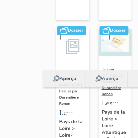
d'étude
de
Guérande
Dossier
Dossier
Dossier
IA44003761 |
Aperçu
Aperçu
Dossier
Réalisé par
IA44004500 |
Durandière
Réalisé par
Ronan
Durandière
Les
Ronan
châteaux
Le
Pays de la
Loire
>
et
patrimoine
Pays de la
Loire-
manoirs
Loire
>
religieux
Atlantique
Loire-
de