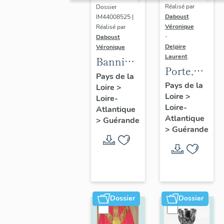
Réalisé par
Dossier
Daboust
IM44008525 |
Véronique
Réalisé par
-
Daboust
Delpire
Véronique
Laurent
Bannière
Porte,
de
Pays de la
jubé
Pays de la
Loire
>
procession
Loire
>
Loire-
Loire-
Atlantique
Atlantique
>
Guérande
>
Guérande
Dossier
Dossier