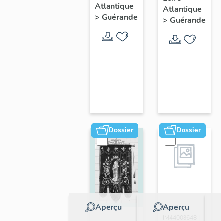
de
Atlantique
Atlantique
Guérande
>
Guérande
>
Guérande
Dossier
Dossier
Aperçu
Aperçu
Dossier
IM44008648 |