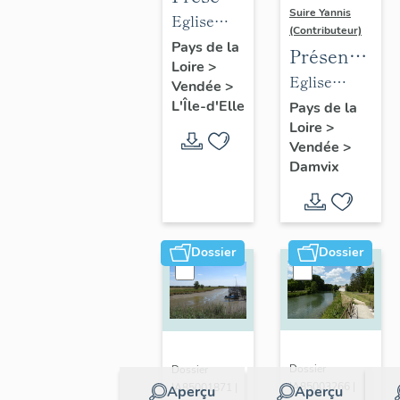
Suire Yannis
des
Eglise
(Contributeur)
objets
paroissiale
Pays de la
Présentation
Loire
>
mobiliers
Saint-
des
Eglise
Vendée
>
de
Hilaire de
objets
paroissiale
L'Île-d'Elle
Pays de la
l'église
L'Île-d'Elle
Loire
>
mobiliers
Saint-Guy
de L'Île-
Vendée
>
de
de Damvix
Damvix
d'Elle
l'église
de
Damvix
Dossier
Dossier
Dossier
Dossier
IA85003266 |
IA85001871 |
Aperçu
Aperçu