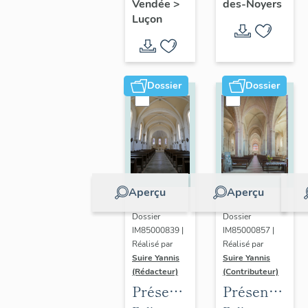
de
Radégonde-
des-Noyers
Vendée
>
l'évêché
Leclerc
Luçon
Sainte-
des-Noyers
de
Radégonde-
Luçon
des-
Noyers
Dossier
Dossier
Aperçu
Aperçu
Dossier
Dossier
IM85000839 |
IM85000857 |
Réalisé par
Réalisé par
Suire Yannis
Suire Yannis
(Rédacteur)
(Contributeur)
Présentation
Présentation