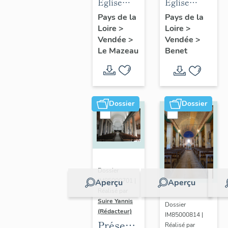
des
des
Eglise
Eglise
objets
objets
Notre-
paroissiale
Pays de la
Pays de la
Loire
>
mobiliers
Loire
>
mobiliers
Dame de
Sainte-
Vendée
>
Vendée
>
de
de
l'Immaculée
Eulalie de
Le Mazeau
Benet
l'église
l'église
Conception
Benet
du
Sainte-
du
Mazeau
Eulalie
Mazeau
de Benet
Dossier
Dossier
Dossier
IM85000701 |
Aperçu
Aperçu
Réalisé par
Suire Yannis
Dossier
(Rédacteur)
IM85000814 |
Présentation
Réalisé par