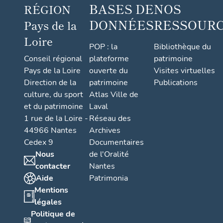
BASES DE
NOS
RÉGION
DONNÉES
RESSOUR
Pays de la
Loire
POP : la
Bibliothèque du
Conseil régional
plateforme
patrimoine
Pays de la Loire
ouverte du
Visites virtuelles
Direction de la
patrimoine
Publications
culture, du sport
Atlas Ville de
et du patrimoine
Laval
1 rue de la Loire -
Réseau des
44966 Nantes
Archives
Cedex 9
Documentaires
Nous
de l'Oralité
contacter
Nantes
Aide
Patrimonia
Mentions
légales
Politique de