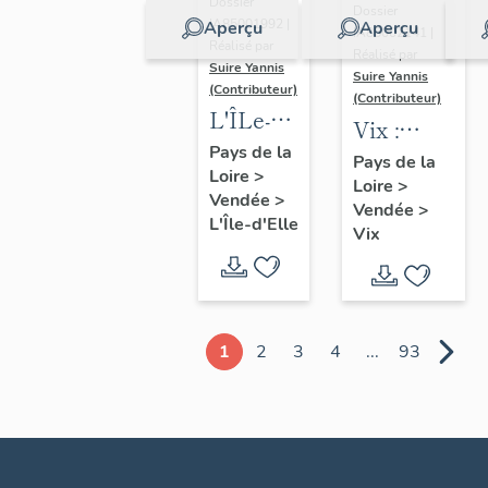
Dossier
Dossier
IA85001992 |
Aperçu
Aperçu
IA85002141 |
Réalisé par
Réalisé par
Suire Yannis
Suire Yannis
(Contributeur)
(Contributeur)
L'ÎLe-
Vix :
d'Elle :
Pays de la
présentation
Pays de la
Loire
>
présentation
Loire
>
de la
Vendée
>
de la
Vendée
>
commune
L'Île-d'Elle
Vix
commune
1
2
3
4
...
93