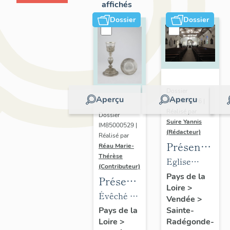
affichés
Dossier
Dossier
Dossier
Aperçu
Aperçu
IM85000676 |
Réalisé par
Dossier
Suire Yannis
IM85000529 |
(Rédacteur)
Réalisé par
Présentation
Réau Marie-
Thérèse
des
Eglise
(Contributeur)
objets
paroissiale
Pays de la
Présentation
Loire
>
mobiliers
Sainte
du
Évêché de
Vendée
>
de
Radegonde
mobilier
Luçon,
Sainte-
Pays de la
l'église
de Sainte-
Radégonde-
Loire
>
de
place