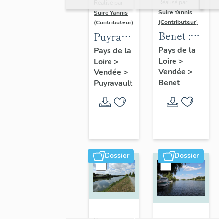
Réalisé par
Réalisé par
Suire Yannis
Suire Yannis
(Contributeur)
(Contributeur)
Benet :
Puyravault
présentation
:
Pays de la
Pays de la
Loire
>
de la
Loire
>
présentation
Vendée
>
Vendée
>
commune
de la
Benet
Puyravault
commune
Dossier
Dossier