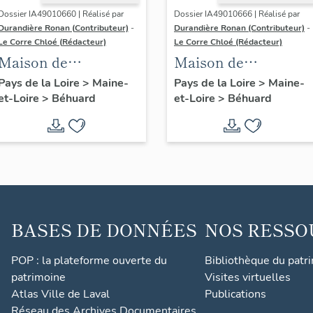
Dossier IA49010660 | Réalisé par
Dossier IA49010666 | Réalisé par
Durandière Ronan (Contributeur)
-
Durandière Ronan (Contributeur)
-
Le Corre Chloé (Rédacteur)
Le Corre Chloé (Rédacteur)
Maison de
Maison de
villégiature dite Les
villégiature dite La
Pays de la Loire
>
Maine-
Pays de la Loire
>
Maine-
et-Loire
>
Béhuard
et-Loire
>
Béhuard
Mouettes, le
Comète, le Merdrea
Merdreau
BASES DE DONNÉES
NOS RESSO
POP : la plateforme ouverte du
Bibliothèque du patr
patrimoine
Visites virtuelles
Atlas Ville de Laval
Publications
Réseau des Archives Documentaires