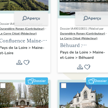
Aperçu
Aperçu
Dossier IA49010663 | Réalisé par
Dossier IA49010831 | Réalisé par
Durandière Ronan (Contributeur)
-
Durandière Ronan (Contributeur)
-
Le Corre Chloé (Rédacteur)
Le Corre Chloé (Rédacteur)
Confluence Maine-
Béhuard :
Loire : présentation
Pays de la Loire
>
Maine-
présentation de la
Pays de la Loire
>
Maine-
et-Loire
de l'aire d'étude
et-Loire
>
Béhuard
commune
Dossier
Dossier