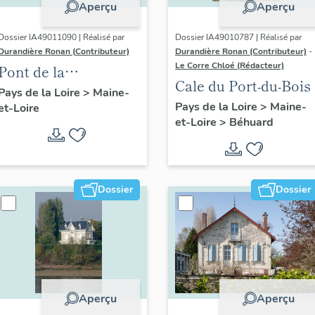
Aperçu
Aperçu
Dossier IA49011090 | Réalisé par
Dossier IA49010787 | Réalisé par
Durandière Ronan (Contributeur)
Durandière Ronan (Contributeur)
-
Le Corre Chloé (Rédacteur)
Pont de la
Cale du Port-du-Bois
Guillemette
Pays de la Loire
>
Maine-
Pays de la Loire
>
Maine-
et-Loire
et-Loire
>
Béhuard
Dossier
Dossier
Aperçu
Aperçu