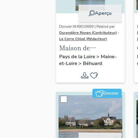
Aperçu
Dossier IA49010669 | Réalisé par
Durandière Ronan (Contributeur)
-
Le Corre Chloé (Rédacteur)
Maison de
villégiature, 3
Pays de la Loire
>
Maine-
et-Loire
>
Béhuard
chemin du Petit-
Burette
Dossier