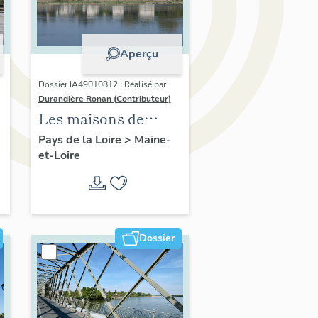
Aperçu
Dossier IA49010812 | Réalisé par
Durandière Ronan (Contributeur)
Les maisons de
villégiature de la
Pays de la Loire
>
Maine-
et-Loire
confluence Maine-
Loire
Dossier