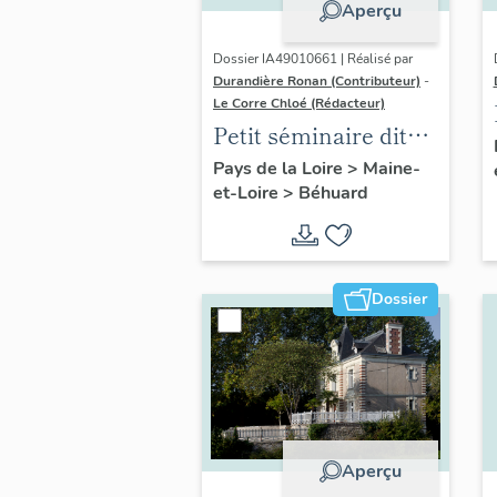
Aperçu
Dossier IA49010661 | Réalisé par
Durandière Ronan (Contributeur)
-
Le Corre Chloé (Rédacteur)
Petit séminaire dit
collège des Petits-
Pays de la Loire
>
Maine-
et-Loire
>
Béhuard
Clercs, puis maison
de retraite de prêtres
dit établissement
diocésain de
Dossier
Béhuard
Aperçu