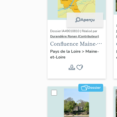
Aperçu
Dossier IA49010810 | Réalisé par
Durandière Ronan (Contributeur)
Confluence Maine-
Loire : présentation
Pays de la Loire
>
Maine-
et-Loire
de l'opération
thématique
Dossier