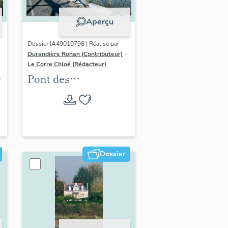
Aperçu
Dossier IA49010798 | Réalisé par
Durandière Ronan (Contributeur)
-
Le Corre Chloé (Rédacteur)
Pont des
Lombardières ou
Grand Pont
Dossier