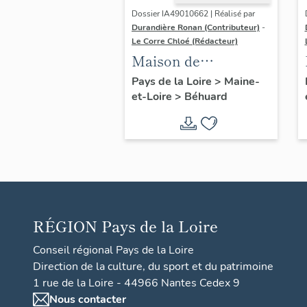
Dossier IA49010662 | Réalisé par
Durandière Ronan (Contributeur)
-
Le Corre Chloé (Rédacteur)
Maison de
villégiature dite Les
Pays de la Loire
>
Maine-
et-Loire
>
Béhuard
Mimosas, le
Merdreau
RÉGION
Pays de la Loire
Conseil régional Pays de la Loire
Direction de la culture, du sport et du patrimoine
1 rue de la Loire - 44966 Nantes Cedex 9
Nous contacter