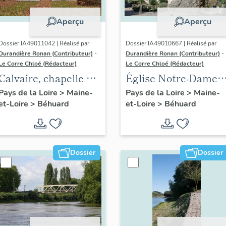
Aperçu
Aperçu
Dossier IA49011042 | Réalisé par
Dossier IA49010667 | Réalisé par
Durandière Ronan (Contributeur)
-
Durandière Ronan (Contributeur)
-
Le Corre Chloé (Rédacteur)
Le Corre Chloé (Rédacteur)
Calvaire, chapelle de
Église Notre-Dame
plein-air et
de Béhuard
Pays de la Loire
>
Maine-
Pays de la Loire
>
Maine-
et-Loire
>
Béhuard
et-Loire
>
Béhuard
monument aux
morts
Dossier
Dossier