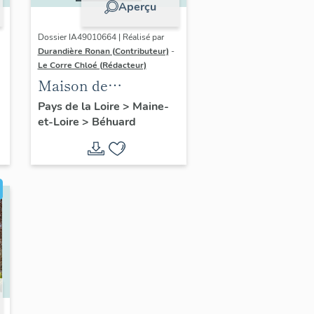
Aperçu
Dossier IA49010664 | Réalisé par
Durandière Ronan (Contributeur)
-
Le Corre Chloé (Rédacteur)
Maison de
villégiature dite Le
Pays de la Loire
>
Maine-
et-Loire
>
Béhuard
Reposoir, le
Merdreau