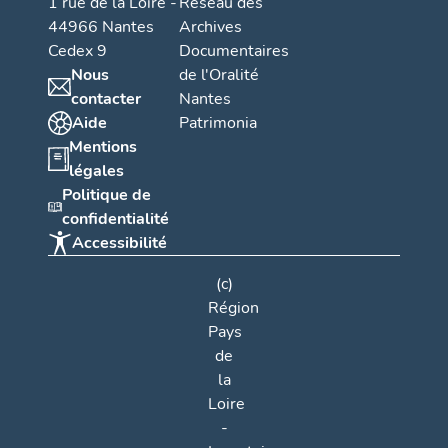
1 rue de la Loire -
Réseau des
44966 Nantes
Archives
Cedex 9
Documentaires
Nous
de l'Oralité
contacter
Nantes
Aide
Patrimonia
Mentions
légales
Politique de
confidentialité
Accessibilité
(c)
Région
Pays
de
la
Loire
-