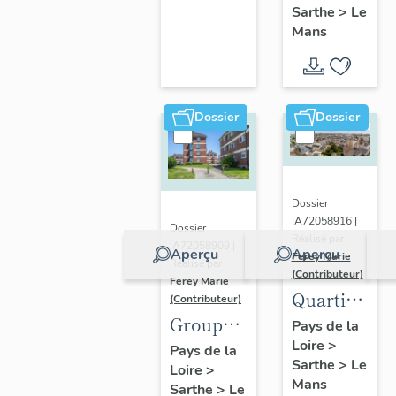
Sarthe
>
Le
Frères
Mans
Dossier
Dossier
Dossier
IA72058916 |
Dossier
Réalisé par
IA72058909 |
Aperçu
Aperçu
Ferey Marie
Réalisé par
(Contributeur)
Ferey Marie
Quartier
(Contributeur)
Groupe
de Saint-
Pays de la
Loire
>
H.L.M.
Pavin-
Pays de la
Sarthe
>
Le
Loire
>
des
des-
Mans
Sarthe
>
Le