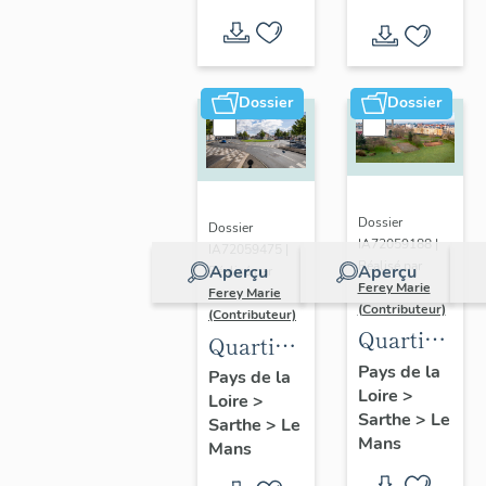
Dossier
Dossier
Dossier
Dossier
IA72059188 |
IA72059475 |
Réalisé par
Aperçu
Aperçu
Réalisé par
Ferey Marie
Ferey Marie
(Contributeur)
(Contributeur)
Quartier
Quartier
du
de
Pays de la
Pays de la
Loire
>
Ronceray-
Loire
>
Pontlieue
Sarthe
>
Le
Sarthe
>
Le
Glonnières
Mans
Mans