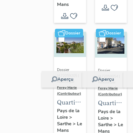
Maillets
Champs
Mans
Dossier
Dossier
Dossier
Dossier
IA72059205 |
IA72059054 |
Aperçu
Aperçu
Réalisé par
Réalisé par
Ferey Marie
Ferey Marie
(Contributeur)
(Contributeur)
Quartier
Quartier
Sainte-
de Saint-
Pays de la
Pays de la
Loire
>
Croix
Loire
>
Georges-
Sarthe
>
Le
Sarthe
>
Le
du-Plain
Mans
Mans