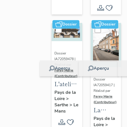
d'inventaire
Dossier
Dossier
Dossier
IA72059478 |
Réalisé par
Aperçu
Aperçu
Ferey Marie
(Contributeur)
Dossier
L'atelier
IA72059417 |
de
Réalisé par
Pays de la
Ferey Marie
Loire
>
sculpteur-
(Contributeur)
Sarthe
>
Le
ornemaniste
La
Mans
Cottereau
société
Pays de la
Loire
>
Pellier et