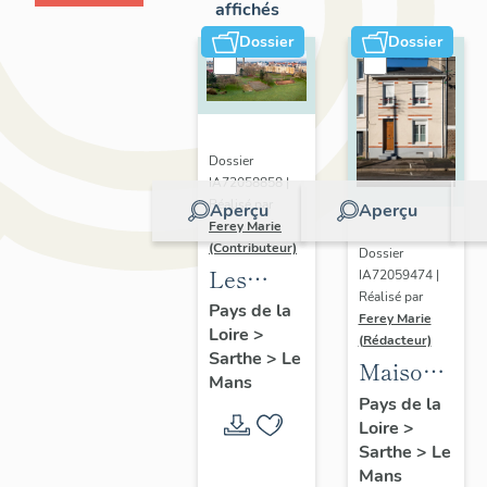
affichés
Dossier
Dossier
Dossier
IA72058858 |
Réalisé par
Aperçu
Aperçu
Ferey Marie
(Contributeur)
Dossier
Les
IA72059474 |
Réalisé par
faubourgs
Pays de la
Ferey Marie
Loire
>
du Mans
(Rédacteur)
Sarthe
>
Le
:
Maisons
Mans
présentation
"H.B.M"
Pays de la
de
Loire
>
modèle
Sarthe
>
Le
l'opération
Levesque
Mans