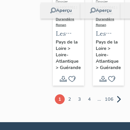
Dossier
Dossier
IA44003761 |
IA44003641 |
Aperçu
Aperçu
Réalisé par
Réalisé par
Durandière
Durandière
Ronan
Ronan
Les
Les
châteaux
blockhaus
Pays de la
Pays de la
Loire
>
Loire
>
et
de
Loire-
Loire-
manoirs
Guérande
Atlantique
Atlantique
de
>
Guérande
>
Guérande
Guérande
1
2
3
4
...
106