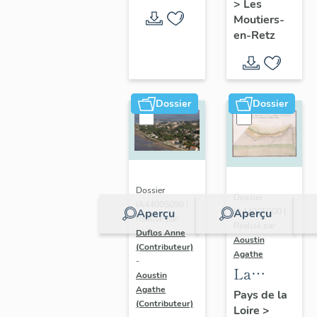
>
Les
en-Retz
Moutiers-
en-Retz
Dossier
Dossier
Dossier
Dossier
IA44005098 |
IA44005000 |
Aperçu
Aperçu
Réalisé par
Réalisé par
Duflos Anne
Aoustin
(Contributeur)
Agathe
-
La
Aoustin
Bernerie-
Agathe
Pays de la
(Contributeur)
Loire
>
en-Retz :