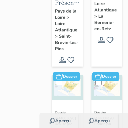
Présentation
Loire-
présentatio
de la
Atlantique
Pays de la
de la
>
La
Loire
>
commune
commune
Bernerie-
Loire-
de Saint-
en-Retz
Atlantique
Brevin-
>
Saint-
les-Pins
Brevin-les-
Pins
Dossier
Dossier
Dossier
Dossier
IA44003690 |
IA44004193 |
Aperçu
Aperçu
Réalisé par
Réalisé par