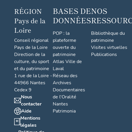
BASES DE
NOS
RÉGION
DONNÉES
RESSOUR
Pays de la
Loire
POP : la
Bibliothèque du
Conseil régional
plateforme
patrimoine
Pays de la Loire
ouverte du
Visites virtuelles
Direction de la
patrimoine
Publications
culture, du sport
Atlas Ville de
et du patrimoine
Laval
1 rue de la Loire -
Réseau des
44966 Nantes
Archives
Cedex 9
Documentaires
Nous
de l'Oralité
contacter
Nantes
Aide
Patrimonia
Mentions
légales