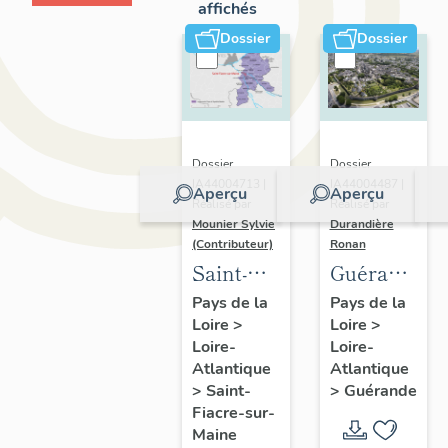
affichés
Dossier
Dossier
Dossier
Dossier
IA44004713 |
IA44004487 |
Aperçu
Aperçu
Réalisé par
Réalisé par
Mounier Sylvie
Durandière
(Contributeur)
Ronan
Saint-
Guérande
Fiacre-
:
Pays de la
Pays de la
Loire
>
Loire
>
sur-
présentatio
Loire-
Loire-
Maine :
de la
Atlantique
Atlantique
présentation
commune
>
Saint-
>
Guérande
de
et de
Fiacre-sur-
Maine
l'opération
l'aire