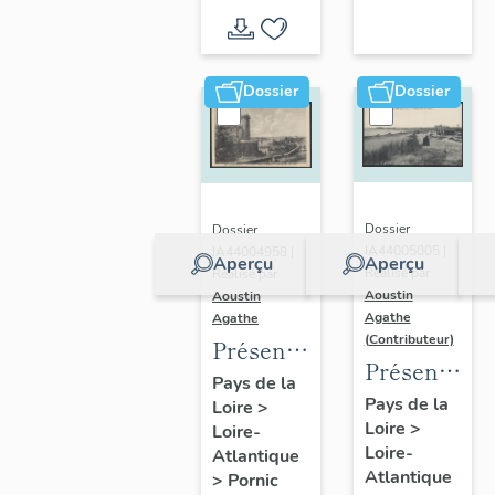
d'inventaire
d'étude
Dossier
Dossier
Dossier
Dossier
IA44005005 |
IA44004958 |
Aperçu
Aperçu
Réalisé par
Réalisé par
Aoustin
Aoustin
Agathe
Agathe
(Contributeur)
Présentation
Présentatio
de la
Pays de la
de la
Pays de la
Loire
>
commune
Loire
>
commune
Loire-
de
Loire-
Atlantique
des
Pornic
Atlantique
>
Pornic
Moutiers-