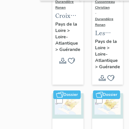
Durandière
Cussonneau
Ronan
Christian
-
Croix
Durandière
monumentales,
Pays de la
Ronan
Loire
>
croix de
Les
Loire-
chemin,
moulins
Pays de la
Atlantique
calvaires
Loire
>
de
>
Guérande
Loire-
et
Guérande
Atlantique
oratoires
>
Guérande
de
Guérande
Dossier
Dossier