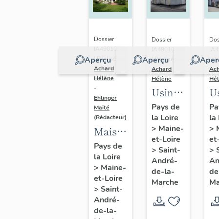
Calvaire,
Li
Saint-
Sa
André-
A
Dossier
Dossier
Dos
de-la-
de
IA49010589
IA49010559
IA
Aperçu
Aperçu
Aper
| Réalisé par
| Réalisé par
| Ré
Marche
M
Achard
Achard
Ac
Hélène
Hélène
Hé
-
Usine
U
Ehlinger
de
d
Pays de
Pa
Maïté
la Loire
la
chaussures
c
(Rédacteur)
>
Maine-
>
Maison
Morinière-
D
et-Loire
et
de
Ripoche,
C
Pays de
>
Saint-
>
la Loire
l'industriel
actuel
9 
André-
An
>
Maine-
Christian
de-la-
de
Musée
A
et-Loire
Marche
Ma
Chéné,
des
V
>
Saint-
directeur
André-
métiers
de-la-
de
de la