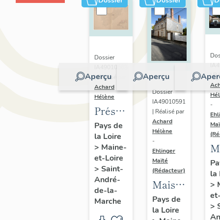
Dossier
Dossier
D
Dos
Dossier
IA
IA49010563
Aperçu
Aperçu
Aper
| Ré
| Réalisé par
Ac
Achard
Dossier
Hé
Hélène
IA49010591
-
Présentation
| Réalisé par
Ehl
Achard
du
Pays de
Maï
Hélène
(Ré
la Loire
patrimoine
-
M
>
Maine-
industriel
Ehlinger
et-Loire
d
Maïté
Pa
de la
>
Saint-
(Rédacteur)
la
l'
commune
André-
Maison
>
J
de-la-
de
et
de
Pays de
Marche
C
Saint-
>
la Loire
l'industriel
fi
An