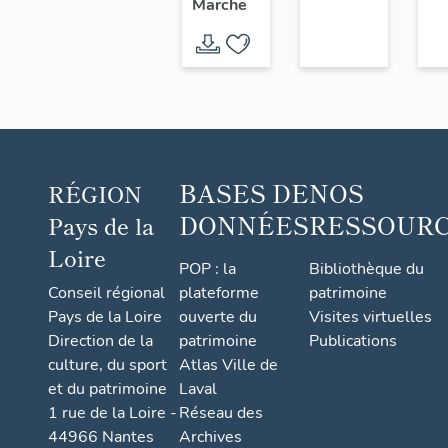
Marche
l'Usine
chaussure,
Chéné,
6 rue
18 rue
Saint-
du
Paul
Sacré-
Cœur,
Saint-
BASES DE
NOS
RÉGION
André-
DONNÉES
RESSOUR
Pays de la
de-la-
Loire
Marche
POP : la
Bibliothèque du
Conseil régional
plateforme
patrimoine
Pays de la Loire
ouverte du
Visites virtuelles
Direction de la
patrimoine
Publications
culture, du sport
Atlas Ville de
et du patrimoine
Laval
1 rue de la Loire -
Réseau des
44966 Nantes
Archives