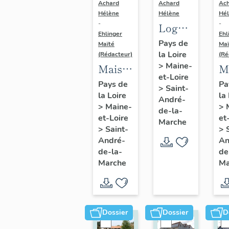
Achard
Achard
Ac
Hélène
Hélène
Hé
-
-
Logements
Ehlinger
Ehl
ouvriers
Pays de
Maïté
Maï
la Loire
de
(Rédacteur)
(Ré
>
Maine-
Maison
M
l'usine
et-Loire
de
d
de
Pays de
Pa
>
Saint-
la Loire
la
l'industriel
l'
chaussures
André-
>
Maine-
>
Victor
J
de-la-
Ripoche,
et-Loire
et
Marche
Ripoche
C
rue
>
Saint-
>
fondateur
f
André-
An
Jeanne-
de-la-
de
de
d
d'Arc
Marche
Ma
l'usine
l'
Morinière-
D
Ripoche,
C
15 rue
14
Dossier
Dossier
D
du
de