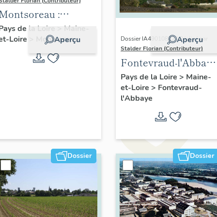
Stalder Florian (Contributeur)
Montsoreau :
présentation de la
Pays de la Loire
>
Maine-
et-Loire
>
Montsoreau
commune
Aperçu
Aperçu
Dossier IA49010822 | Réalisé par
Stalder Florian (Contributeur)
Fontevraud-l'Abbaye
: présentation de la
Pays de la Loire
>
Maine-
et-Loire
>
Fontevraud-
commune
l'Abbaye
Dossier
Dossier