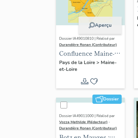
Aperçu
Dossier IA49010810 | Réalisé par
Durandière Ronan (Contributeur)
Confluence Maine-
Loire : présentation
Pays de la Loire
>
Maine-
et-Loire
de l'opération
thématique
Dossier
Dossier IA49011000 | Réalisé par
Vozza Mathilde (Rédacteur)
-
Durandière Ronan (Contributeur)
Botz-en-Mauges :