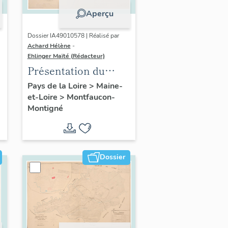
Aperçu
Dossier IA49010578 | Réalisé par
Achard Hélène
-
Ehlinger Maïté (Rédacteur)
Présentation du
patrimoine
Pays de la Loire
>
Maine-
et-Loire
>
Montfaucon-
industriel de la
Montigné
commune de
Montfaucon-
Montigné
Dossier