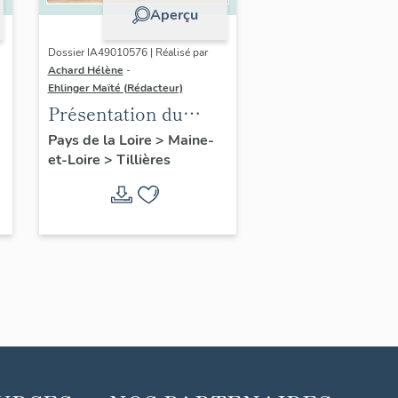
Aperçu
Dossier IA49010576 | Réalisé par
Achard Hélène
-
Ehlinger Maïté (Rédacteur)
Présentation du
patrimoine
Pays de la Loire
>
Maine-
et-Loire
>
Tillières
industriel de la
commune de
Tillières