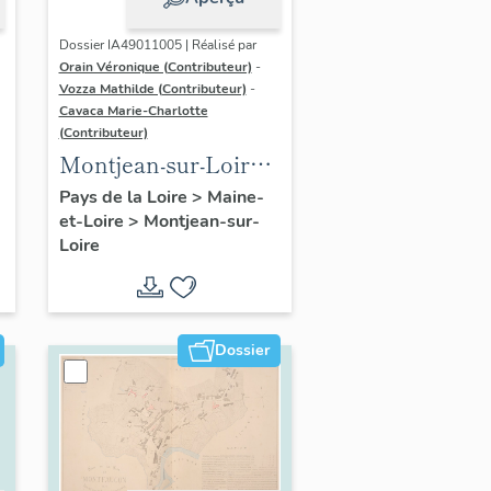
Dossier IA49011005 | Réalisé par
Orain Véronique (Contributeur)
-
Vozza Mathilde (Contributeur)
-
Cavaca Marie-Charlotte
(Contributeur)
Montjean-sur-Loire :
présentation de la
Pays de la Loire
>
Maine-
et-Loire
>
Montjean-sur-
commune
Loire
Dossier