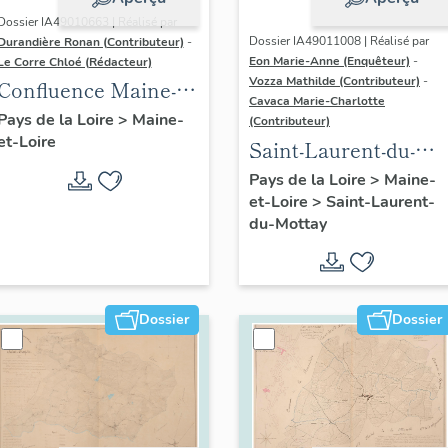
Dossier IA49010663 | Réalisé par
Dossier IA49011008 | Réalisé par
Durandière Ronan (Contributeur)
-
Eon Marie-Anne (Enquêteur)
-
Le Corre Chloé (Rédacteur)
Vozza Mathilde (Contributeur)
-
Confluence Maine-
Cavaca Marie-Charlotte
Loire : présentation
Pays de la Loire
>
Maine-
(Contributeur)
et-Loire
de l'aire d'étude
Saint-Laurent-du-
Mottay :
Pays de la Loire
>
Maine-
et-Loire
>
Saint-Laurent-
présentation de la
du-Mottay
commune
Dossier
Dossier