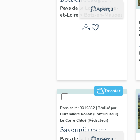
présentation de la
Pays de la Loire
>
Maine-
Aperçu
et-Loire
>
Botz-en-Mauges
commune
Dossier
Dossier IA49010832 | Réalisé par
Durandière Ronan (Contributeur)
-
Le Corre Chloé (Rédacteur)
Savennières :
présentation de la
Pays de la Loire
>
Maine-
Aperçu