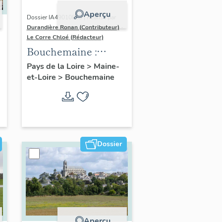
Aperçu
Dossier IA49010833 | Réalisé par
Durandière Ronan (Contributeur)
-
Le Corre Chloé (Rédacteur)
Bouchemaine :
présentation de la
Pays de la Loire
>
Maine-
et-Loire
>
Bouchemaine
commune
Dossier
Aperçu