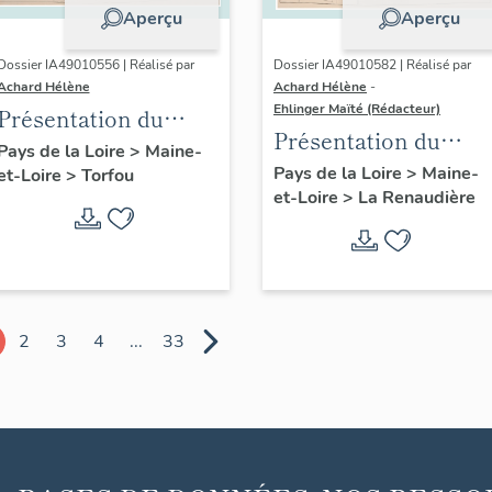
Aperçu
Aperçu
Dossier IA49010556 | Réalisé par
Dossier IA49010582 | Réalisé par
Achard Hélène
Achard Hélène
-
Ehlinger Maïté (Rédacteur)
Présentation du
Présentation du
patrimoine
Pays de la Loire
>
Maine-
patrimoine
Pays de la Loire
>
Maine-
et-Loire
>
Torfou
industriel de la
et-Loire
>
La Renaudière
industriel de la
commune de Torfou
commune de La
Renaudière
2
3
4
...
33