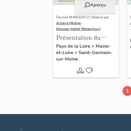
Aperçu
Dossier IA49010572 | Réalisé par
Achard Hélène
-
Ehlinger Maïté (Rédacteur)
Présentation du
patrimoine
Pays de la Loire
>
Maine-
et-Loire
>
Saint-Germain-
industriel de la
sur-Moine
commune de Saint-
Germain-sur-Moine
1