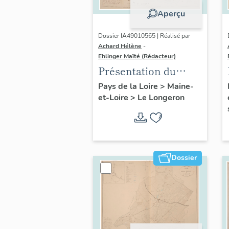
Aperçu
Dossier IA49010565 | Réalisé par
Achard Hélène
-
Ehlinger Maïté (Rédacteur)
Présentation du
patrimoine
Pays de la Loire
>
Maine-
et-Loire
>
Le Longeron
industriel de la
commune du
Longeron
Dossier