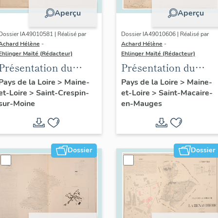
Aperçu
Aperçu
Dossier IA49010581 | Réalisé par
Dossier IA49010606 | Réalisé par
Achard Hélène
-
Achard Hélène
-
Ehlinger Maïté (Rédacteur)
Ehlinger Maïté (Rédacteur)
Présentation du
Présentation du
patrimoine
patrimoine
Pays de la Loire
>
Maine-
Pays de la Loire
>
Maine-
et-Loire
>
Saint-Crespin-
et-Loire
>
Saint-Macaire-
industriel de la
industriel de la
sur-Moine
en-Mauges
commune de Saint-
commune de Saint-
Crespin-sur-Moine
Macaire-en-Mauges
Dossier
Dossier