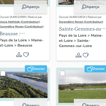
Aperçu
Aperçu
Dossier IA49010999 | Réalisé par
Dossier IA49010834 | Réalisé par
Vozza Mathilde (Contributeur)
-
Durandière Ronan (Contributeur)
Durandière Ronan (Contributeur)
Sainte-Gemmes-sur-
Beausse :
Loire : présentation
Pays de la Loire
>
Maine-
présentation de la
Pays de la Loire
>
Maine-
et-Loire
>
Sainte-
de la commune
et-Loire
>
Beausse
commune
Gemmes-sur-Loire
Dossier
Dossier
Aperçu
Aperçu