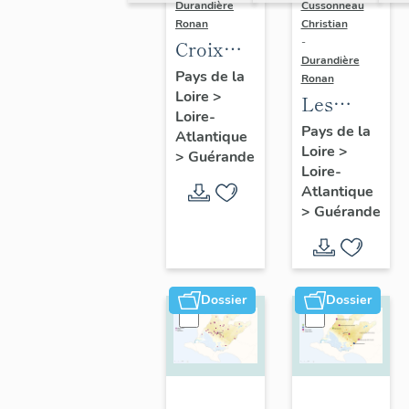
Durandière
Cussonneau
Ronan
Christian
-
Croix
Durandière
monumentales,
Pays de la
Ronan
Loire
>
croix de
Les
Loire-
chemin,
moulins
Pays de la
Atlantique
calvaires
Loire
>
de
>
Guérande
Loire-
et
Guérande
Atlantique
oratoires
>
Guérande
de
Guérande
Dossier
Dossier