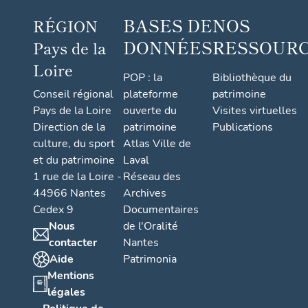
BASES DE
NOS
RÉGION
DONNÉES
RESSOUR
Pays de la
Loire
POP : la
Bibliothèque du
Conseil régional
plateforme
patrimoine
Pays de la Loire
ouverte du
Visites virtuelles
Direction de la
patrimoine
Publications
culture, du sport
Atlas Ville de
et du patrimoine
Laval
1 rue de la Loire -
Réseau des
44966 Nantes
Archives
Cedex 9
Documentaires
Nous
de l'Oralité
contacter
Nantes
Aide
Patrimonia
Mentions
légales