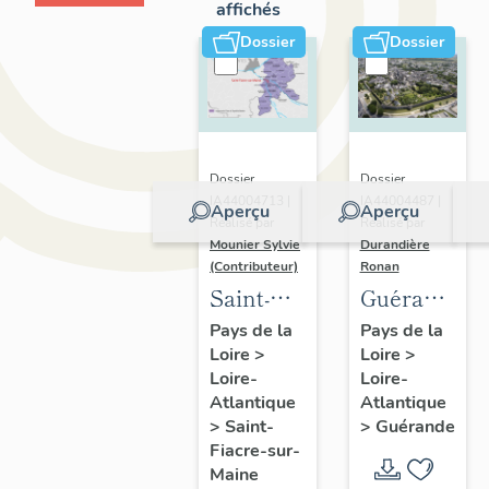
affichés
Dossier
Dossier
Dossier
Dossier
IA44004713 |
IA44004487 |
Aperçu
Aperçu
Réalisé par
Réalisé par
Mounier Sylvie
Durandière
(Contributeur)
Ronan
Saint-
Guérande
Fiacre-
:
Pays de la
Pays de la
Loire
>
Loire
>
sur-
présentatio
Loire-
Loire-
Maine :
de la
Atlantique
Atlantique
présentation
commune
>
Saint-
>
Guérande
de
et de
Fiacre-sur-
Maine
l'opération
l'aire