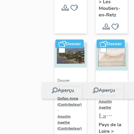
>
Les
en-Retz
Moutiers-
en-Retz
Dossier
Dossier
Dossier
Dossier
IA44005098 |
IA44005000 |
Aperçu
Aperçu
Réalisé par
Réalisé par
Duflos Anne
Aoustin
(Contributeur)
Agathe
-
La
Aoustin
Bernerie-
Agathe
Pays de la
(Contributeur)
Loire
>
en-Retz :