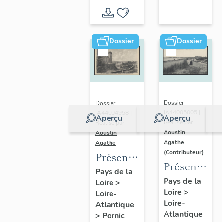
d'inventaire
d'étude
Dossier
Dossier
Dossier
Dossier
IA44005005 |
IA44004958 |
Aperçu
Aperçu
Réalisé par
Réalisé par
Aoustin
Aoustin
Agathe
Agathe
(Contributeur)
Présentation
Présentatio
de la
Pays de la
de la
Pays de la
Loire
>
commune
Loire
>
commune
Loire-
de
Loire-
Atlantique
des
Pornic
Atlantique
>
Pornic
Moutiers-