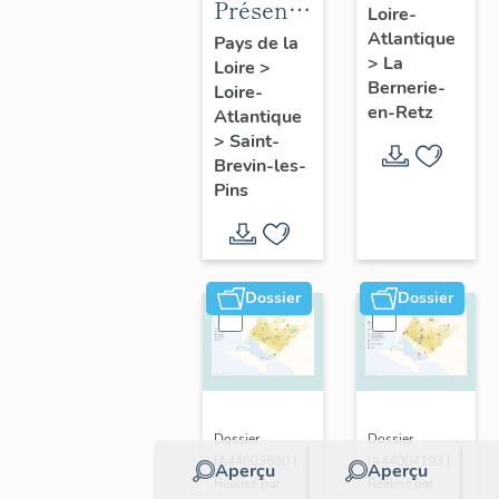
Présentation
Loire-
présentatio
de la
Atlantique
Pays de la
de la
>
La
Loire
>
commune
commune
Bernerie-
Loire-
de Saint-
en-Retz
Atlantique
Brevin-
>
Saint-
les-Pins
Brevin-les-
Pins
Dossier
Dossier
Dossier
Dossier
IA44003690 |
IA44004193 |
Aperçu
Aperçu
Réalisé par
Réalisé par