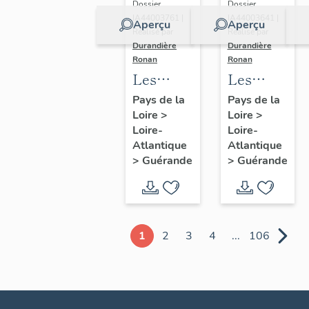
Dossier
Dossier
IA44003761 |
IA44003641 |
Aperçu
Aperçu
Réalisé par
Réalisé par
Durandière
Durandière
Ronan
Ronan
Les
Les
châteaux
blockhaus
Pays de la
Pays de la
Loire
>
Loire
>
et
de
Loire-
Loire-
manoirs
Guérande
Atlantique
Atlantique
de
>
Guérande
>
Guérande
Guérande
1
2
3
4
...
106