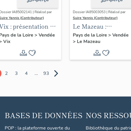
Dossier IA85002141 | Réalisé par
Dossier IA85003053 | Réalisé par
Suire Yannis (Contributeur)
Suire Yannis (Contributeur)
Vix : présentation de
Le Mazeau :
la commune
présentation de la
Pays de la Loire
>
Vendée
Pays de la Loire
>
Vendée
>
Vix
>
Le Mazeau
commune
2
3
4
...
93
BASES DE DONNÉES
NOS RESSO
POP : la plateforme ouverte du
Bibliothèque du patr