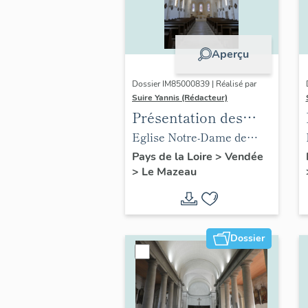
Aperçu
Dossier IM85000839 | Réalisé par
Suire Yannis (Rédacteur)
Présentation des
objets mobiliers de
Eglise Notre-Dame de
l'église du Mazeau
l'Immaculée Conception
Pays de la Loire
>
Vendée
>
Le Mazeau
du Mazeau
Dossier