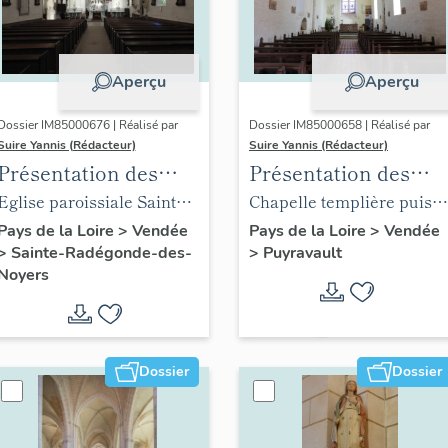
Aperçu
Aperçu
Dossier IM85000676 | Réalisé par
Dossier IM85000658 | Réalisé par
Suire Yannis (Rédacteur)
Suire Yannis (Rédacteur)
Présentation des
Présentation des
objets mobiliers de
objets mobiliers de
Eglise paroissiale Sainte
Chapelle templière puis
l'église de Sainte-
l'église de Puyravaul
Radegonde de Sainte-
église paroissiale Notre-
Pays de la Loire
>
Vendée
Pays de la Loire
>
Vendée
>
Sainte-Radégonde-des-
>
Puyravault
Radégonde-des-
Radégonde-des-Noyers
Dame de Puyravault
Noyers
Noyers
Dossier
Dossier