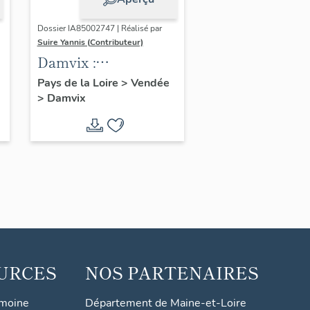
Dossier IA85002747 | Réalisé par
Suire Yannis (Contributeur)
Damvix :
présentation de la
Pays de la Loire
>
Vendée
>
Damvix
commune
URCES
NOS PARTENAIRES
imoine
Département de Maine-et-Loire