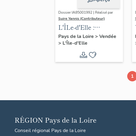
Dossier IA85001992 | Réalisé par
Suire Yannis (Contributeur)
L'ÎLe-d'Elle :
présentation de la
Pays de la Loire
>
Vendée
>
L'Île-d'Elle
commune
1
RÉGION
Pays de la Loire
Conseil régional Pays de la Loire