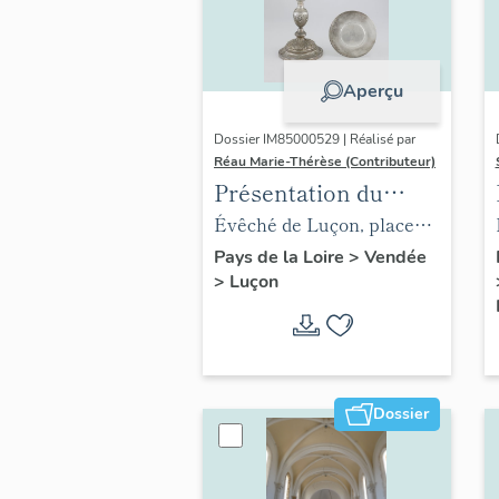
Aperçu
Dossier IM85000529 | Réalisé par
Réau Marie-Thérèse (Contributeur)
Présentation du
mobilier de l'évêché
Évêché de Luçon, place
de Luçon
Leclerc
Pays de la Loire
>
Vendée
>
Luçon
Dossier