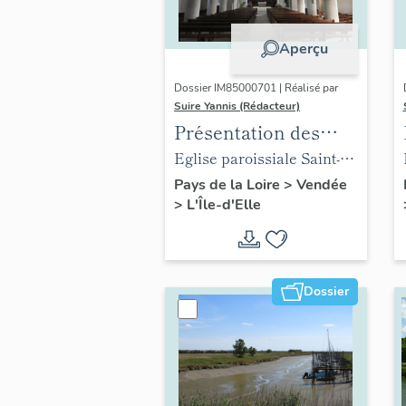
Aperçu
Dossier IM85000701 | Réalisé par
Suire Yannis (Rédacteur)
Présentation des
objets mobiliers de
Eglise paroissiale Saint-
l'église de L'Île-d'Elle
Hilaire de L'Île-d'Elle
Pays de la Loire
>
Vendée
>
L'Île-d'Elle
Dossier