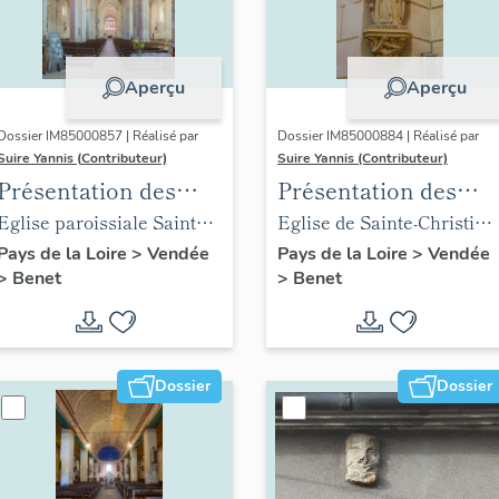
Aperçu
Aperçu
Dossier IM85000857 | Réalisé par
Dossier IM85000884 | Réalisé par
Suire Yannis (Contributeur)
Suire Yannis (Contributeur)
Présentation des
Présentation des
objets mobiliers de
objets mobiliers de
Eglise paroissiale Sainte-
Eglise de Sainte-Christine
l'église Sainte-
l'église de Sainte-
Eulalie de Benet
place Gabriel-Delaunay
Pays de la Loire
>
Vendée
Pays de la Loire
>
Vendée
>
Benet
>
Benet
Eulalie de Benet
Christine
Dossier
Dossier