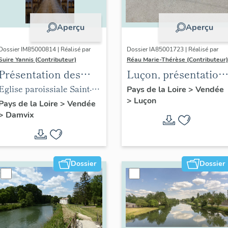
Aperçu
Aperçu
Dossier IM85000814 | Réalisé par
Dossier IA85001723 | Réalisé par
Suire Yannis (Contributeur)
Réau Marie-Thérèse (Contributeur)
Présentation des
Luçon, présentation
objets mobiliers de
du territoire
Eglise paroissiale Saint-
Pays de la Loire
>
Vendée
>
Luçon
l'église de Damvix
communal
Guy de Damvix
Pays de la Loire
>
Vendée
>
Damvix
Dossier
Dossier