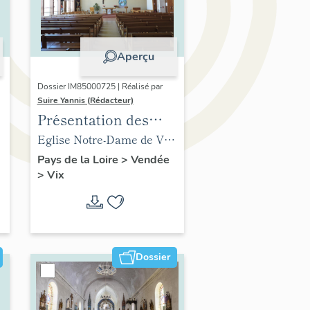
Aperçu
Dossier IM85000725 | Réalisé par
Suire Yannis (Rédacteur)
Présentation des
objets mobiliers de
Eglise Notre-Dame de Vix
t
l'église de Vix
(ancienne) (vestiges),
Pays de la Loire
>
Vendée
>
Vix
abside
Dossier