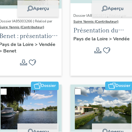
Aperçu
Aperçu
Dossier IA85001873 | Réalisé par
Dossier IA85003266 | Réalisé par
Suire Yannis (Contributeur)
Suire Yannis (Contributeur)
Présentation du
Benet : présentation
territoire de la Vallé
Pays de la Loire
>
Vendée
de la commune
Pays de la Loire
>
Vendée
de la Sèvre Niortaise
>
Benet
dans le Marais
poitevin
Dossier
Dossier
Aperçu
Aperçu