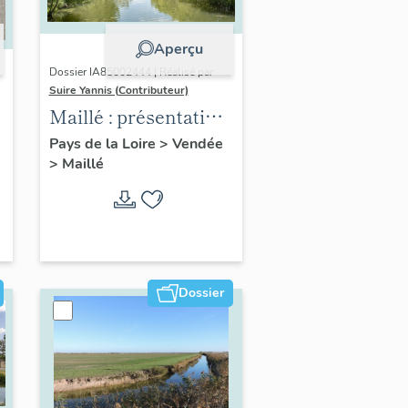
Aperçu
Dossier IA85002444 | Réalisé par
Suire Yannis (Contributeur)
Maillé : présentation
de la commune
Pays de la Loire
>
Vendée
>
Maillé
Dossier