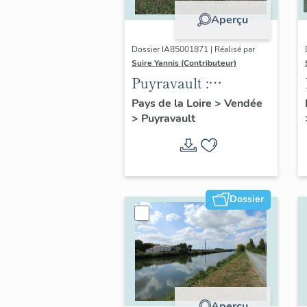
Aperçu
Dossier IA85001871 | Réalisé par
Suire Yannis (Contributeur)
Puyravault :
présentation de la
Pays de la Loire
>
Vendée
>
Puyravault
commune
Dossier
Aperçu