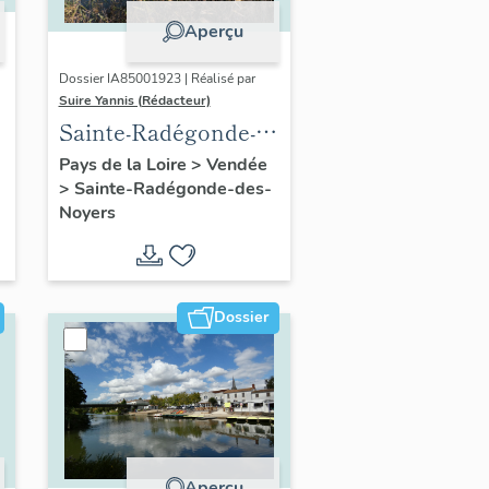
Aperçu
Dossier IA85001923 | Réalisé par
Suire Yannis (Rédacteur)
Sainte-Radégonde-
e
des-Noyers :
Pays de la Loire
>
Vendée
>
Sainte-Radégonde-des-
présentation de la
Noyers
commune
Dossier
Aperçu