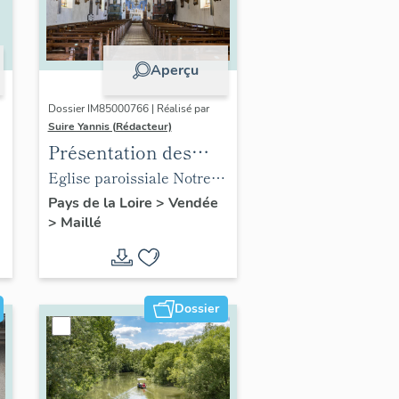
Aperçu
Dossier IM85000766 | Réalisé par
Suire Yannis (Rédacteur)
Présentation des
objets mobiliers de
,
Eglise paroissiale Notre-
l'église paroissiale
Dame de l'Assomption de
Pays de la Loire
>
Vendée
>
Maillé
Notre-Dame de
Maillé
l'Assomption de
Maillé
Dossier