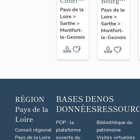
Cimetière
Bourg
Saint-
de
Pays de la
Pays de la
Loire
>
André,
Loire
>
Montfort-
Sarthe
>
Sarthe
>
route de
le-
Montfort-
Montfort-
Connerré
Gesnois
le-Gesnois
le-Gesnois
: ancien
bourg
de Pont-
de-
Gennes
BASES DE
NOS
RÉGION
DONNÉES
RESSOUR
Pays de la
Loire
POP : la
Bibliothèque du
Conseil régional
plateforme
patrimoine
Pays de la Loire
ouverte du
Visites virtuelles