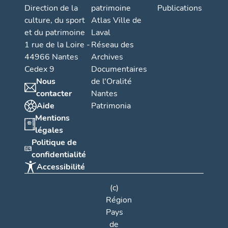
Direction de la
patrimoine
Publications
culture, du sport
Atlas Ville de
et du patrimoine
Laval
1 rue de la Loire -
Réseau des
44966 Nantes
Archives
Cedex 9
Documentaires
Nous
de l'Oralité
contacter
Nantes
Aide
Patrimonia
Mentions
légales
Politique de
confidentialité
Accessibilité
(c)
Région
Pays
de