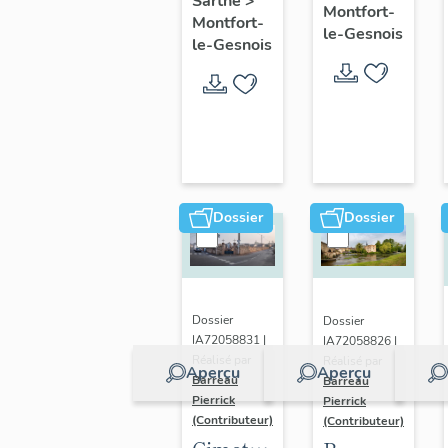
Sarthe
>
le-
Montfort-
Montfort-
maison,
le-Gesnois
Gesnois
le-Gesnois
2 rue
: ancien
des
bourg
Dames
de
Montfort-
le-
Rotrou
Dossier
Dossier
Dossier
Dossier
IA72058831 |
IA72058826 |
Réalisé par
Réalisé par
Aperçu
Aperçu
Barreau
Barreau
Pierrick
Pierrick
(Contributeur)
(Contributeur)