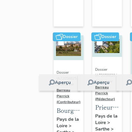
Dossier
Dossier
Dossier
Dossier
IA72058829 |
IA72058825 |
Réalisé par
Aperçu
Aperçu
Réalisé par
Barreau
Barreau
Pierrick
Pierrick
(Rédacteur)
(Contributeur)
Prieuré
Bourg
Saint-
Pays de la
de
Pays de la
Loire
>
Gilles,
Loire
>
Montfort-
Sarthe
>
actuellement