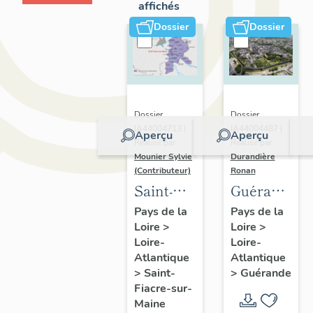
affichés
Dossier
Dossier
Dossier
Dossier
IA44004713 |
IA44004487 |
Aperçu
Aperçu
Réalisé par
Réalisé par
Mounier Sylvie
Durandière
(Contributeur)
Ronan
Saint-
Guérande
Fiacre-
:
Pays de la
Pays de la
Loire
>
Loire
>
sur-
présentatio
Loire-
Loire-
Maine :
de la
Atlantique
Atlantique
présentation
commune
>
Saint-
>
Guérande
de
et de
Fiacre-sur-
Maine
l'opération
l'aire