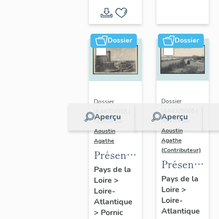
d'inventaire
d'étude
Dossier
Dossier
Dossier
Dossier
IA44005005 |
IA44004958 |
Aperçu
Aperçu
Réalisé par
Réalisé par
Aoustin
Aoustin
Agathe
Agathe
(Contributeur)
Présentation
Présentatio
de la
Pays de la
de la
Pays de la
Loire
>
commune
Loire
>
commune
Loire-
de
Loire-
Atlantique
des
Pornic
Atlantique
>
Pornic
Moutiers-