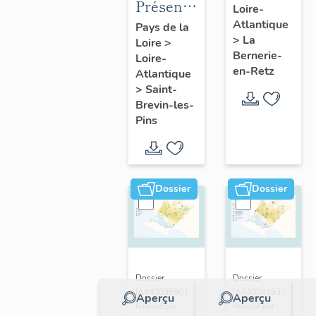
Présentation
Loire-
présentatio
de la
Atlantique
Pays de la
de la
>
La
Loire
>
commune
commune
Bernerie-
Loire-
de Saint-
en-Retz
Atlantique
Brevin-
>
Saint-
les-Pins
Brevin-les-
Pins
Dossier
Dossier
Dossier
Dossier
IA44003690 |
IA44004193 |
Aperçu
Aperçu
Réalisé par
Réalisé par