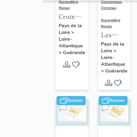
Durandière
Cussonneau
Ronan
Christian
-
Croix
Durandière
monumentales,
Pays de la
Ronan
Loire
>
croix de
Les
Loire-
chemin,
moulins
Pays de la
Atlantique
calvaires
Loire
>
de
>
Guérande
Loire-
et
Guérande
Atlantique
oratoires
>
Guérande
de
Guérande
Dossier
Dossier