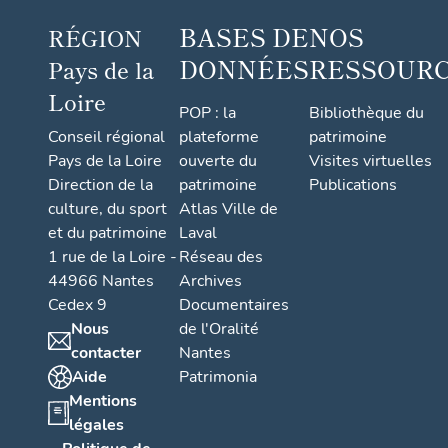
BASES DE
NOS
RÉGION
DONNÉES
RESSOUR
Pays de la
Loire
POP : la
Bibliothèque du
Conseil régional
plateforme
patrimoine
Pays de la Loire
ouverte du
Visites virtuelles
Direction de la
patrimoine
Publications
culture, du sport
Atlas Ville de
et du patrimoine
Laval
1 rue de la Loire -
Réseau des
44966 Nantes
Archives
Cedex 9
Documentaires
Nous
de l'Oralité
contacter
Nantes
Aide
Patrimonia
Mentions
légales