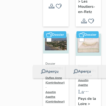
>
Les
en-Retz
Moutiers-
en-Retz
Dossier
Dossier
Dossier
Dossier
IA44005098 |
IA44005000 |
Aperçu
Aperçu
Réalisé par
Réalisé par
Duflos Anne
Aoustin
(Contributeur)
Agathe
-
La
Aoustin
Bernerie-
Agathe
Pays de la
(Contributeur)
Loire
>
en-Retz :