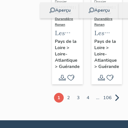
Dossier
Dossier
IA44003761 |
IA44003641 |
Aperçu
Aperçu
Réalisé par
Réalisé par
Durandière
Durandière
Ronan
Ronan
Les
Les
châteaux
blockhaus
Pays de la
Pays de la
Loire
>
Loire
>
et
de
Loire-
Loire-
manoirs
Guérande
Atlantique
Atlantique
de
>
Guérande
>
Guérande
Guérande
1
2
3
4
...
106