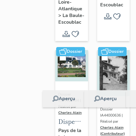
Loire-
Ohentzea,
Escoublac
Atlantique
7 avenue
>
La Baule-
Professeur-
Escoublac
Thiroloix
Dossier
Dossier
Dossier
Aperçu
Aperçu
IA44000694 |
Réalisé par
Dossier
Charles Alain
IA44000636 |
Dispensaire
Réalisé par
Charles Alain
dit
Pays de la
(Contributeur)