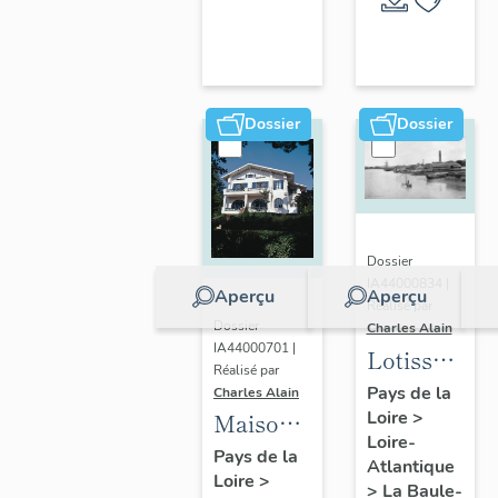
Escoublac
de la
commune
de La
Baule-
Dossier
Dossier
Escoublac
Dossier
IA44000834 |
Aperçu
Aperçu
Réalisé par
Dossier
Charles Alain
IA44000701 |
Lotissemen
Réalisé par
concerté
Pays de la
Charles Alain
Loire
>
Benoit
Maison
Loire-
dite villa
Pays de la
Atlantique
Loire
>
balnéaire
>
La Baule-