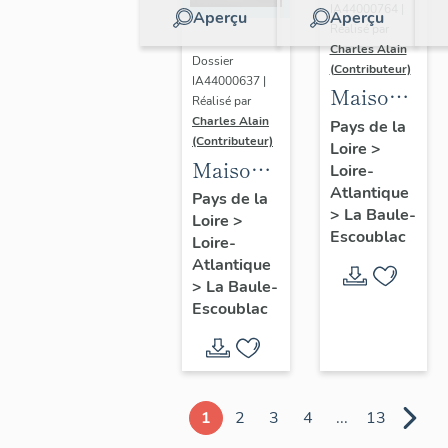
IA44000764 |
Aperçu
Aperçu
Réalisé par
Charles Alain
Dossier
(Contributeur)
IA44000637 |
Maison
Réalisé par
dite villa
Charles Alain
Pays de la
(Contributeur)
Loire
>
balnéaire
Maison
Loire-
Gazonette
Atlantique
dite villa
Pays de la
puis
>
La Baule-
Loire
>
balnéaire
Romance,
Escoublac
Loire-
Les
14
Atlantique
Peupliers,
>
La Baule-
avenue
23
Escoublac
de la
avenue
Concorde
des
Améthystes
1
2
3
4
...
13