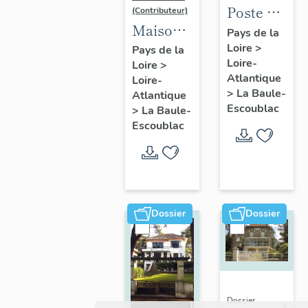
Poste de
(Contributeur)
Maison
la Baule-
Pays de la
dite villa
Loire
>
Escoublac,
Pays de la
Loire-
Loire
>
balnéaire
place de
Atlantique
Loire-
Nam Ky,
la
>
La Baule-
Atlantique
139
Victoire
Escoublac
>
La Baule-
avenue
Escoublac
du
Maréchal-
de-
Lattre-
Dossier
Dossier
de-
Tassigny
Dossier