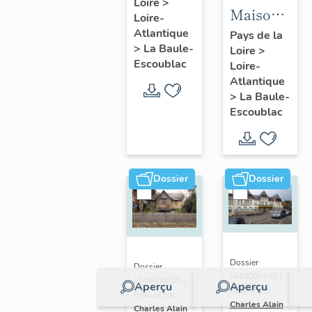
Loire
>
Fondation
Maison
Loire-
la
dite villa
Atlantique
Pays de la
Pérousse
>
La Baule-
Loire
>
balnéaire
puis
Escoublac
Loire-
Cybèle, 1
Dispensaire
Atlantique
avenue
>
La Baule-
d'hygiène
Hoëdic
Escoublac
social, 39
avenue
du
Maréchal-
Dossier
Dossier
Joffre
Dossier
Dossier
IA44000740 |
IA44000805 |
Aperçu
Aperçu
Réalisé par
Réalisé par
Charles Alain
Charles Alain