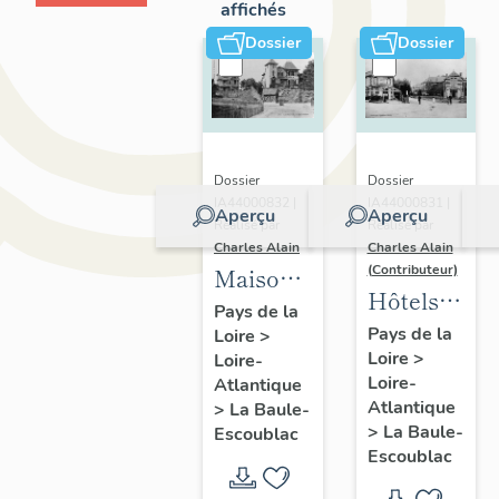
affichés
Dossier
Dossier
Dossier
Dossier
IA44000832 |
IA44000831 |
Aperçu
Aperçu
Réalisé par
Réalisé par
Charles Alain
Charles Alain
(Contributeur)
Maisons
Hôtels
dites
Pays de la
de
Pays de la
Loire
>
villas
Loire
>
voyageurs
Loire-
balnéaires
Loire-
Atlantique
de la
et
Atlantique
>
La Baule-
commune
immeubles
>
La Baule-
Escoublac
de La
Escoublac
à
Baule-
logements