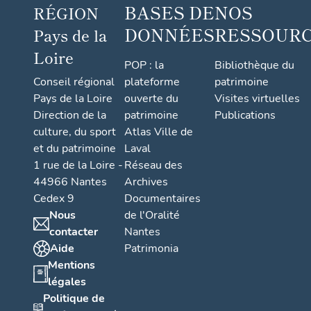
BASES DE
NOS
RÉGION
DONNÉES
RESSOUR
Pays de la
Loire
POP : la
Bibliothèque du
Conseil régional
plateforme
patrimoine
Pays de la Loire
ouverte du
Visites virtuelles
Direction de la
patrimoine
Publications
culture, du sport
Atlas Ville de
et du patrimoine
Laval
1 rue de la Loire -
Réseau des
44966 Nantes
Archives
Cedex 9
Documentaires
Nous
de l'Oralité
contacter
Nantes
Aide
Patrimonia
Mentions
légales
Politique de