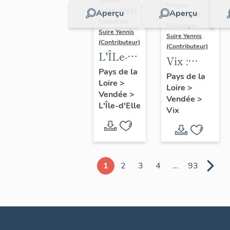
Dossier
Dossier
IA85001992 |
Aperçu
Aperçu
IA85002141 |
Réalisé par
Réalisé par
Suire Yannis
Suire Yannis
(Contributeur)
(Contributeur)
L'ÎLe-
Vix :
d'Elle :
Pays de la
présentation
Pays de la
Loire
>
présentation
Loire
>
de la
Vendée
>
de la
Vendée
>
commune
L'Île-d'Elle
Vix
commune
1
2
3
4
...
93