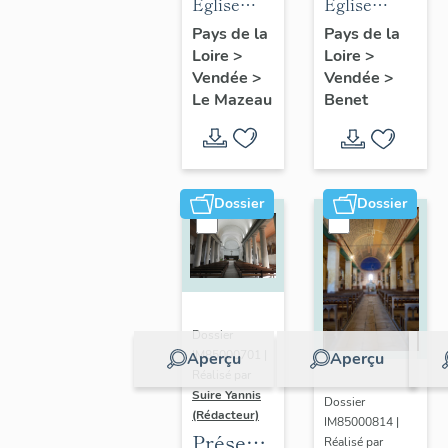
des
des
Eglise
Eglise
objets
objets
Notre-
paroissiale
Pays de la
Pays de la
Loire
>
mobiliers
Loire
>
mobiliers
Dame de
Sainte-
Vendée
>
Vendée
>
de
de
l'Immaculée
Eulalie de
Le Mazeau
Benet
l'église
l'église
Conception
Benet
du
Sainte-
du
Mazeau
Eulalie
Mazeau
de Benet
Dossier
Dossier
Dossier
IM85000701 |
Aperçu
Aperçu
Réalisé par
Suire Yannis
Dossier
(Rédacteur)
IM85000814 |
Présentation
Réalisé par