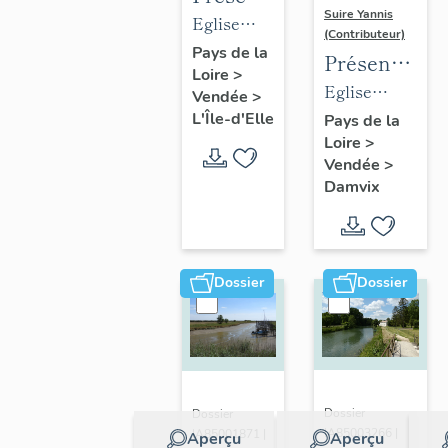
Suire Yannis
des
Eglise
(Contributeur)
objets
paroissiale
Pays de la
Présentation
Loire
>
mobiliers
Saint-
des
Eglise
Vendée
>
de
Hilaire de
objets
paroissiale
L'Île-d'Elle
Pays de la
l'église
L'Île-d'Elle
Loire
>
mobiliers
Saint-Guy
de L'Île-
Vendée
>
de
de Damvix
Damvix
d'Elle
l'église
de
Damvix
Dossier
Dossier
Dossier
Dossier
IA85003266 |
IA85001871 |
Aperçu
Aperçu