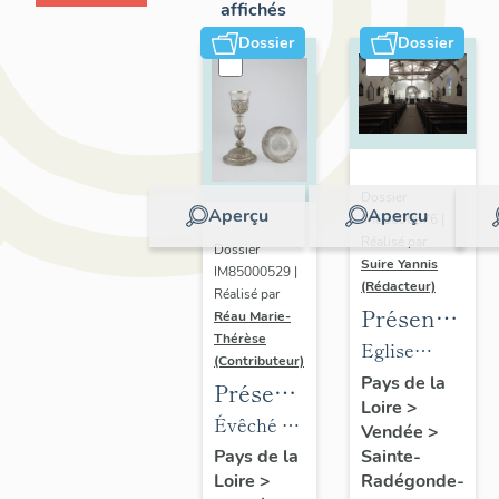
affichés
Dossier
Dossier
Dossier
Aperçu
Aperçu
IM85000676 |
Réalisé par
Dossier
Suire Yannis
IM85000529 |
(Rédacteur)
Réalisé par
Présentation
Réau Marie-
Thérèse
des
Eglise
(Contributeur)
objets
paroissiale
Pays de la
Présentation
Loire
>
mobiliers
Sainte
du
Évêché de
Vendée
>
de
Radegonde
mobilier
Luçon,
Sainte-
Pays de la
l'église
de Sainte-
Radégonde-
Loire
>
de
place