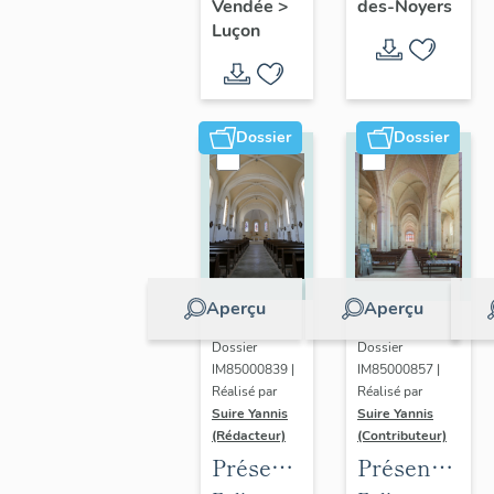
de
Radégonde-
des-Noyers
Vendée
>
l'évêché
Leclerc
Luçon
Sainte-
des-Noyers
de
Radégonde-
Luçon
des-
Noyers
Dossier
Dossier
Aperçu
Aperçu
Dossier
Dossier
IM85000839 |
IM85000857 |
Réalisé par
Réalisé par
Suire Yannis
Suire Yannis
(Rédacteur)
(Contributeur)
Présentation
Présentation