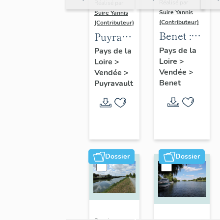
Réalisé par
Réalisé par
Suire Yannis
Suire Yannis
(Contributeur)
(Contributeur)
Benet :
Puyravault
présentation
:
Pays de la
Pays de la
Loire
>
de la
Loire
>
présentation
Vendée
>
Vendée
>
commune
de la
Benet
Puyravault
commune
Dossier
Dossier