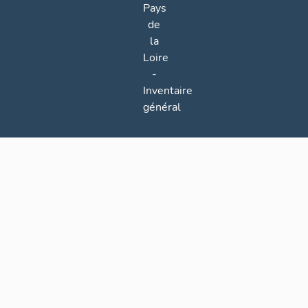
Pays
de
la
Loire
-
Inventaire
général