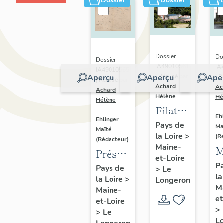
Dossier
Dossier
Dossier
Do
Dossier
IA49010561
IA
IA49010565
Aperçu
Aperçu
Ape
| Réalisé par
| R
| Réalisé par
Achard
Ac
Achard
Hélène
Hé
Hélène
-
Filature
-
Eh
Ehlinger
Gallard ;
Pays de
Ma
Maïté
la Loire
>
Etablissemen
(R
(Rédacteur)
Maine-
M
Bonnet-
Présentation
et-Loire
d
Allion ;
du
P
Pays de
>
Le
la
l
Société
la Loire
>
patrimoine
Longeron
M
Maine-
B
Industrielle
industriel
et
et-Loire
A
Mulliez
de la
>
>
Le
f
frères ;
L