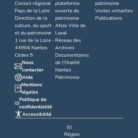
Conseil régional
plateforme
patrimoine
Pays de la Loire
ouverte du
Visites virtuelles
Direction de la
patrimoine
Publications
culture, du sport
Atlas Ville de
et du patrimoine
Laval
1 rue de la Loire -
Réseau des
44966 Nantes
Archives
Cedex 9
Documentaires
Nous
de l'Oralité
contacter
Nantes
Aide
Patrimonia
Mentions
légales
Politique de
confidentialité
Accessibilité
(c)
Région