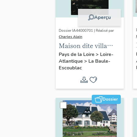
Aperçu
Dossier IA44000701 | Réalisé par
Charles Alain
Maison dite villa
balnéaire Ohentzea,
Pays de la Loire
>
Loire-
Atlantique
>
La Baule-
7 avenue Professeur-
Escoublac
Thiroloix
Dossier