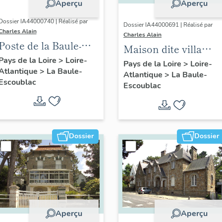
Aperçu
Aperçu
Dossier IA44000740 | Réalisé par
Dossier IA44000691 | Réalisé par
Charles Alain
Charles Alain
Poste de la Baule-
Maison dite villa
Escoublac, place de
Pays de la Loire
>
Loire-
balnéaire Siébel, 12
Pays de la Loire
>
Loire-
Atlantique
>
La Baule-
la Victoire
Atlantique
>
La Baule-
avenue de la
Escoublac
Escoublac
Concorde
Dossier
Dossier
Aperçu
Aperçu