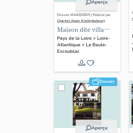
Aperçu
Dossier IA44000805 | Réalisé par
Charles Alain (Contributeur)
Maison dite villa
balnéaire Nam Ky,
Pays de la Loire
>
Loire-
Atlantique
>
La Baule-
139 avenue du
Escoublac
Maréchal-de-Lattre-
de-Tassigny
Dossier
Aperçu