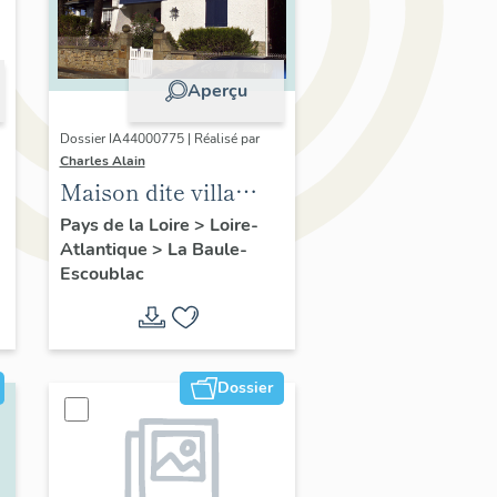
Aperçu
Dossier IA44000775 | Réalisé par
Charles Alain
Maison dite villa
balnéaire Clairbois,
Pays de la Loire
>
Loire-
Atlantique
>
La Baule-
37 avenue des
Escoublac
Ondines
Dossier