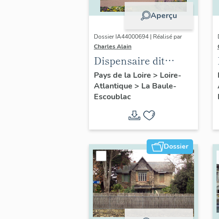
Aperçu
Dossier IA44000694 | Réalisé par
Charles Alain
Dispensaire dit
Fondation la
Pays de la Loire
>
Loire-
Atlantique
>
La Baule-
Pérousse puis
Escoublac
Dispensaire
d'hygiène social, 39
avenue du Maréchal-
Joffre
Dossier