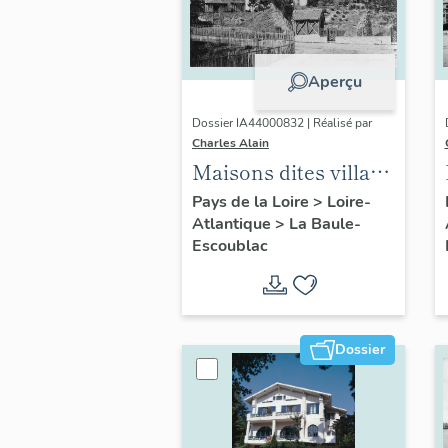
Aperçu
Dossier IA44000832 | Réalisé par
Charles Alain
Maisons dites villas
balnéaires et
Pays de la Loire
>
Loire-
Atlantique
>
La Baule-
immeubles à
Escoublac
logements de la
commune de La
Baule-Escoublac
Dossier