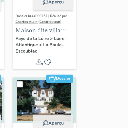
Aperçu
Dossier IA44000757 | Réalisé par
Charles Alain (Contributeur)
Maison dite villa
balnéaire Ma
Pays de la Loire
>
Loire-
Atlantique
>
La Baule-
Chaumine
Escoublac
actuellement
immeuble à
logements, 9 avenue
du Connétable
Dossier
Aperçu