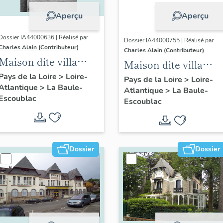
Aperçu
Aperçu
Dossier IA44000636 | Réalisé par
Dossier IA44000755 | Réalisé par
Charles Alain (Contributeur)
Charles Alain (Contributeur)
Maison dite villa
Maison dite villa
balnéaire Cybèle, 1
Pays de la Loire
>
Loire-
balnéaire Rénova, 5
Pays de la Loire
>
Loire-
Atlantique
>
La Baule-
avenue Hoëdic
Atlantique
>
La Baule-
allée des Tamaris
Escoublac
Escoublac
Dossier
Dossier