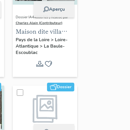
Aperçu
Dossier IA44000769 | Réalisé par
Charles Alain (Contributeur)
Maison dite villa
balnéaire Grégoria, 3
Pays de la Loire
>
Loire-
Atlantique
>
La Baule-
avenue Cornil
Escoublac
Dossier