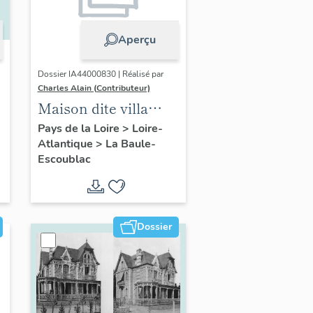
Aperçu
Dossier IA44000830 | Réalisé par
Charles Alain (Contributeur)
Maison dite villa
balnéaire La
Pays de la Loire
>
Loire-
Atlantique
>
La Baule-
Bretonnière
Escoublac
actuellement
immeuble à
logements, 3 avenue
du Capitaine-
Dossier
Desforges