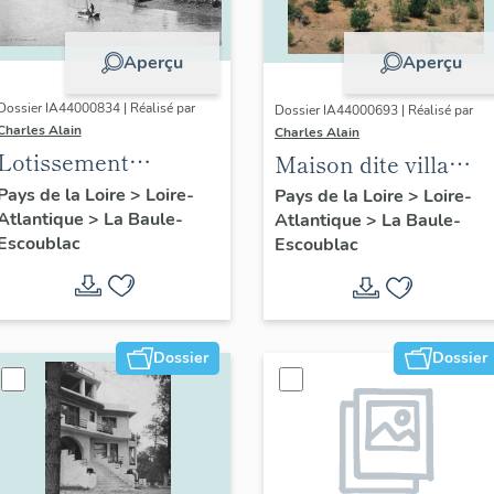
Aperçu
Aperçu
Dossier IA44000834 | Réalisé par
Dossier IA44000693 | Réalisé par
Charles Alain
Charles Alain
Lotissement
Maison dite villa
concerté Benoit
balnéaire Les
Pays de la Loire
>
Loire-
Pays de la Loire
>
Loire-
Atlantique
>
La Baule-
Atlantique
>
La Baule-
Roches Rouges, 3, 5
Escoublac
Escoublac
avenue Balzac
Dossier
Dossier