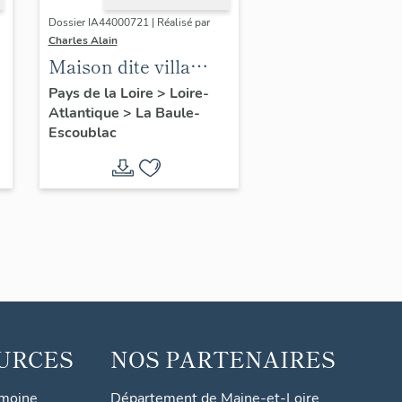
Dossier IA44000721 | Réalisé par
Charles Alain
Maison dite villa
balnéaire Edgarley
Pays de la Loire
>
Loire-
Atlantique
>
La Baule-
puis Padacord, 21
Escoublac
allée Cavalière
URCES
NOS PARTENAIRES
imoine
Département de Maine-et-Loire