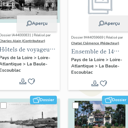
Aperçu
Aperçu
Dossier IA44000831 | Réalisé par
Dossier IM44059669 | Réalisé par
Charles Alain (Contributeur)
Chatal Clémence (Rédacteur)
Hôtels de voyageurs
Ensemble de 14
de la commune de
Pays de la Loire
>
Loire-
tableaux : chemin de
Pays de la Loire
>
Loire-
Atlantique
>
La Baule-
La Baule-Escoublac
Atlantique
>
La Baule-
croix, église
Escoublac
Escoublac
paroissiale Notre-
Dame-de-Lourdes de
La Baule
Dossier
Dossier