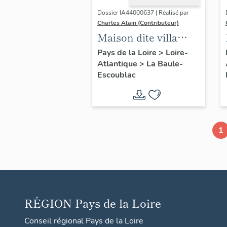
Dossier IA44000637 | Réalisé par
Charles Alain (Contributeur)
Maison dite villa
balnéaire Les
Pays de la Loire
>
Loire-
Atlantique
>
La Baule-
Peupliers, 23 avenue
Escoublac
des Améthystes
1
RÉGION
Pays de la Loire
Conseil régional Pays de la Loire