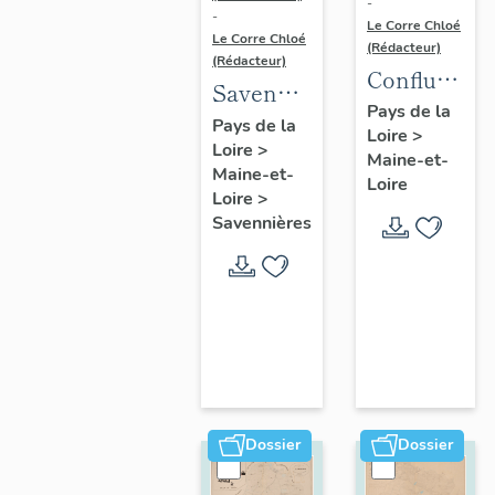
-
-
Le Corre Chloé
Le Corre Chloé
(Rédacteur)
(Rédacteur)
Confluence
Savennières
Maine-
Pays de la
:
Pays de la
Loire
>
Loire :
Loire
>
présentation
Maine-et-
présentatio
Maine-et-
de la
Loire
de l'aire
Loire
>
commune
Savennières
d'étude
Dossier
Dossier