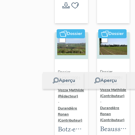
l'opération
thématique
Dossier
Dossier
Dossier
Dossier
IA49010999 |
IA49011000 |
Aperçu
Aperçu
Réalisé par
Réalisé par
Vozza Mathilde
Vozza Mathilde
(Contributeur)
(Rédacteur)
-
-
Durandière
Durandière
Ronan
Ronan
(Contributeur)
(Contributeur)
Beausse :
Botz-en-