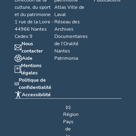
Direction de la
patrimoine
Publications
culture, du sport
Atlas Ville de
et du patrimoine
Laval
1 rue de la Loire -
Réseau des
44966 Nantes
Archives
Cedex 9
Documentaires
Nous
de l'Oralité
contacter
Nantes
Aide
Patrimonia
Mentions
légales
Politique de
confidentialité
Accessibilité
(c)
Région
Pays
de