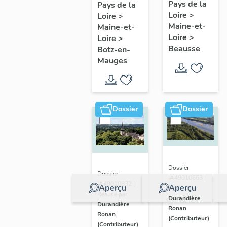
présentatio
Mauges :
Pays de la
Pays de la
Loire
>
de la
Loire
>
présentation
Maine-et-
Maine-et-
commune
de la
Loire
>
Loire
>
commune
Beausse
Botz-en-
Mauges
Dossier
Dossier
Dossier
Dossier
IA49010663 |
IA49010832 |
Aperçu
Aperçu
Réalisé par
Réalisé par
Durandière
Durandière
Ronan
Ronan
(Contributeur)
(Contributeur)