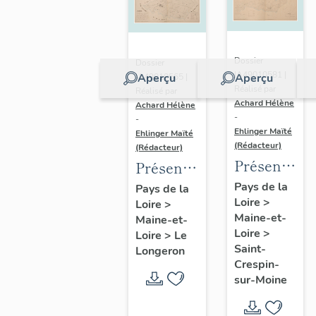
Dossier
Dossier
IA49010581 |
Aperçu
Aperçu
IA49010565 |
Réalisé par
Réalisé par
Achard Hélène
Achard Hélène
-
-
Ehlinger Maïté
Ehlinger Maïté
(Rédacteur)
(Rédacteur)
Présentatio
Présentation
du
du
Pays de la
Pays de la
Loire
>
patrimoine
Loire
>
patrimoine
Maine-et-
Maine-et-
industriel
industriel
Loire
>
Loire
>
Le
de la
de la
Saint-
Longeron
commune
commune
Crespin-
sur-Moine
de Saint-
du
Crespin-
Longeron