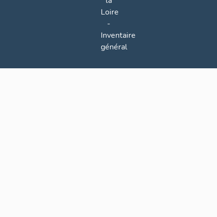
la
Loire
-
Inventaire
général