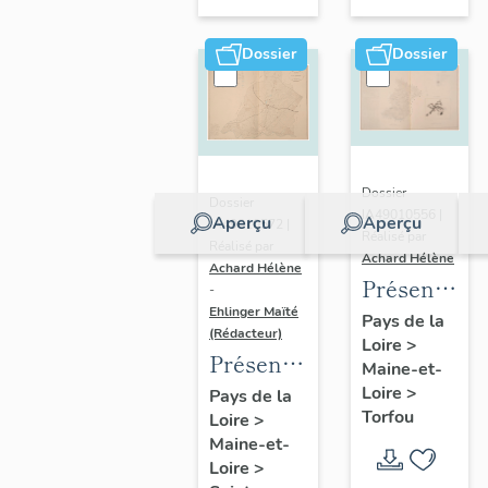
sur-
Moine
Dossier
Dossier
Dossier
Dossier
IA49010556 |
Aperçu
Aperçu
IA49010572 |
Réalisé par
Réalisé par
Achard Hélène
Achard Hélène
Présentatio
-
Ehlinger Maïté
du
Pays de la
(Rédacteur)
Loire
>
patrimoine
Présentation
Maine-et-
industriel
du
Loire
>
Pays de la
de la
Torfou
Loire
>
patrimoine
commune
Maine-et-
industriel
de
Loire
>
de la