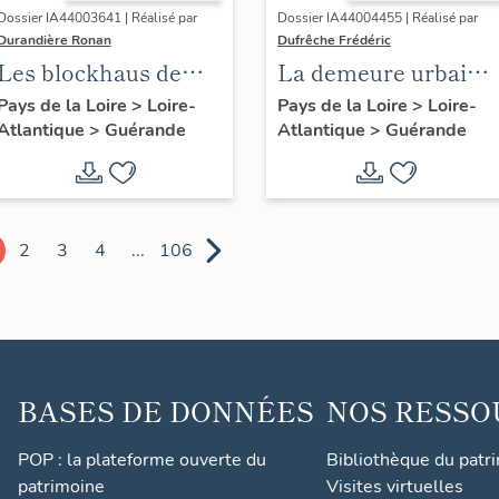
Dossier IA44003641 | Réalisé par
Dossier IA44004455 | Réalisé par
Durandière Ronan
Dufrêche Frédéric
Les blockhaus de
La demeure urbaine
Guérande
de Guérande
Pays de la Loire
>
Loire-
Pays de la Loire
>
Loire-
Atlantique
>
Guérande
Atlantique
>
Guérande
2
3
4
...
106
BASES DE DONNÉES
NOS RESSO
POP : la plateforme ouverte du
Bibliothèque du patr
patrimoine
Visites virtuelles