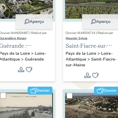
Aperçu
Aperçu
Dossier IA44004487 | Réalisé par
Dossier IA44004714 | Réalisé par
Durandière Ronan
Mounier Sylvie
Guérande :
Saint-Fiacre-sur-
présentation de la
Maine : présentation
Pays de la Loire
>
Loire-
Pays de la Loire
>
Loire-
Atlantique
>
Guérande
Atlantique
>
Saint-Fiacre-
commune et de l'aire
du patrimoine de la
sur-Maine
d'étude
commune
Dossier
Dossier