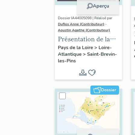
Aperçu
Dossier IA44005098 | Réalisé par
Duflos Anne (Contributeur)
-
Aoustin Agathe (Contributeur)
Présentation de la
commune de Saint-
Pays de la Loire
>
Loire-
Atlantique
>
Saint-Brevin-
Brevin-les-Pins
les-Pins
Dossier