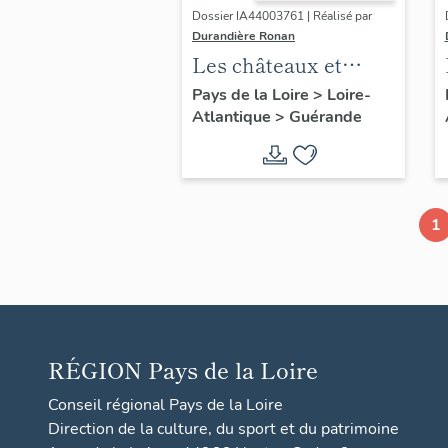
Dossier IA44003761 | Réalisé par
Durandière Ronan
Les châteaux et
manoirs de
Pays de la Loire
>
Loire-
Atlantique
>
Guérande
Guérande
1
RÉGION
Pays de la Loire
Conseil régional Pays de la Loire
Direction de la culture, du sport et du patrimoine