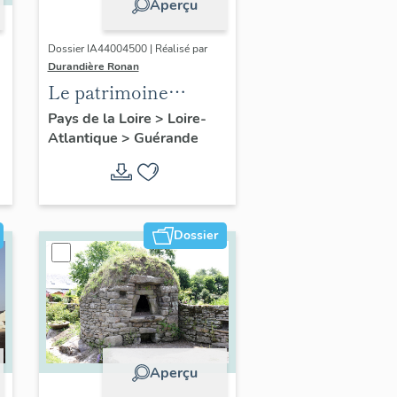
Aperçu
Dossier IA44004500 | Réalisé par
Durandière Ronan
Le patrimoine
religieux de
Pays de la Loire
>
Loire-
Atlantique
>
Guérande
Guérande
Dossier
Aperçu