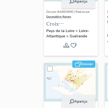
Aperçu
Dossier IA44003690 | Réalisé par
Durandière Ronan
Croix
monumentales,
Pays de la Loire
>
Loire-
Atlantique
>
Guérande
croix de chemin,
calvaires et oratoires
de Guérande
Dossier
Aperçu