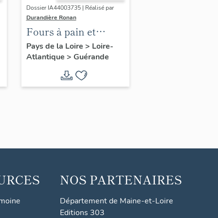
Dossier IA44003735 | Réalisé par
Durandière Ronan
Fours à pain et
fournils de Guérande
Pays de la Loire
>
Loire-
Atlantique
>
Guérande
URCES
NOS PARTENAIRES
imoine
Département de Maine-et-Loire
Editions 303