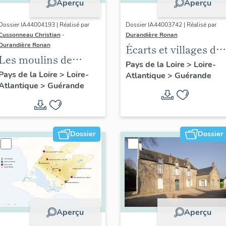
Aperçu
Aperçu
Dossier IA44004193 | Réalisé par
Dossier IA44003742 | Réalisé par
Cussonneau Christian
-
Durandière Ronan
Durandière Ronan
Écarts et villages de
Les moulins de
Guérande
Pays de la Loire
>
Loire-
Guérande
Pays de la Loire
>
Loire-
Atlantique
>
Guérande
Atlantique
>
Guérande
Dossier
Dossier
Aperçu
Aperçu