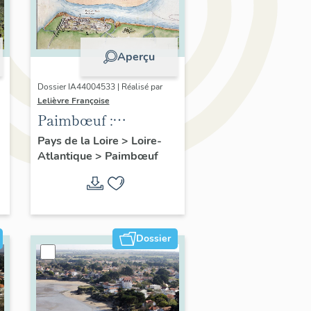
Aperçu
Dossier IA44004533 | Réalisé par
Lelièvre Françoise
Paimbœuf :
présentation de l'aire
Pays de la Loire
>
Loire-
Atlantique
>
Paimbœuf
d'étude
Dossier