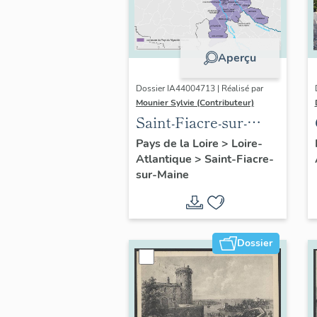
Aperçu
Dossier IA44004713 | Réalisé par
Mounier Sylvie (Contributeur)
Saint-Fiacre-sur-
Maine : présentation
Pays de la Loire
>
Loire-
Atlantique
>
Saint-Fiacre-
de l'opération
sur-Maine
d'inventaire
Dossier