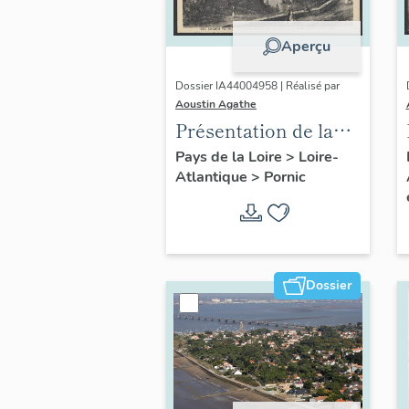
Aperçu
Dossier IA44004958 | Réalisé par
Aoustin Agathe
Présentation de la
commune de Pornic
Pays de la Loire
>
Loire-
Atlantique
>
Pornic
Dossier