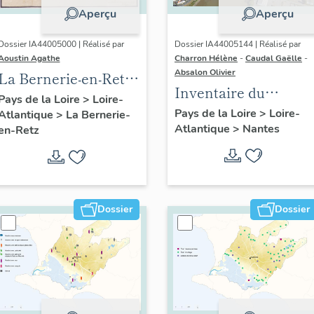
Aperçu
Aperçu
Dossier IA44005000 | Réalisé par
Dossier IA44005144 | Réalisé par
Aoustin Agathe
Charron Hélène
-
Caudal Gaëlle
-
Absalon Olivier
La Bernerie-en-Retz :
Inventaire du
présentation de la
Pays de la Loire
>
Loire-
quartier du Bas-
Pays de la Loire
>
Loire-
Atlantique
>
La Bernerie-
commune
Atlantique
>
Nantes
Chantenay :
en-Retz
présentation de
l'opération
Dossier
Dossier