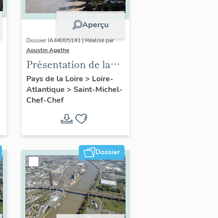
Aperçu
Dossier IA44005141 | Réalisé par
Aoustin Agathe
Présentation de la
commune de Saint-
Pays de la Loire
>
Loire-
Atlantique
>
Saint-Michel-
Michel-Chef-Chef
Chef-Chef
Dossier