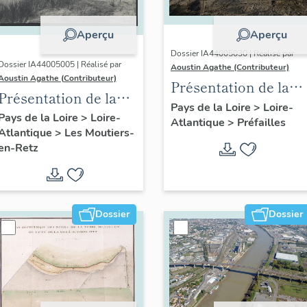
Aperçu
Aperçu
Dossier IA44005030 | Réalisé par
Dossier IA44005005 | Réalisé par
Aoustin Agathe (Contributeur)
Aoustin Agathe (Contributeur)
Présentation de la
Présentation de la
commune de
Pays de la Loire
>
Loire-
commune des
Pays de la Loire
>
Loire-
Atlantique
>
Préfailles
Préfailles
Atlantique
>
Les Moutiers-
Moutiers-en-Retz
en-Retz
Dossier
Dossier