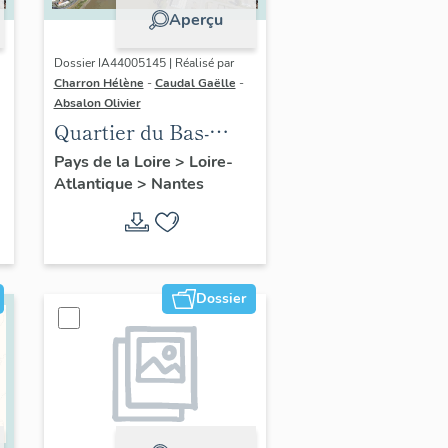
Aperçu
Dossier IA44005145 | Réalisé par
Charron Hélène
-
Caudal Gaëlle
-
Absalon Olivier
Quartier du Bas-
Chantenay :
Pays de la Loire
>
Loire-
Atlantique
>
Nantes
présentation de l'aire
d'étude
Dossier