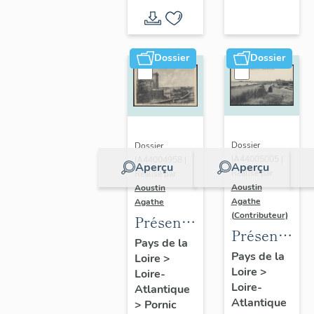
d'inventaire
d'étude
Dossier
Dossier
Dossier
Dossier
IA44005005 |
IA44004958 |
Aperçu
Aperçu
Réalisé par
Réalisé par
Aoustin
Aoustin
Agathe
Agathe
(Contributeur)
Présentation
Présentatio
de la
Pays de la
de la
Pays de la
Loire
>
commune
Loire
>
commune
Loire-
de
Loire-
Atlantique
des
Pornic
Atlantique
>
Pornic
Moutiers-