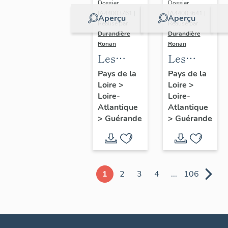
Dossier
Dossier
IA44003761 |
IA44003641 |
Aperçu
Aperçu
Réalisé par
Réalisé par
Durandière
Durandière
Ronan
Ronan
Les
Les
châteaux
blockhaus
Pays de la
Pays de la
Loire
>
Loire
>
et
de
Loire-
Loire-
manoirs
Guérande
Atlantique
Atlantique
de
>
Guérande
>
Guérande
Guérande
1
2
3
4
...
106