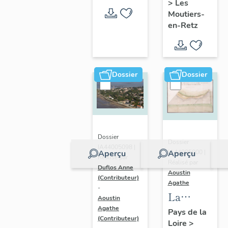
>
Les
en-Retz
Moutiers-
en-Retz
Dossier
Dossier
Dossier
Dossier
IA44005098 |
IA44005000 |
Aperçu
Aperçu
Réalisé par
Réalisé par
Duflos Anne
Aoustin
(Contributeur)
Agathe
-
La
Aoustin
Bernerie-
Agathe
Pays de la
(Contributeur)
Loire
>
en-Retz :