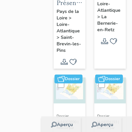
Présentation
Loire-
présentatio
de la
Atlantique
Pays de la
de la
>
La
Loire
>
commune
commune
Bernerie-
Loire-
de Saint-
en-Retz
Atlantique
Brevin-
>
Saint-
les-Pins
Brevin-les-
Pins
Dossier
Dossier
Dossier
Dossier
IA44003690 |
IA44004193 |
Aperçu
Aperçu
Réalisé par
Réalisé par