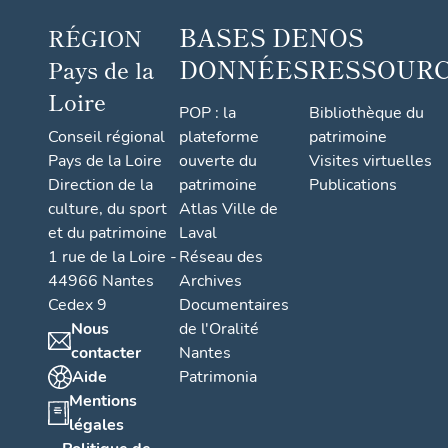
BASES DE
NOS
RÉGION
DONNÉES
RESSOUR
Pays de la
Loire
POP : la
Bibliothèque du
Conseil régional
plateforme
patrimoine
Pays de la Loire
ouverte du
Visites virtuelles
Direction de la
patrimoine
Publications
culture, du sport
Atlas Ville de
et du patrimoine
Laval
1 rue de la Loire -
Réseau des
44966 Nantes
Archives
Cedex 9
Documentaires
Nous
de l'Oralité
contacter
Nantes
Aide
Patrimonia
Mentions
légales