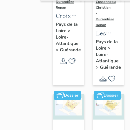
Durandière
Cussonneau
Ronan
Christian
-
Croix
Durandière
monumentales,
Pays de la
Ronan
Loire
>
croix de
Les
Loire-
chemin,
moulins
Pays de la
Atlantique
calvaires
Loire
>
de
>
Guérande
Loire-
et
Guérande
Atlantique
oratoires
>
Guérande
de
Guérande
Dossier
Dossier