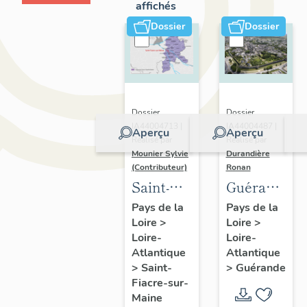
affichés
Dossier
Dossier
Dossier
Dossier
IA44004713 |
IA44004487 |
Aperçu
Aperçu
Réalisé par
Réalisé par
Mounier Sylvie
Durandière
(Contributeur)
Ronan
Saint-
Guérande
Fiacre-
:
Pays de la
Pays de la
Loire
>
Loire
>
sur-
présentatio
Loire-
Loire-
Maine :
de la
Atlantique
Atlantique
présentation
commune
>
Saint-
>
Guérande
de
et de
Fiacre-sur-
Maine
l'opération
l'aire