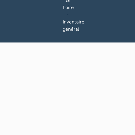
la
Loire
-
Inventaire
général