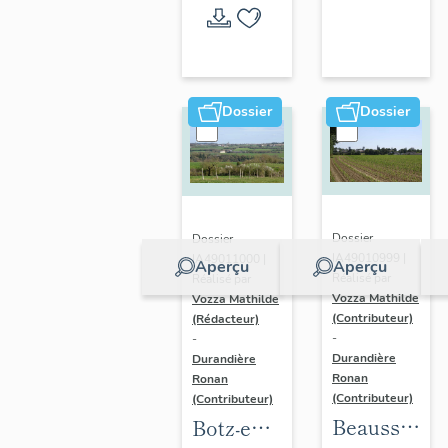
l'opération
thématique
Dossier
Dossier
Dossier
Dossier
IA49010999 |
IA49011000 |
Aperçu
Aperçu
Réalisé par
Réalisé par
Vozza Mathilde
Vozza Mathilde
(Contributeur)
(Rédacteur)
-
-
Durandière
Durandière
Ronan
Ronan
(Contributeur)
(Contributeur)
Beausse :
Botz-en-