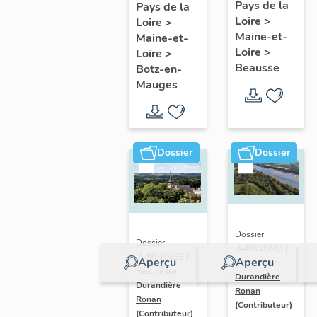
présentatio
Mauges :
Pays de la
Pays de la
Loire
>
de la
Loire
>
présentation
Maine-et-
Maine-et-
commune
de la
Loire
>
Loire
>
commune
Beausse
Botz-en-
Mauges
Dossier
Dossier
Dossier
Dossier
IA49010663 |
IA49010832 |
Aperçu
Aperçu
Réalisé par
Réalisé par
Durandière
Durandière
Ronan
Ronan
(Contributeur)
(Contributeur)