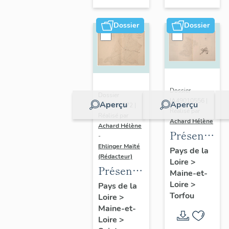
sur-
Moine
Dossier
Dossier
Dossier
Dossier
IA49010556 |
Aperçu
Aperçu
IA49010572 |
Réalisé par
Réalisé par
Achard Hélène
Achard Hélène
Présentatio
-
Ehlinger Maïté
du
Pays de la
(Rédacteur)
Loire
>
patrimoine
Présentation
Maine-et-
industriel
du
Loire
>
Pays de la
de la
Torfou
Loire
>
patrimoine
commune
Maine-et-
industriel
de
Loire
>
de la