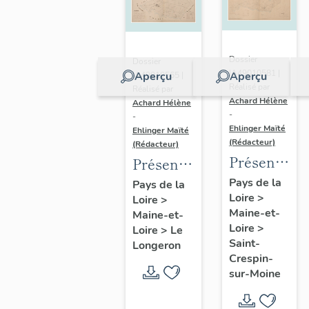
Dossier
Dossier
IA49010581 |
Aperçu
Aperçu
IA49010565 |
Réalisé par
Réalisé par
Achard Hélène
Achard Hélène
-
-
Ehlinger Maïté
Ehlinger Maïté
(Rédacteur)
(Rédacteur)
Présentatio
Présentation
du
du
Pays de la
Pays de la
Loire
>
patrimoine
Loire
>
patrimoine
Maine-et-
Maine-et-
industriel
industriel
Loire
>
Loire
>
Le
de la
de la
Saint-
Longeron
commune
commune
Crespin-
sur-Moine
de Saint-
du
Crespin-
Longeron