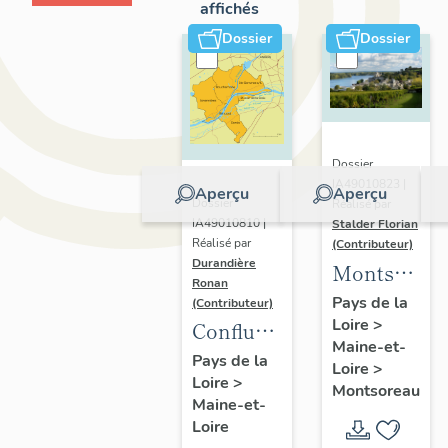
affichés
Dossier
Dossier
Dossier
IA49010823 |
Aperçu
Aperçu
Dossier
Réalisé par
IA49010810 |
Stalder Florian
Réalisé par
(Contributeur)
Durandière
Montsorea
Ronan
:
Pays de la
(Contributeur)
Loire
>
présentatio
Confluence
Maine-et-
de la
Maine-
Pays de la
Loire
>
commune
Loire
>
Loire :
Montsoreau
Maine-et-
présentation
Loire
de