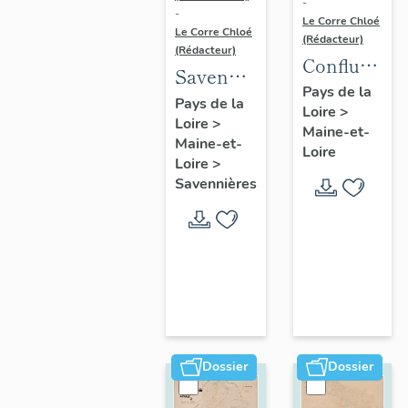
-
-
Le Corre Chloé
Le Corre Chloé
(Rédacteur)
(Rédacteur)
Confluence
Savennières
Maine-
Pays de la
:
Pays de la
Loire
>
Loire :
Loire
>
présentation
Maine-et-
présentatio
Maine-et-
de la
Loire
de l'aire
Loire
>
commune
Savennières
d'étude
Dossier
Dossier