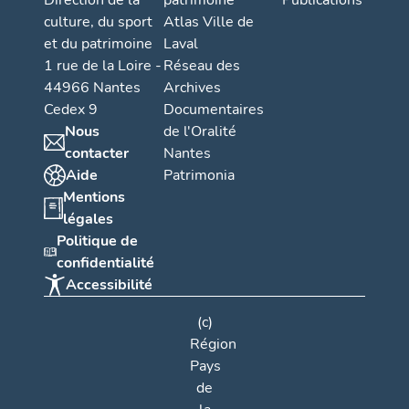
Direction de la
patrimoine
Publications
culture, du sport
Atlas Ville de
et du patrimoine
Laval
1 rue de la Loire -
Réseau des
44966 Nantes
Archives
Cedex 9
Documentaires
Nous
de l'Oralité
contacter
Nantes
Aide
Patrimonia
Mentions
légales
Politique de
confidentialité
Accessibilité
(c)
Région
Pays
de