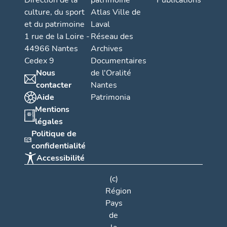
Direction de la
patrimoine
Publications
culture, du sport
Atlas Ville de
et du patrimoine
Laval
1 rue de la Loire -
Réseau des
44966 Nantes
Archives
Cedex 9
Documentaires
Nous
de l'Oralité
contacter
Nantes
Aide
Patrimonia
Mentions
légales
Politique de
confidentialité
Accessibilité
(c)
Région
Pays
de