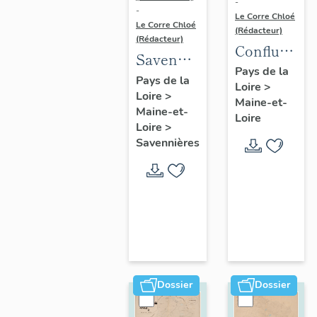
-
-
Le Corre Chloé
Le Corre Chloé
(Rédacteur)
(Rédacteur)
Confluence
Savennières
Maine-
Pays de la
:
Pays de la
Loire
>
Loire :
Loire
>
présentation
Maine-et-
présentatio
Maine-et-
de la
Loire
de l'aire
Loire
>
commune
Savennières
d'étude
Dossier
Dossier