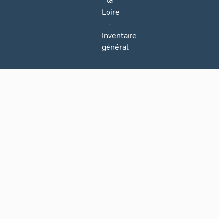
la
Loire
-
Inventaire
général