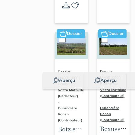
l'opération
thématique
Dossier
Dossier
Dossier
Dossier
IA49010999 |
IA49011000 |
Aperçu
Aperçu
Réalisé par
Réalisé par
Vozza Mathilde
Vozza Mathilde
(Contributeur)
(Rédacteur)
-
-
Durandière
Durandière
Ronan
Ronan
(Contributeur)
(Contributeur)
Beausse :
Botz-en-