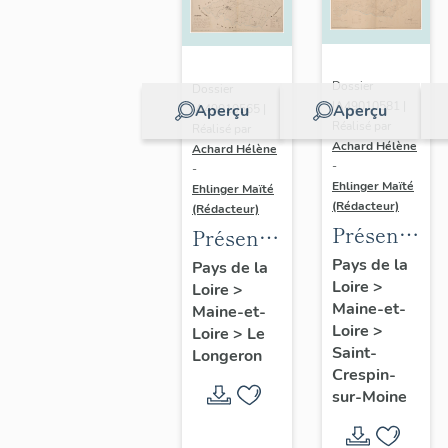
Dossier
Dossier
IA49010581 |
Aperçu
Aperçu
IA49010565 |
Réalisé par
Réalisé par
Achard Hélène
Achard Hélène
-
-
Ehlinger Maïté
Ehlinger Maïté
(Rédacteur)
(Rédacteur)
Présentatio
Présentation
du
du
Pays de la
Pays de la
Loire
>
patrimoine
Loire
>
patrimoine
Maine-et-
Maine-et-
industriel
industriel
Loire
>
Loire
>
Le
de la
de la
Saint-
Longeron
commune
commune
Crespin-
sur-Moine
de Saint-
du
Crespin-
Longeron