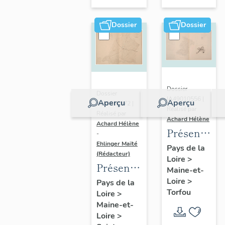
sur-
Moine
Dossier
Dossier
Dossier
Dossier
IA49010556 |
Aperçu
Aperçu
IA49010572 |
Réalisé par
Réalisé par
Achard Hélène
Achard Hélène
Présentatio
-
Ehlinger Maïté
du
Pays de la
(Rédacteur)
Loire
>
patrimoine
Présentation
Maine-et-
industriel
du
Loire
>
Pays de la
de la
Torfou
Loire
>
patrimoine
commune
Maine-et-
industriel
de
Loire
>
de la