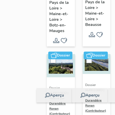
présentatio
Mauges :
Pays de la
Pays de la
Loire
>
de la
Loire
>
présentation
Maine-et-
Maine-et-
commune
de la
Loire
>
Loire
>
commune
Beausse
Botz-en-
Mauges
Dossier
Dossier
Dossier
Dossier
IA49010663 |
IA49010832 |
Aperçu
Aperçu
Réalisé par
Réalisé par
Durandière
Durandière
Ronan
Ronan
(Contributeur)
(Contributeur)