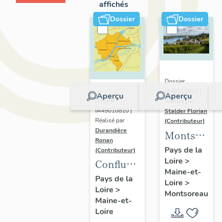
affichés
Dossier
Dossier
Dossier
IA49010823 |
Aperçu
Aperçu
Dossier
Réalisé par
IA49010810 |
Stalder Florian
Réalisé par
(Contributeur)
Durandière
Montsorea
Ronan
:
Pays de la
(Contributeur)
Loire
>
présentatio
Confluence
Maine-et-
de la
Maine-
Pays de la
Loire
>
commune
Loire
>
Loire :
Montsoreau
Maine-et-
présentation
Loire
de